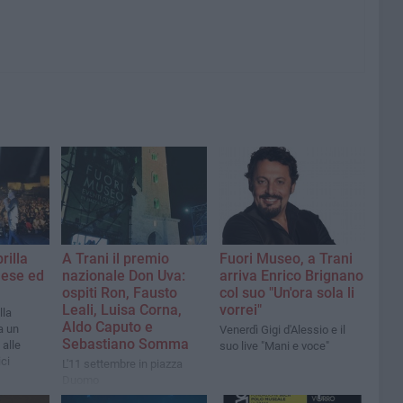
rilla
A Trani il premio
Fuori Museo, a Trani
nese ed
nazionale Don Uva:
arriva Enrico Brignano
ospiti Ron, Fausto
col suo "Un'ora sola li
Leali, Luisa Corna,
vorrei"
lla
Aldo Caputo e
a un
Venerdì Gigi d'Alessio e il
Sebastiano Somma
 alle
suo live "Mani e voce"
ci
L'11 settembre in piazza
Duomo