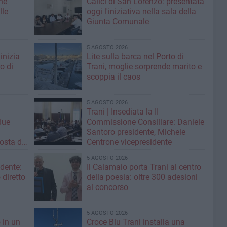
ne
Calici di San Lorenzo: presentata
lle
oggi l'iniziativa nella sala della
Giunta Comunale
5 AGOSTO 2026
inizia
Lite sulla barca nel Porto di
ro di
Trani, moglie sorprende marito e
scoppia il caos
5 AGOSTO 2026
Trani | Insediata la II
due
Commissione Consiliare: Daniele
i
Santoro presidente, Michele
osta di
Centrone vicepresidente
5 AGOSTO 2026
ndente:
Il Calamaio porta Trani al centro
diretto
della poesia: oltre 300 adesioni
»
al concorso
5 AGOSTO 2026
 in un
Croce Blu Trani installa una