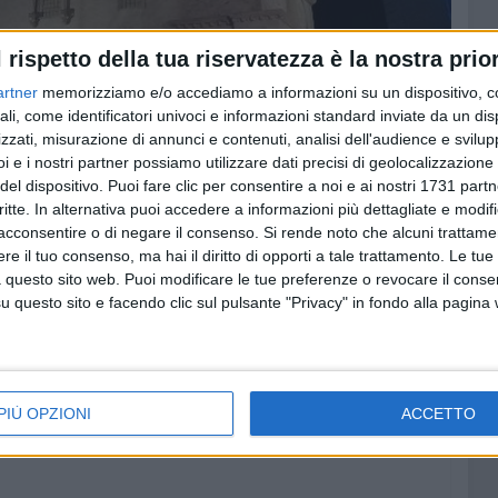
l rispetto della tua riservatezza è la nostra prior
artner
memorizziamo e/o accediamo a informazioni su un dispositivo, c
ali, come identificatori univoci e informazioni standard inviate da un di
zzati, misurazione di annunci e contenuti, analisi dell'audience e svilupp
i e i nostri partner possiamo utilizzare dati precisi di geolocalizzazione 
del dispositivo. Puoi fare clic per consentire a noi e ai nostri 1731 partn
critte. In alternativa puoi accedere a informazioni più dettagliate e modif
acconsentire o di negare il consenso.
Si rende noto che alcuni trattamen
e il tuo consenso, ma hai il diritto di opporti a tale trattamento. Le tue
 questo sito web. Puoi modificare le tue preferenze o revocare il conse
questo sito e facendo clic sul pulsante "Privacy" in fondo alla pagina
PIÙ OPZIONI
ACCETTO