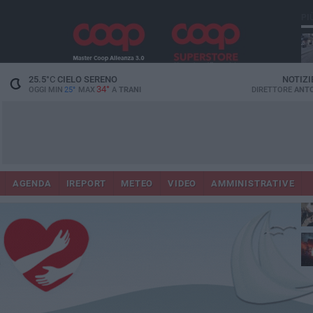
PI
25.5
°C
CIELO SERENO
NOTIZI
34°
OGGI MIN
25°
MAX
A
TRANI
DIRETTORE
ANTO
AGENDA
IREPORT
METEO
VIDEO
AMMINISTRATIVE
ris