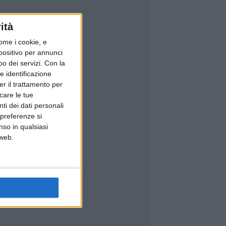
ità
ome i cookie, e
spositivo per annunci
o dei servizi.
Con la
e identificazione
er il trattamento per
icare le tue
ti dei dati personali
 preferenze si
nso in qualsiasi
 web.