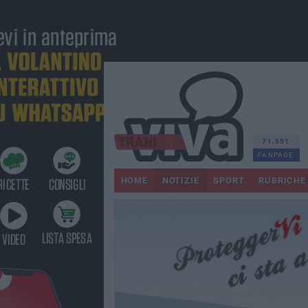
71.551
FANPAGE
HOME
NOTIZIE
SPORT
RUBRICHE