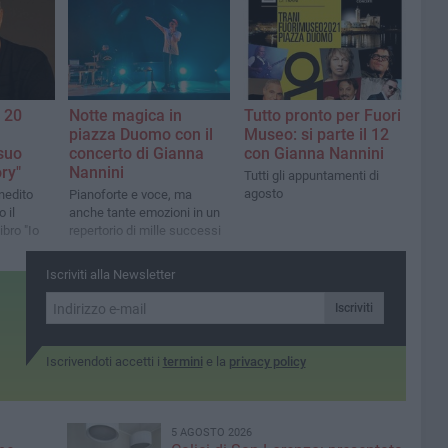
l 20
Notte magica in
Tutto pronto per Fuori
piazza Duomo con il
Museo: si parte il 12
 suo
concerto di Gianna
con Gianna Nannini
ry"
Nannini
Tutti gli appuntamenti di
agosto
nedito
Pianoforte e voce, ma
 il
anche tante emozioni in un
bro "Io
repertorio di mille successi
Iscriviti alla Newsletter
Iscriviti
Iscrivendoti accetti i
termini
e la
privacy policy
5 AGOSTO 2026