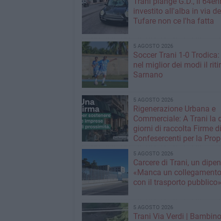
Trani piange G.D., il 64en
investito all'alba in via de
Tufare non ce l'ha fatta
5 AGOSTO 2026
Soccer Trani 1-0 Trodica: 
nel miglior dei modi il riti
Sarnano
5 AGOSTO 2026
Rigenerazione Urbana e
Commerciale: A Trani la 
giorni di raccolta Firme d
Confesercenti per la Prop
Legge Nazionale
5 AGOSTO 2026
Carcere di Trani, un dipe
«Manca un collegamento 
con il trasporto pubblico
5 AGOSTO 2026
Trani Via Verdi | Bambino