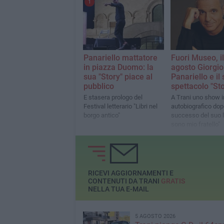
1
Panariello mattatore
Fuori Museo, i
in piazza Duomo: la
agosto Giorgio
sua "Story" piace al
Panariello e il
pubblico
spettacolo "Sto
E stasera prologo del
A Trani uno show i
Festival letterario "Libri nel
autobiografico dopo
borgo antico"
successo del suo li
sono mio fratello"
RICEVI AGGIORNAMENTI E
CONTENUTI DA TRANI
GRATIS
NELLA TUA E-MAIL
5 AGOSTO 2026