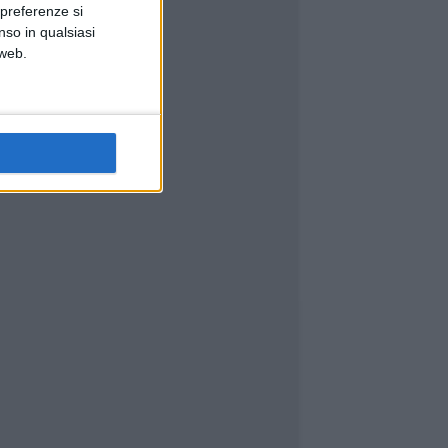
 preferenze si
nso in qualsiasi
 web.