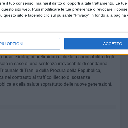
e il tuo consenso, ma hai il diritto di opporti a tale trattamento. Le tue
 questo sito web. Puoi modificare le tue preferenze o revocare il conse
 tipo personale, è stato eseguito un decreto di sequestro
questo sito e facendo clic sul pulsante "Privacy" in fondo alla pagina
he per equivalente, per un importo di oltre 130.000 euro e
e di uno dei principali indagati, al fine di eludere le
venzione patrimoniali.
PIÙ OPZIONI
ACCETTO
corso le indagini preliminari e che la responsabilità degli
solo in caso di una sentenza irrevocabile di condanna.
Tribunale di Trani e della Procura della Repubblica,
 nel contrasto al traffico illecito di sostanze
bblica e della salute soprattutto delle nuove generazioni.