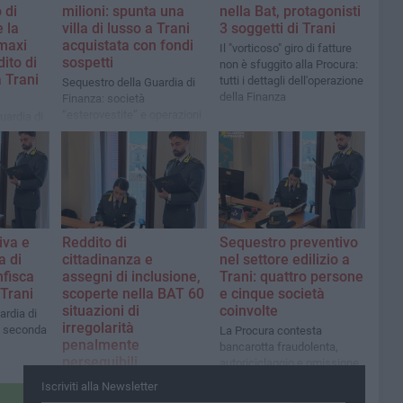
 di
milioni: spunta una
nella Bat, protagonisti
e la
villa di lusso a Trani
3 soggetti di Trani
maxi
acquistata con fondi
Il "vorticoso" giro di fatture
dito di
sospetti
non è sfuggito alla Procura:
a Trani
tutti i dettagli dell'operazione
Sequestro della Guardia di
della Finanza
Finanza: società
“esterovestite” e operazioni
uardia di
fittizie per evadere oltre 8
nunciato
milioni di euro
ebita
tegno:
ava
iva e
Reddito di
Sequestro preventivo
a di
cittadinanza e
nel settore edilizio a
nfisca
assegni di inclusione,
Trani: quattro persone
 Trani
scoperte nella BAT 60
e cinque società
situazioni di
coinvolte
ardia di
irregolarità
a seconda
La Procura contesta
penalmente
bancarotta fraudolenta,
perseguibili
autoriciclaggio e omissione
di versamento di oltre 2
Ammontano a circa 420mila
Iscriviti alla Newsletter
milioni di euro di oneri
euro le prestazioni sociali