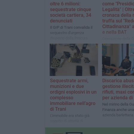
oltre 6 milioni:
come "Presidio
sequestrate cinque
Legalità" | Oltr
società cartiera, 34
cronaca della 
denunciati
truffa sul "Red
Cittadinanza" 
Il GIP di Trani convalida il
e nella BAT
sequestro d'urgenza
disposto dalla Procura
Operazione della G
Finanza che ha de
72 persone per ind
percezione del sos
ecco chi lo incass
Sequestrate armi,
Discarica abus
munizioni e due
gestione illecit
ordigni esplosivi in un
rifiuti, maxi co
complesso
per azienda di
immobiliare nell’agro
Nel mirino della Gu
di Trani
Finanza anche un
azienda barlettana
L'immobile era stato già
oggetto di attività di
indagine in quanto utilizzato
per produzione di sostanze