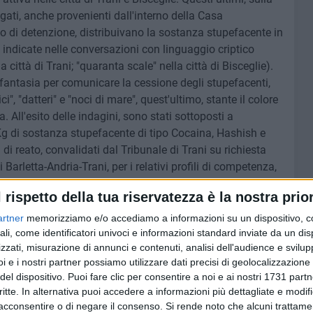
agati, anche provenienti dall'interno della Casa
ato di detenzione, distribuivano la sostanza stupefacente in
te indicate nelle conversazioni con linguaggio criptico
lla città di Trani; "quaranta scale" nella città di Bisceglie).
i fantasia per comunicare la cessione degli stupefacenti,
ici", "datteri" e "noci di mare", quest'ultimo, stante il colore
 All'esito delle indagini, sono stati sottoposti a
g di sostanza stupefacente di tipo Cocaina, Hashish e
 di reato, convalidati dal Tribunale di Trani su richiesta
 Barletta-Andria-Trani, per i relativi profili di competenza,
l rispetto della tua riservatezza è la nostra prior
lli eseguiti in data odierna che, nello specifico, hanno
artner
memorizziamo e/o accediamo a informazioni su un dispositivo, c
ustodia cautelare in carcere nei confronti di n. 5 soggetti e
ali, come identificatori univoci e informazioni standard inviate da un di
zzati, misurazione di annunci e contenuti, analisi dell'audience e svilupp
alla Polizia Giudiziaria.
i e i nostri partner possiamo utilizzare dati precisi di geolocalizzazione 
del dispositivo. Puoi fare clic per consentire a noi e ai nostri 1731 partn
are interdittiva corrispondente al divieto temporaneo (di
critte. In alternativa puoi accedere a informazioni più dettagliate e modif
le e di ricoprire uffici direttivi delle persone giuridiche e
acconsentire o di negare il consenso.
Si rende noto che alcuni trattamen