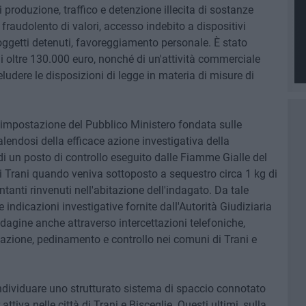
di produzione, traffico e detenzione illecita di sostanze
fraudolento di valori, accesso indebito a dispositivi
oggetti detenuti, favoreggiamento personale. È stato
i oltre 130.000 euro, nonché di un'attività commerciale
 eludere le disposizioni di legge in materia di misure di
 l'impostazione del Pubblico Ministero fondata sulle
alendosi della efficace azione investigativa della
i un posto di controllo eseguito dalle Fiamme Gialle del
i Trani quando veniva sottoposto a sequestro circa 1 kg di
anti rinvenuti nell'abitazione dell'indagato. Da tale
 indicazioni investigative fornite dall'Autorità Giudiziaria
ndagine anche attraverso intercettazioni telefoniche,
azione, pedinamento e controllo nei comuni di Trani e
 individuare uno strutturato sistema di spaccio connotato
ttiva nelle città di Trani e Bisceglie. Questi ultimi, sulla