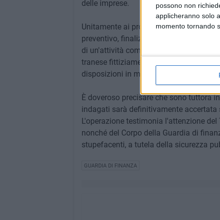
delle imprese.
possono non richieder
applicheranno solo a
Unitamente ai provvedimenti cautelari di
momento tornando su 
preventivo, finalizzato alla confisca anc
di un'attività commerciale
tranese fittiziamente intestata alla coniug
disposizioni in materia di misure di pre
È doveroso precisare che sono tuttora in 
indagati sarà definitivamente accertata 
L'operazione testimonia l'attenzione del 
nonché del Corpo della Guardia di finanza
stupefacenti, a tutela della sicurezza pu
GUARDIA DI FINANZA