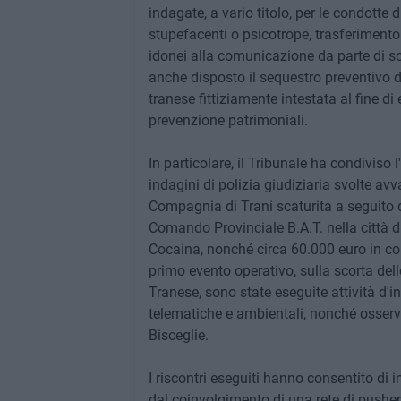
indagate, a vario titolo, per le condotte 
stupefacenti o psicotrope, trasferimento 
idonei alla comunicazione da parte di s
anche disposto il sequestro preventivo d
tranese fittiziamente intestata al fine di
prevenzione patrimoniali.
In particolare, il Tribunale ha condiviso
indagini di polizia giudiziaria svolte avv
Compagnia di Trani scaturita a seguito d
Comando Provinciale B.A.T. nella città d
Cocaina, nonché circa 60.000 euro in cont
primo evento operativo, sulla scorta delle
Tranese, sono state eseguite attività d'i
telematiche e ambientali, nonché osserv
Bisceglie.
I riscontri eseguiti hanno consentito di
dal coinvolgimento di una rete di pusher a