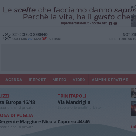
PI
32
°C
CIELO SERENO
NOTIZI
35°
OGGI MIN
25°
MAX
A
TRANI
DIRETTORE
ANTO
AGENDA
IREPORT
METEO
VIDEO
AMMINISTRATIVE
ris