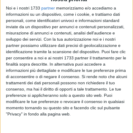
Il risultato grazie al drone è sotto gli occhi di tutti i nostri
Noi e i nostri 1733
partner
memorizziamo e/o accediamo a
concittadino, l'intero terreno di gioco è stato bruciato per
informazioni su un dispositivo, come i cookie, e trattiamo dati
mano di uno sconosciuto, anche perché la struttura non
personali, come identificatori univoci e informazioni standard
essendo videosorvegliata e priva di un custode chiunque ha
inviate da un dispositivo per annunci e contenuti personalizzati,
potuto muoversi indisturbato.
misurazione di annunci e contenuti, analisi dell'audience e
sviluppo dei servizi.
Con la tua autorizzazione noi e i nostri
Sono passati quattro mesi dalla nostra richiesta di
partner possiamo utilizzare dati precisi di geolocalizzazione e
identificazione tramite la scansione del dispositivo. Puoi fare clic
sopralluogo e ad oggi, nonostante i solleciti, non abbiamo
per consentire a noi e ai nostri 1733 partner il trattamento per le
ricevuto nessuna risposta. Nell'attesa Azione Trani ha deciso
finalità sopra descritte. In alternativa puoi accedere a
di entrare ugualmente nello stadio tramite un drone che ha
informazioni più dettagliate e modificare le tue preferenze prima
sorvolato e ripreso nel dettaglio l'intera struttura sportiva in
di acconsentire o di negare il consenso.
Si rende noto che alcuni
particolare quello che resta del manto erboso ovvero lo
trattamenti dei dati personali possono non richiedere il tuo
scempio perpetrato dall'amministrazione comunale e
consenso, ma hai il diritto di opporti a tale trattamento. Le tue
dall'assessorato allo sport. Lascio ai tranesi liberi
preferenze si applicheranno solo a questo sito web. Puoi
modificare le tue preferenze o revocare il consenso in qualsiasi
commenti».
momento tornando su questo sito e facendo clic sul pulsante
"Privacy" in fondo alla pagina web.
- Raffaella Merra - Coordinatrice Azione Trani