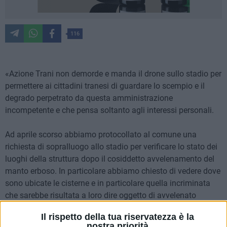
116
«Azione Trani non demorde e manda il drone sullo stadio per
permettere ai cittadini tranesi di guardare lo scempio e il
degrado perpetrato da questa amministrazione
incompetente e che pensa soltanto agli interessi personali.
Ad aprile scorso abbiamo protocollato al comune una
richiesta di sopralluogo allo stadio per verificare lo stato dei
luoghi della struttura dopo il cosiddetto avvelenamento del
manto erboso. In particolare abbiamo chiesto di vedere dove
sono ubicate le cisterne e in particolare quella incriminata
che sarebbe risultata a loro dire oggetto di avvelenato
dell'acqua.
Il rispetto della tua riservatezza è la
nostra priorità