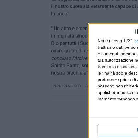
il nostro cuore sia veramente capace di 
la pace".
" Un altro elemento, che ha ricordato 
I
in maniera sinodale, ce lo ha ricordato 
Noi e i nostri 1731
p
Dio per tutti i Suoi doni, per il dono de
trattiamo dati person
cuore gratitudine nei confronti di Papa 
e contenuti personali
concluso l'Arcivescovo D'Ascenzo
- di u
tua autorizzazione no
Spirito Santo, sotto la guida del nuov
tramite la scansione 
nostra preghiera".
le finalità sopra des
preferenze prima di 
possono non richieder
PAPA FRANCESCO
PAPA LEONE XIV
applicheranno solo a
momento tornando su 