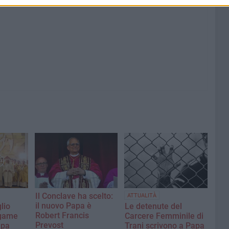
Il Conclave ha scelto:
ATTUALITÀ
il nuovo Papa è
lio
Le detenute del
Robert Francis
legame
Carcere Femminile di
Prevost
apa
Trani scrivono a Papa