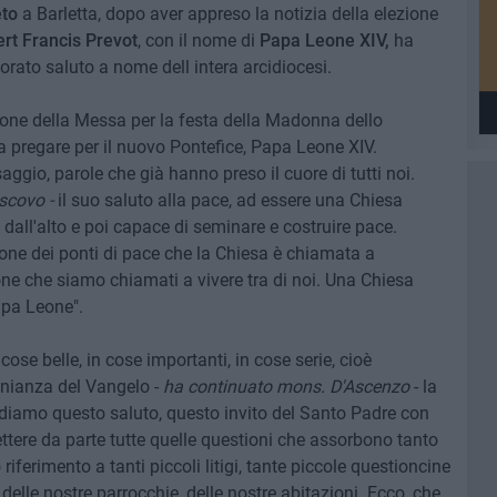
to
a Barletta, dopo aver appreso la notizia della elezione
rt Francis Prevot
, con il nome di
Papa Leone XIV,
ha
rato saluto a nome dell intera arcidiocesi.
one della Messa per la festa della Madonna dello
 pregare per il nuovo Pontefice, Papa Leone XIV.
gio, parole che già hanno preso il cuore di tutti noi.
escovo -
il suo saluto alla pace, ad essere una Chiesa
dall'alto e poi capace di seminare e costruire pace.
one dei ponti di pace che la Chiesa è chiamata a
one che siamo chiamati a vivere tra di noi. Una Chiesa
apa Leone".
ose belle, in cose importanti, in cose serie, cioè
monianza del Vangelo -
ha continuato mons. D'Ascenzo
- la
endiamo questo saluto, questo invito del Santo Padre con
tere da parte tutte quelle questioni che assorbono tanto
riferimento a tanti piccoli litigi, tante piccole questioncine
delle nostre parrocchie, delle nostre abitazioni. Ecco, che