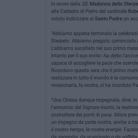
in onore della
SS.
Madonna dello Sterpe
alla Cattedra di Pietro del cardinale
Robe
voluto indirizzare al
Santo Padre
un acco
"Abbiamo appena terminato la celebrazi
Sterpeto. Abbiamo pregato, cominciato a
L'abbiamo ascoltato nel suo primo messag
Intanto per il suo invito-
ha detto l'arciv
capace di accogliere la pace che scende 
Ricordavo questa sera che il primo matt
realizzare in tutto il mondo è la comuni
missionaria, la nostra, ci ha ricordato P
"Una Chiesa dunque impegnata, direi, in c
l'annuncio del Signore risorto, la testi
costruttore dei ponti di pace. Allora pr
un impegno da parte nostra, anche a met
il nostro tempo, le nostre energie. Faccio 
da sagrestia, da scantinato o da soffitta 