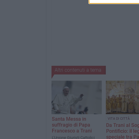
Altri contenuti a tema
Santa Messa in
VITA DI CITTÀ
suffragio di Papa
Da Trani al Sog
Francesco a Trani
Pontificio: il 
speciale tra P
L'Unione Giuristi Cattolici