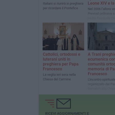
Leone XIV e la 
Italiani si riunirà in preghiera
per ricordare il Pontefice
Nel 2006 l’allora 
Prevost ordinava 
padre Pasquale Co
Cattolici, ortodossi e
A Trani preghi
luterani uniti in
ecumenica con
preghiera per Papa
comunità orto
Francesco
memoria di P
Francesco
La veglia ieri sera nella
Chiesa del Carmine
L'incontro spiritual
organizzato dai Pad
Bernabiti alla Chie
Carmine
RICEVI AGGIORNAMENTI E