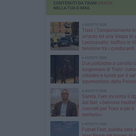
CONTENUTI DA TRANI
GRATIS
NELLA TUA E-MAIL
6 AGOSTO 2026
Trani | Tamponamento tr
un'auto ed una Vespa in 
Leoncavallo: traffico in til
tensione tra i conducenti
6 AGOSTO 2026
Due poliziotte a cavallo s
lungomare di Trani: curios
cittadini e turisti per il se
ippomontato della Polizia
Stato
6 AGOSTO 2026
Sanità, Ferri incontra il d
Asl Bat: «Servono risultat
concreti per Trani e per il
territorio»
6 AGOSTO 2026
Futnet Fest, questa sera a
gran finale del torneo di c