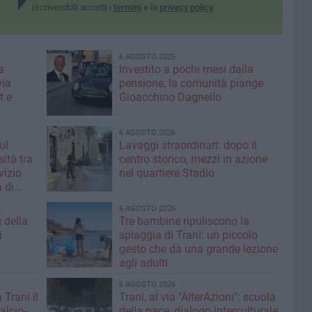
Iscrivendoti accetti i
termini
e la
privacy policy
6 AGOSTO 2026
a
Investito a pochi mesi dalla
via
pensione, la comunità piange
t e
Gioacchino Dagnello
6 AGOSTO 2026
ul
Lavaggi straordinari: dopo il
ità tra
centro storico, mezzi in azione
rvizio
nel quartiere Stadio
 di
6 AGOSTO 2026
g della
Tre bambine ripuliscono la
i
spiaggia di Trani: un piccolo
gesto che dà una grande lezione
agli adulti
6 AGOSTO 2026
 Trani il
Trani, al via "AlterAzioni": scuola
alcio-
della pace, dialogo interculturale