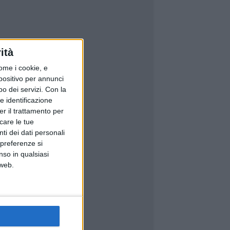
ità
ome i cookie, e
spositivo per annunci
o dei servizi.
Con la
e identificazione
er il trattamento per
icare le tue
ti dei dati personali
 preferenze si
nso in qualsiasi
 web.