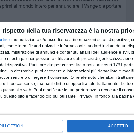
aprirsi al mondo intero per annunciare il Vangelo e portare
questa sera Papa Leone, è una Chiesa che cammina insieme
l rispetto della tua riservatezza è la nostra prior
in modo chiaro, una Chiesa capace di tanta gratitudine a
artner
memorizziamo e/o accediamo a informazioni su un dispositivo, c
l nuovo Papa, e anche una Chiesa che continua a portare nel
ali, come identificatori univoci e informazioni standard inviate da un di
Francesco. Allora, gli auguri a noi come Chiesa -
ha
zzati, misurazione di annunci e contenuti, analisi dell'audience e svilupp
na buona continuazione di cammino sotto la guida dello
i e i nostri partner possiamo utilizzare dati precisi di geolocalizzazione 
o Santo Padre, che vogliamo accompagnare sempre con la
del dispositivo. Puoi fare clic per consentire a noi e ai nostri 1731 partn
critte. In alternativa puoi accedere a informazioni più dettagliate e modif
acconsentire o di negare il consenso.
Si rende noto che alcuni trattamen
e il tuo consenso, ma hai il diritto di opporti a tale trattamento. Le tue
 questo sito web. Puoi modificare le tue preferenze o revocare il conse
questo sito e facendo clic sul pulsante "Privacy" in fondo alla pagina
PIÙ OPZIONI
ACCETTO