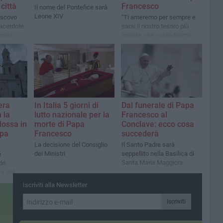
città
Francesco
Il nome del Pontefice sarà
Leone XIV
vescovo
"Ti ameremo per sempre e
sacerdote
sarai il nostro tesoro più
rmio
grande, che custodiremo
gelosamente nei nostri
cuori.
era
In Italia 5 giorni di
Dal funerale di Papa
 la
lutto nazionale per la
Francesco al
dossa in
morte di Papa
Conclave: ecco cosa
apa
Francesco
succederà
La decisione del Consiglio
Il Santo Padre sarà
dei Ministri
seppellito nella Basilica di
e
Santa Maria Maggiore
ri
sa del
Iscriviti alla Newsletter
Iscriviti