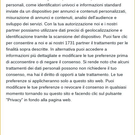
quesito all'assessore al turismo Sotero. O baraonde da
personali, come identificatori univoci e informazioni standard
Battiti o il tè nel gazebo, pardon, nel deserto. Non c'è mai una
inviate da un dispositivo per annunci e contenuti personalizzati,
via di mezzo.
misurazione di annunci e contenuti, analisi dell'audience e
sviluppo dei servizi.
Con la tua autorizzazione noi e i nostri
partner possiamo utilizzare dati precisi di geolocalizzazione e
identificazione tramite la scansione del dispositivo. Puoi fare clic
per consentire a noi e ai nostri 1731 partner il trattamento per le
finalità sopra descritte. In alternativa puoi accedere a
informazioni più dettagliate e modificare le tue preferenze prima
di acconsentire o di negare il consenso.
Si rende noto che alcuni
trattamenti dei dati personali possono non richiedere il tuo
consenso, ma hai il diritto di opporti a tale trattamento. Le tue
preferenze si applicheranno solo a questo sito web. Puoi
modificare le tue preferenze o revocare il consenso in qualsiasi
momento tornando su questo sito e facendo clic sul pulsante
"Privacy" in fondo alla pagina web.