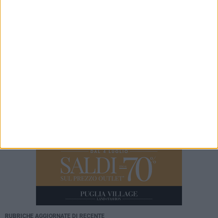
Cellulite: prevenzione, stile di vita e trattamenti
INBOX
“Il Deturpatore di Trani”: odori, degrado e opere ferme, il grido
d’allarme dalla zona nord
SALUTE D'ASPORTO
Sole, pelle e dieta
RUBRICHE AGGIORNATE DI RECENTE