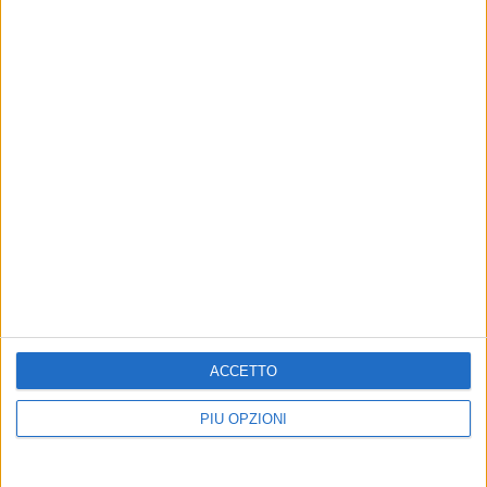
solidarietà all'Amet
6 MAGGIO 2014
S come sorteggio, R come rimpasto, P come previsionale
15 APRILE 2014
NNA come Nuove Nomine Amet, DRS come De Simola
Ruggero show
ACCETTO
PIÙ OPZIONI