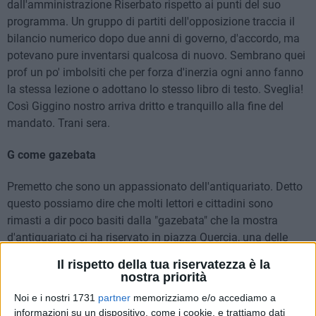
dall'amministrazione Riserbato rispetto ai punti del suo
programma. Un gruppo di partiti dell'opposizione traccia il
bilancio numerico dopo due anni di governo, d'accordo, ma
potevano pure inventarsi qualcosa di nuovo. Sembrano quei
prof un po' imbolsiti che per forza d'inerzia ogni anno fanno
la stessa lezione o adottano lo stesso libro di testo. Sveglia!
Così Giggino nostro arriva dritto e tranquillo alla fine del
mandato. Trani sera.
G come gazebata
Premetto che sono un appassionato dell'antiquariato. Detto
questo possiamo dire che molti lettori e cittadini sono
rimasti a dir poco basiti dalla "gazebata" che la mostra
d'antiquariato ci ha riservato in piazza Quercia, una delle
nostre super piazze, ridotta a slargo anonimo da fiera del
Il rispetto della tua riservatezza è la
Levante. O peggio, luogo che pare riservato alle tende
nostra priorità
piazzate da Gheddafi quando si spostava all'estero. Ma non
Noi e i nostri 1731
partner
memorizziamo e/o accediamo a
dovevamo valorizzare i luoghi della nostra città? Giro il
informazioni su un dispositivo, come i cookie, e trattiamo dati