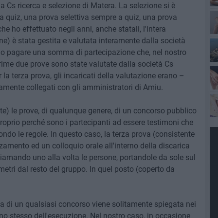
la Cs ricerca e selezione di Matera. La selezione si è
a a quiz, una prova selettiva sempre a quiz, una prova
che ho effettuato negli anni, anche statali, l'intera
ine) è stata gestita e valutata interamente dalla società
no pagare una somma di partecipazione che, nel nostro
prime due prove sono state valutate dalla società Cs
 la terza prova, gli incaricati della valutazione erano –
tamente collegati con gli amministratori di Amiu.
te) le prove, di qualunque genere, di un concorso pubblico
roprio perché sono i partecipanti ad essere testimoni che
ndo le regole. In questo caso, la terza prova (consistente
amento ed un colloquio orale all'interno della discarica
chiamando uno alla volta le persone, portandole da sole sul
metri dal resto del gruppo. In quel posto (coperto da
a di un qualsiasi concorso viene solitamente spiegata nei
rno stesso dell'esecuzione. Nel nostro caso, in occasione