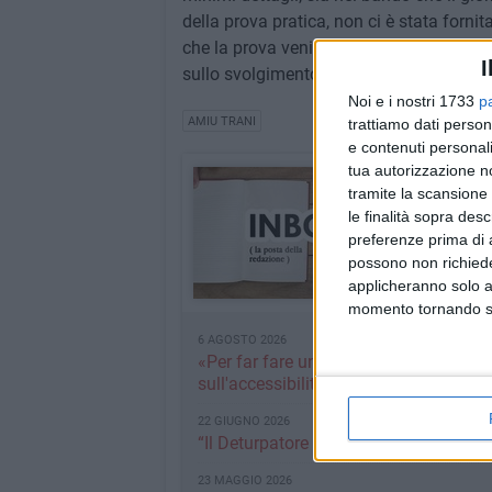
della prova pratica, non ci è stata forn
che la prova veniva cronometrata. Insom
I
sullo svolgimento del concorso».
Noi e i nostri 1733
p
AMIU TRANI
trattiamo dati person
e contenuti personali
tua autorizzazione no
Inbox
tramite la scansione 
La posta in arrivo dell
le finalità sopra des
preferenze prima di 
INDICE RUBRICA
possono non richieder
applicheranno solo a
momento tornando su 
6 AGOSTO 2026
«Per far fare un bagno a mio padre ho d
sull'accessibilità al mare
22 GIUGNO 2026
“Il Deturpatore di Trani”: odori, degra
23 MAGGIO 2026