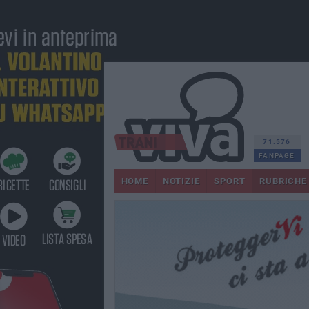
71.576
FANPAGE
HOME
NOTIZIE
SPORT
RUBRICHE