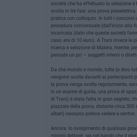
società che ha effettuato la selezione è 
svolta in tre fasi: una prova preselettiv
pratica con colloquio. In tutti i concorsi 
procedura concorsuale (dall'inizio alla f
incaricata (dato che queste società fan
caso, era di 10 euro). A Trani invece le 
ricerca e selezione di Matera, mentre, per
pensate un po' – soggetti interni o diret
Da che mondo e mondo, tutte (e dico tut
vengono svolte davanti ai partecipanti p
la prova venga svolta regolarmente, seco
in un esame di guida, una prova di spazz
di Trani) è stata fatta in gran segreto, 
piazzale della prova, distante circa 300 
alberi) nessuno poteva vedere e sentire.
Ancora: lo svolgimento di qualsiasi prov
minimi dettagli, sia nel bando che il gio