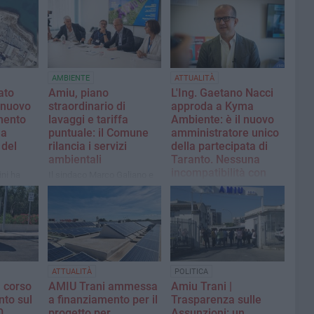
AMBIENTE
ATTUALITÀ
ato
Amiu, piano
L'Ing. Gaetano Nacci
 nuovo
straordinario di
approda a Kyma
imento
lavaggi e tariffa
Ambiente: è il nuovo
la
puntuale: il Comune
amministratore unico
 del
rilancia i servizi
della partecipata di
ambientali
Taranto. Nessuna
incompatibilità con
ini ha
Il sindaco Marco Galiano e
AMIU SpA
gli assessori Cornacchia e
uovere la
Laurora in visita alla sede
L'ingegnere assume il
 e la
dell'azienda
vertice della società che
lla zona
gestisce il servizio di igiene
urbana del capoluogo
ionico. Lo attende una fase
delicata di rilancio e
ATTUALITÀ
POLITICA
risanamento aziendale
n corso
AMIU Trani ammessa
Amiu Trani |
nto sul
a finanziamento per il
Trasparenza sulle
0
progetto per
Assunzioni: un