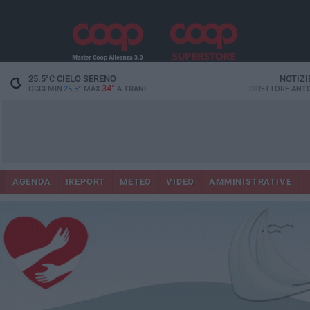
25.5
°C
CIELO SERENO
NOTIZI
34°
OGGI MIN
25.5°
MAX
A
TRANI
DIRETTORE
ANTO
AGENDA
IREPORT
METEO
VIDEO
AMMINISTRATIVE