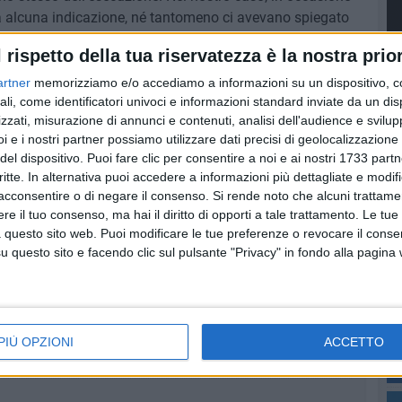
ita alcuna indicazione, né tantomeno ci avevano spiegato
ma, sono tanti dettagli che dimostrano i legittimi dubbi
l rispetto della tua riservatezza è la nostra prior
RU
artner
memorizziamo e/o accediamo a informazioni su un dispositivo, c
ali, come identificatori univoci e informazioni standard inviate da un di
zzati, misurazione di annunci e contenuti, analisi dell'audience e svilupp
i e i nostri partner possiamo utilizzare dati precisi di geolocalizzazione 
del dispositivo. Puoi fare clic per consentire a noi e ai nostri 1733 partn
a redazione
critte. In alternativa puoi accedere a informazioni più dettagliate e modif
acconsentire o di negare il consenso.
Si rende noto che alcuni trattamen
e il tuo consenso, ma hai il diritto di opporti a tale trattamento. Le tue
 questo sito web. Puoi modificare le tue preferenze o revocare il conse
questo sito e facendo clic sul pulsante "Privacy" in fondo alla pagina
ovuto lasciare Trani»: la lettera di una figlia
PIÙ OPZIONI
ACCETTO
do e opere ferme, il grido d’allarme dalla zona nord