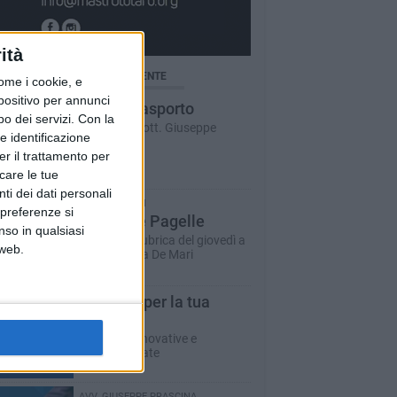
ità
BRICHE AGGIORNATE DI RECENTE
ome i cookie, e
spositivo per annunci
Salute d'asporto
o dei servizi.
Con la
A cura del dott. Giuseppe
e identificazione
Labianca
er il trattamento per
icare le tue
ti dei dati personali
LUCIA DE MARI
 preferenze si
Le Nuove Pagelle
nso in qualsiasi
La storica rubrica del giovedì a
 web.
cura di Lucia De Mari
T-innova per la tua
impresa
Soluzioni innovative e
personalizzate
AVV. GIUSEPPE PRASCINA