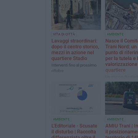
VITA DI CITTÀ
AMBIENTE
Lavaggi straordinari:
Nasce il Comit
dopo il centro storico,
Trani Nord: un
mezzi in azione nel
punto di rifer
quartiere Stadio
per la tutela e 
valorizzazione
Interventi fino al prossimo
quartiere
ottobre
Un gruppo di cittad
scelto di unirsi con
l'obiettivo di prom
tutela, la sicurezza
riqualificazione de
nord della città
AMBIENTE
AMBIENTE
L'Editoriale - Scusate
AMIU Trani | I
il disturbo | Raccolta
il posizioname
differenziata oltre il
territorio di 14