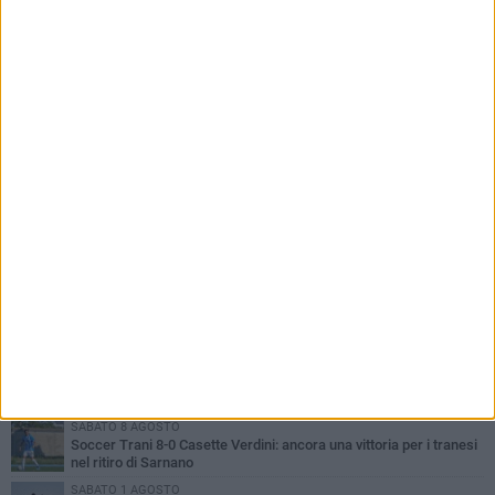
PIÙ LETTI QUESTA SETTIMANA
MERCOLEDÌ 5 AGOSTO
Trani | Nando Terrone chiude la carriera da calciatore: «Il campo
lo lascio, il calcio no». Ora è pronto a una nuova sfida
SABATO 8 AGOSTO
Soccer Trani, è tempo di Eccellenza: ecco tutte le avversarie dei
tranesi
MERCOLEDÌ 5 AGOSTO
Soccer Trani 1-0 Trodica: inizia nel miglior dei modi il ritiro di
Sarnano
SABATO 8 AGOSTO
Soccer Trani 8-0 Casette Verdini: ancora una vittoria per i tranesi
nel ritiro di Sarnano
SABATO 1 AGOSTO