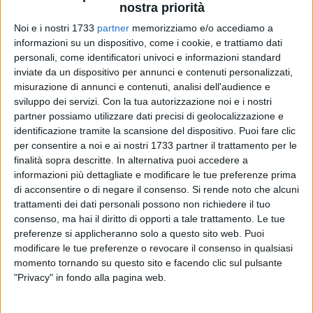
nostra priorità
Noi e i nostri 1733
partner
memorizziamo e/o accediamo a
informazioni su un dispositivo, come i cookie, e trattiamo dati
184
personali, come identificatori univoci e informazioni standard
inviate da un dispositivo per annunci e contenuti personalizzati,
misurazione di annunci e contenuti, analisi dell'audience e
L'Apulia Trani è lieta di annunciare l'acquisizione del diritto
sviluppo dei servizi.
Con la tua autorizzazione noi e i nostri
partner possiamo utilizzare dati precisi di geolocalizzazione e
alle prestazioni sportive della calciatrice islandese Sigrún
identificazione tramite la scansione del dispositivo. Puoi fare clic
Ösp Aðalgeirsdóttir.
per consentire a noi e ai nostri 1733 partner il trattamento per le
finalità sopra descritte. In alternativa puoi accedere a
Sigrún Ösp, classe 1995, proviene dal Grótta, club nel quale
informazioni più dettagliate e modificare le tue preferenze prima
ha militato nelle ultime tre stagioni. Nativa di Akureyri, può
di acconsentire o di negare il consenso.
Si rende noto che alcuni
interpretare indistintamente il ruolo di difensore centrale e
trattamenti dei dati personali possono non richiedere il tuo
centrocampista davanti alla difesa o mezzala di
consenso, ma hai il diritto di opporti a tale trattamento. Le tue
preferenze si applicheranno solo a questo sito web. Puoi
contenimento. Cresciuta nel Þór/KA, dove nel 2014 ha
modificare le tue preferenze o revocare il consenso in qualsiasi
collezionato anche due presenze in Pepsi Max deild kvenna,
momento tornando su questo sito e facendo clic sul pulsante
ha accumulato una notevole esperienza l'anno seguente con
"Privacy" in fondo alla pagina web.
la maglia del Völsungur, dove è scesa in campo quindici
volte tra Lengjudeild kvenna e Mjólkurbikar kvenna. Per lei,