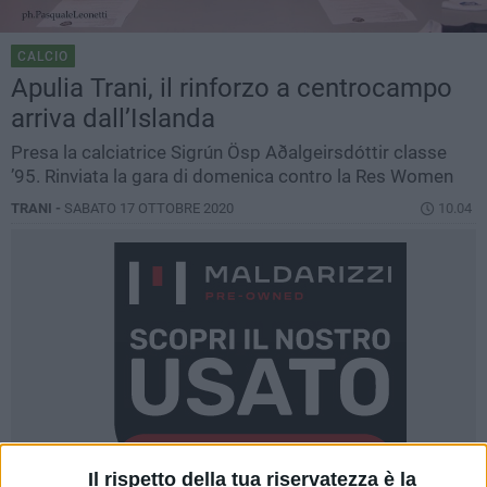
CALCIO
Apulia Trani, il rinforzo a centrocampo
arriva dall’Islanda
Presa la calciatrice Sigrún Ösp Aðalgeirsdóttir classe
’95. Rinviata la gara di domenica contro la Res Women
TRANI -
SABATO 17 OTTOBRE 2020
10.04
Il rispetto della tua riservatezza è la