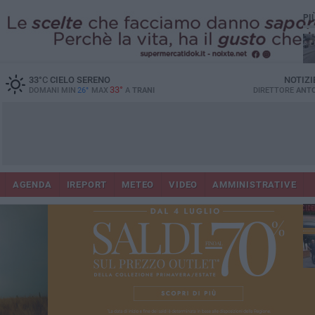
PI
33
°C
CIELO SERENO
NOTIZI
33°
DOMANI MIN
26°
MAX
A
TRANI
DIRETTORE
ANTO
AGENDA
IREPORT
METEO
VIDEO
AMMINISTRATIVE
Con