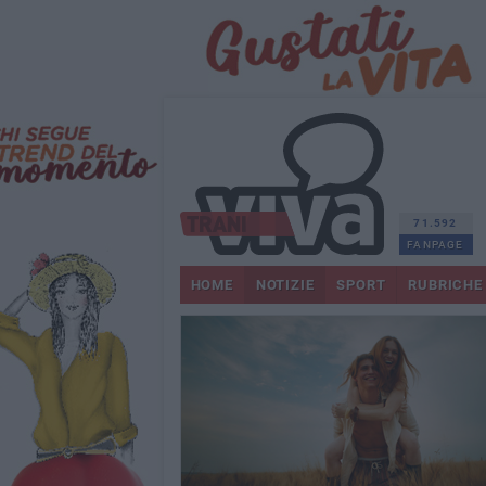
71.592
FANPAGE
HOME
NOTIZIE
SPORT
RUBRICHE