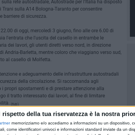
sulla rete autostradale, Autostrade per l'Italia ha disposto
i Trani sulla A14 Bologna-Taranto per consentire
e barriere di sicurezza.
22.00 di oggi, mercoledì 3 giugno, fino alle ore 6.00 di
ia l'entrata che l'uscita del casello in entrambe le
ia dei lavori, gli utenti diretti verso nord, in direzione
 di Andria-Barletta, mentre coloro che viaggiano verso sud,
to al casello di Molfetta.
nutenzione e adeguamento delle infrastrutture autostradali
sicurezza della circolazione. Si raccomanda agli
 propri spostamenti e di prestare attenzione alla
l tratto interessato dai lavori, al fine di limitare
ilità.
(tl@)
l rispetto della tua riservatezza è la nostra prior
artner
memorizziamo e/o accediamo a informazioni su un dispositivo, c
ali, come identificatori univoci e informazioni standard inviate da un di