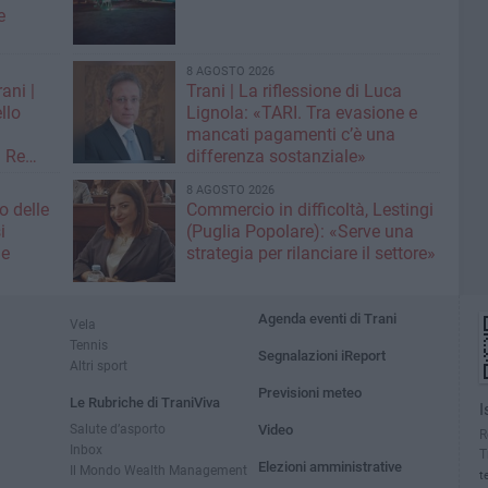
e
8 AGOSTO 2026
ani |
Trani | La riflessione di Luca
llo
Lignola: «TARI. Tra evasione e
mancati pagamenti c’è una
n Re
differenza sostanziale»
8 AGOSTO 2026
o delle
Commercio in difficoltà, Lestingi
i
(Puglia Popolare): «Serve una
ne
strategia per rilanciare il settore»
Agenda eventi di Trani
Vela
Tennis
Segnalazioni iReport
Altri sport
Previsioni meteo
Le Rubriche di TraniViva
I
Salute d’asporto
Video
R
Inbox
T
Elezioni amministrative
Il Mondo Wealth Management
t