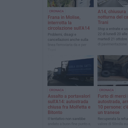
A14, chiusura
CRONACA
notturna del ca
Frana in Molise,
Trani
interrotta la
circolazione sull'A14
Stop a entrate e us
22 di lunedì 20 alle
Problemi, disagi e
martedì 21 ottobre 
cancellazioni anche sulla
di pavimentazione
linea ferroviaria da e per
Trani
CRONACA
CRONACA
Assalto a portavalori
Furto di merci 
sull'A14: autostrada
autostrada, ar
chiusa fra Molfetta e
10 persone: c'
Bitonto
un tranese
Il tentativo non sarebbe
Recuperata la refur
andato a buon fine punto e,
valore di 50mila eu