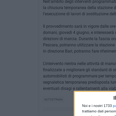
Nell'ambito degli interventi programmati 
la chiusura temporanea della stazione d
l'esecuzione di lavori di sostituzione dell
Il provvedimento sarà in vigore dalle ore 
domani, giovedì 4 giugno, e interesserà s
direzioni di marcia. Durante la fascia orar
Pescara, potranno utilizzare la stazione
in direzione Bari, potranno fare riferimen
L'intervento rientra nelle attività di ma
finalizzate a migliorare gli standard di 
automobilisti di programmare per tempo i
segnaletica temporanea predisposta lungo i
eventuali disagi e rallentamenti alla viab
I
AUTOSTRADA
Noi e i nostri 1733
p
trattiamo dati person