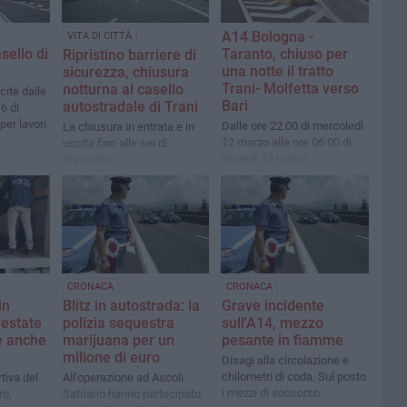
A14 Bologna -
VITA DI CITTÀ
sello di
Taranto, chiuso per
Ripristino barriere di
una notte il tratto
sicurezza, chiusura
Trani- Molfetta verso
notturna al casello
cite dalle
Bari
autostradale di Trani
 6 di
per lavori
Dalle ore 22.00 di mercoledì
La chiusura in entrata e in
12 marzo alle ore 06:00 di
uscita fino alle sei di
giovedì 13 marzo
domattina
CRONACA
CRONACA
in
Blitz in autostrada: la
Grave incidente
restate
polizia sequestra
sull'A14, mezzo
è anche
marijuana per un
pesante in fiamme
milione di euro
Disagi alla circolazione e
chilometri di coda. Sul posto
tiva del
All'operazione ad Ascoli
i mezzi di soccorso
ro,
Satriano hanno partecipato