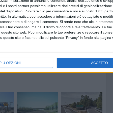
zzati, misurazione di annunci e contenuti, analisi dell'audience e svilupp
i e i nostri partner possiamo utilizzare dati precisi di geolocalizzazione 
del dispositivo. Puoi fare clic per consentire a noi e ai nostri 1733 partn
critte. In alternativa puoi accedere a informazioni più dettagliate e modif
acconsentire o di negare il consenso.
Si rende noto che alcuni trattamen
e il tuo consenso, ma hai il diritto di opporti a tale trattamento. Le tue
 questo sito web. Puoi modificare le tue preferenze o revocare il conse
questo sito e facendo clic sul pulsante "Privacy" in fondo alla pagina
PIÙ OPZIONI
ACCETTO