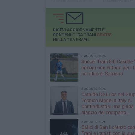
sul posto Polizia di Stato,
l'operazione in Emi
Carabinieri e Vigili del fuoco
Romagna
RICEVI AGGIORNAMENTI E
CONTENUTI DA TRANI
GRATIS
NELLA TUA E-MAIL
8 AGOSTO 2026
Soccer Trani 8-0 Casette 
ancora una vittoria per i 
nel ritiro di Sarnano
8 AGOSTO 2026
Cataldo De Luca nel Gru
Tecnico Made in Italy di
Confindustria: una guida p
rilancio del comparto
calzaturiero e della moda
8 AGOSTO 2026
Calici di San Lorenzo co
Trani e i turisti con la sua