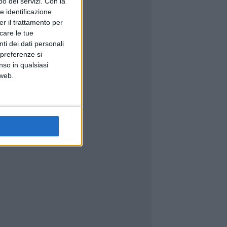
o dei servizi.
Con la
e identificazione
er il trattamento per
icare le tue
ti dei dati personali
 preferenze si
nso in qualsiasi
 web.