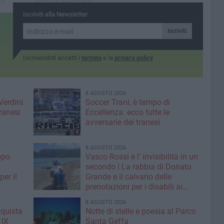
lia
anche gli agenti della
sezione di Trani
Iscriviti alla Newsletter
Iscriviti
Iscrivendoti accetti i
termini
e la
privacy policy
8 AGOSTO 2026
Verdini:
Soccer Trani, è tempo di
tranesi
Eccellenza: ecco tutte le
avversarie dei tranesi
8 AGOSTO 2026
ppo
Vasco Rossi e l' invisibilità in un
secondo | La rabbia di Donato
er il
Grande e il calvario delle
prenotazioni per i disabili ai
grandi concerti
8 AGOSTO 2026
nquista
Notte di stelle e poesia al Parco
 IX
Santa Geffa