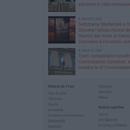
edizione in villa comunal
8 AGOSTO 2026
Settimana Medievale a Tr
Stasera l'atteso ritorno de
Sbarco dal mare di Elena
Comneno e l'incontro co
Manfredi
8 AGOSTO 2026
Trani, completato l’assett
Commissioni Consiliari: s
insedia la IV Commissio
Notizie da Trani
Attualità
Speciale
Vita di città
Meteo
Territorio
Sanità
Notizie sportive
Ambiente
Calcio
Iniziative e promozioni
Arti Marziali
Solidarietà
Running e Atletica
Speciale