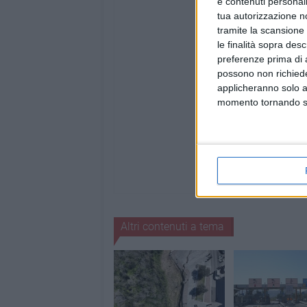
e contenuti personali
tua autorizzazione no
tramite la scansione 
le finalità sopra des
preferenze prima di 
possono non richieder
applicheranno solo a
momento tornando su 
Altri contenuti a tema