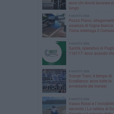
ecco chi dovrà lavorare p
lungo
9 AGOSTO 2026
Pozzo Piano, allagamenti
assenza di fogna bianca
Toma interroga il Comun
9 AGOSTO 2026
Sanità, operativo in Puglia
116117: ecco quando ch
8 AGOSTO 2026
Soccer Trani, è tempo di
Eccellenza: ecco tutte le
avversarie dei tranesi
8 AGOSTO 2026
Vasco Rossi e l' invisibili
secondo | La rabbia di D
Grande e il calvario delle