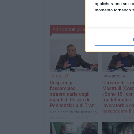
applicheranno solo a
momento tornando su 
Altri contenuti a tema
ATTUALITÀ
VITA DI CITTÀ
Cosp, oggi
Carcere di Tran
l'assemblea
Mastrulli (Cosp
straordinaria degli
«Sono 15 i cont
agenti di Polizia di
tra detenuti e
Penitenziaria di Trani
lavoratori: a c
nascondere il 
Per le criticità che insistono
nei servizi e carenza di
Il sindacalista sme
organico
notizia di assenza 
negli istituti penite
tranesi