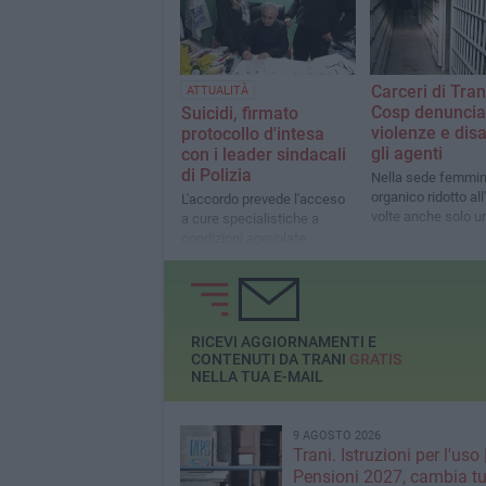
Carceri di Trani
ATTUALITÀ
Cosp denuncia
Suicidi, firmato
violenze e dis
protocollo d'intesa
gli agenti
con i leader sindacali
di Polizia
Nella sede femmin
organico ridotto all
L'accordo prevede l'acceso
volte anche solo u
a cure specialistiche a
condizioni agevolate
RICEVI AGGIORNAMENTI E
CONTENUTI DA TRANI
GRATIS
NELLA TUA E-MAIL
9 AGOSTO 2026
Trani. Istruzioni per l'uso 
Pensioni 2027, cambia tu