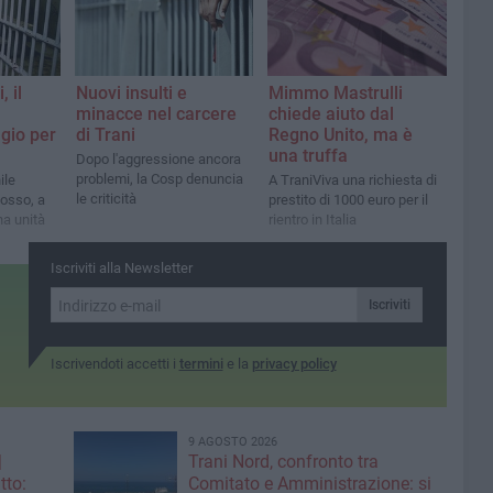
Mimmo Mastrulli
, il
Nuovi insulti e
chiede aiuto dal
minacce nel carcere
Regno Unito, ma è
agio per
di Trani
una truffa
Dopo l'aggressione ancora
problemi, la Cosp denuncia
A TraniViva una richiesta di
ile
le criticità
prestito di 1000 euro per il
'osso, a
rientro in Italia
na unità
Iscriviti alla Newsletter
Iscriviti
Iscrivendoti accetti i
termini
e la
privacy policy
9 AGOSTO 2026
|
Trani Nord, confronto tra
tto:
Comitato e Amministrazione: si