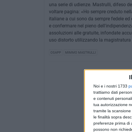
una serie di udienze. Mastrulli, difeso d
voltare pagina: «Ho sempre creduto nella
italiane a cui sono da sempre fedele ed 
e confermare nel pieno dell'indipendenza
assoluzioni alle gratuite, infondate acc
uso distorto utilizzando la magistratura p
OSAPP
MIMMO MASTRULLI
I
Noi e i nostri 1733
p
trattiamo dati person
e contenuti personali
tua autorizzazione no
tramite la scansione 
le finalità sopra des
preferenze prima di 
possono non richieder