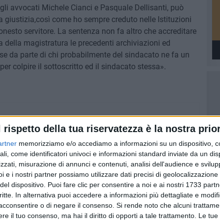
egli avvocati Michele Cianci e Pasquale Dellisanti, può
 giustizia,così come ho sempre creduto nelle Istituzioni
onesto servitore. La sentenza non fa altro che accreditare
 della magistratura le precedenti archiviazioni ed
use da parte di chi probabilmente del sindacato ne fa un
er colpire il sottoscritto ed il sindacato stessa».
l rispetto della tua riservatezza è la nostra prior
artner
memorizziamo e/o accediamo a informazioni su un dispositivo, c
ali, come identificatori univoci e informazioni standard inviate da un di
zzati, misurazione di annunci e contenuti, analisi dell'audience e svilupp
i e i nostri partner possiamo utilizzare dati precisi di geolocalizzazione 
del dispositivo. Puoi fare clic per consentire a noi e ai nostri 1733 partn
critte. In alternativa puoi accedere a informazioni più dettagliate e modif
acconsentire o di negare il consenso.
Si rende noto che alcuni trattamen
e il tuo consenso, ma hai il diritto di opporti a tale trattamento. Le tue