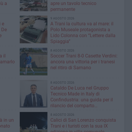
iù a
apre un tavolo tecnico
permanente
9 AGOSTO 2026
 e
A Trani la cultura va al mare: il
: De
Polo Museale protagonista a
e
Lido Colonna con “Lettere dalla
Spiaggia”
8 AGOSTO 2026
 il
Soccer Trani 8-0 Casette Verdini:
iamarlo
ancora una vittoria per i tranesi
nel ritiro di Sarnano
8 AGOSTO 2026
Cataldo De Luca nel Gruppo
Tecnico Made in Italy di
Confindustria: una guida per il
rilancio del comparto
calzaturiero e della moda
8 AGOSTO 2026
tà in un
Calici di San Lorenzo conquista
onato
Trani e i turisti con la sua IX
edizione in villa comunale