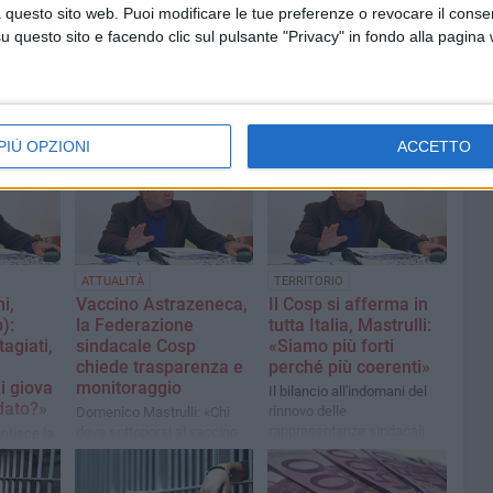
 questo sito web. Puoi modificare le tue preferenze o revocare il conse
questo sito e facendo clic sul pulsante "Privacy" in fondo alla pagina
PIÙ OPZIONI
ACCETTO
ATTUALITÀ
TERRITORIO
i,
Vaccino Astrazeneca,
Il Cosp si afferma in
):
la Federazione
tutta Italia, Mastrulli:
agiati,
sindacale Cosp
«Siamo più forti
chiede trasparenza e
perché più coerenti»
hi giova
monitoraggio
Il bilancio all'indomani del
dato?»
rinnovo delle
Domenico Mastrulli: «Chi
rappresentanze sindacali
deve sottoporsi al vaccino
ntisce la
sul territorio
merita serenità e certezza di
di contagi
vita»
nziari