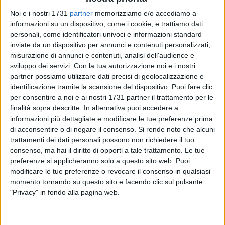
l'abusivismo nello svolgimento delle attività di pubblico
Noi e i nostri 1731
partner
memorizziamo e/o accediamo a
spettacolo.
informazioni su un dispositivo, come i cookie, e trattiamo dati
personali, come identificatori univoci e informazioni standard
Complessivamente sono stati effettuati 35 controlli ad
inviate da un dispositivo per annunci e contenuti personalizzati,
misurazione di annunci e contenuti, analisi dell'audience e
altrettante attività commerciali ubicate in diverse città della
sviluppo dei servizi.
Con la tua autorizzazione noi e i nostri
provincia federiciana ed hanno riguardano ben 15 esercizi di
partner possiamo utilizzare dati precisi di geolocalizzazione e
somministrazione di alimenti e bevande, 5 circoli privati, 2
identificazione tramite la scansione del dispositivo. Puoi fare clic
dei quali, a seguito delle carenze rilevate, diffidate alla
per consentire a noi e ai nostri 1731 partner il trattamento per le
prosecuzione dell'attività.
finalità sopra descritte. In alternativa puoi accedere a
informazioni più dettagliate e modificare le tue preferenze prima
A ciò si aggiungono ulteriori 10 controlli in locali in cui si
di acconsentire o di negare il consenso.
Si rende noto che alcuni
trattamenti dei dati personali possono non richiedere il tuo
svolgeva attività di pubblico spettacolo non autorizzata, tra
consenso, ma hai il diritto di opporti a tale trattamento. Le tue
cui anche lidi balneari, e che hanno condotto ad una diffida
preferenze si applicheranno solo a questo sito web. Puoi
alla prosecuzione dell'attività nei confronti di 3 esercenti e,
modificare le tue preferenze o revocare il consenso in qualsiasi
per due lidi, successiva sospensione della licenza per 5
momento tornando su questo sito e facendo clic sul pulsante
giorni. In più, sono state elevate circa 30 sanzioni
"Privacy" in fondo alla pagina web.
amministrative, per un importo complessivo di oltre 50.000
euro.