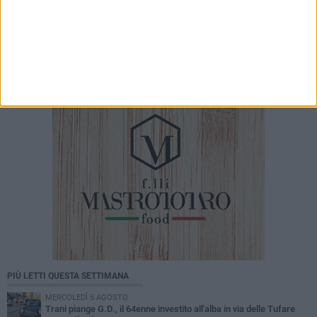
6 AGOSTO 2026
Nasce il Comitato Trani Nord: un nuovo punto
di riferimento per la tutela e la valorizzazione
del quartiere
PIÙ LETTI QUESTA SETTIMANA
MERCOLEDÌ 5 AGOSTO
Trani piange G.D., il 64enne investito all'alba in via delle Tufare