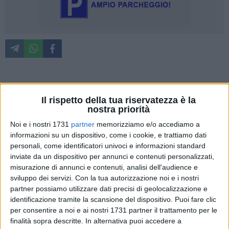
Lo scorso mese di marzo, la Provincia Bat, ha espresso
Il rispetto della tua riservatezza è la
parere favorevole alla valutazione d'impatto ambientale in
nostra priorità
merito al progetto dell'impianto a biomasse presentato dalla
Noi e i nostri 1731
partner
memorizziamo e/o accediamo a
Green Energy Solutions s.r.l nel Comune di Trani. Secondo
informazioni su un dispositivo, come i cookie, e trattiamo dati
Pierluigi Colangelo, presidente di Legambiente, «un'attenta
personali, come identificatori univoci e informazioni standard
analisi del parere della Bat evidenzia il festival delle
inviate da un dispositivo per annunci e contenuti personalizzati,
incongruenze tecniche, giuridiche ed ambientali di cui
misurazione di annunci e contenuti, analisi dell'audience e
sicuramente se ne dovrà occupare la magistratura. In
sviluppo dei servizi.
Con la tua autorizzazione noi e i nostri
particolare risulta macroscopicamente grottesco ed
partner possiamo utilizzare dati precisi di geolocalizzazione e
incoerente l'avventato e superficiale sorvolo della
identificazione tramite la scansione del dispositivo. Puoi fare clic
per consentire a noi e ai nostri 1731 partner il trattamento per le
problematica connessa al trasporto ed alla movimentazione
finalità sopra descritte. In alternativa puoi accedere a
transcontinentale dell'olio combustibile attraverso lo sbarco