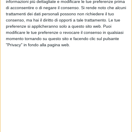
informazioni più dettagliate e modificare le tue preferenze prima
portuale ed il trasporto su gomma. Incredibile e paradossale
di acconsentire o di negare il consenso.
Si rende noto che alcuni
la conclusione della Bat che minimizza o ignora del tutto
trattamenti dei dati personali possono non richiedere il tuo
l'impatto ambientale indotto dal trasporto di 8000 tonnellate
consenso, ma hai il diritto di opporti a tale trattamento. Le tue
di olio combustibile ogni 43 giorni per alimentare
preferenze si applicheranno solo a questo sito web. Puoi
l'impianto».
modificare le tue preferenze o revocare il consenso in qualsiasi
momento tornando su questo sito e facendo clic sul pulsante
"Privacy" in fondo alla pagina web.
«Ancora più assurdo - dice Colangelo - è il parere favorevole
espresso dal sindaco di Trani che, pur non avendo mai
provveduto a dotare la città di un adeguato sistema di
monitoraggio in continuo della qualità dell'aria, si avventura
nel trarre conclusioni che minimizzano l'impatto delle
emissioni ambientali e delle conseguenti ricadute sanitarie.
Oltre ad ignorare del tutto l'inadeguatezza della mancanza
del monitoraggio dell'aria si preferisce affidare il confronto
della qualità dell'aria pre e post realizzazione dell'impianto
alla stessa ditta proponente. Tale conclusione, unitamente a
quella dogmatica degli amministratori comunali secondo cui
non risulterà alcuna contaminazione ambientale, risulta
essere oltraggiosa nei confronti dei cittadini tranesi e degli