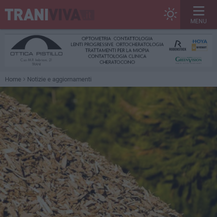
MENU
Home
Notizie e aggiornamenti