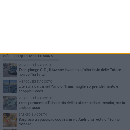
PIÙ LETTI QUESTA SETTIMANA
MERCOLEDÌ 5 AGOSTO
Trani piange G.D., il 64enne investito all'alba in via delle Tufare
non ce l'ha fatta
MERCOLEDÌ 5 AGOSTO
Lite sulla barca nel Porto di Trani, moglie sorprende marito e
scoppia il caos
MERCOLEDÌ 5 AGOSTO
Trani | Dramma all'alba in via delle Tufare: pedone travolto, ora in
codice rosso
SABATO 1 AGOSTO
Sorpreso a spacciare cocaina in via Andria: arrestato 43enne
tranese