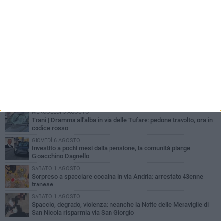
PIÙ LETTI QUESTA SETTIMANA
MERCOLEDÌ 5 AGOSTO
Trani piange G.D., il 64enne investito all'alba in via delle Tufare
non ce l'ha fatta
MERCOLEDÌ 5 AGOSTO
Lite sulla barca nel Porto di Trani, moglie sorprende marito e
scoppia il caos
MERCOLEDÌ 5 AGOSTO
Trani | Dramma all'alba in via delle Tufare: pedone travolto, ora in
codice rosso
GIOVEDÌ 6 AGOSTO
Investito a pochi mesi dalla pensione, la comunità piange
Gioacchino Dagnello
SABATO 1 AGOSTO
Sorpreso a spacciare cocaina in via Andria: arrestato 43enne
tranese
SABATO 1 AGOSTO
Spaccio, degrado, violenza: neanche la Notte delle Meraviglie di
San Nicola risparmia via San Giorgio