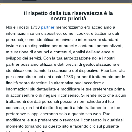
Il rispetto della tua riservatezza è la
39
nostra priorità
Noi e i nostri 1733
partner
memorizziamo e/o accediamo a
informazioni su un dispositivo, come i cookie, e trattiamo dati
Il vice segretario di Azione, Raffaella Merra, interviene con
personali, come identificatori univoci e informazioni standard
una nota a commento della gara per la gestione de "La
inviate da un dispositivo per annunci e contenuti personalizzati,
Lampara", andata deserta: "Ma davvero volete farci credere
misurazione di annunci e contenuti, analisi dell'audience e
alle favole? Il "vizietto" della gara deserta... - scrive Raffaella
sviluppo dei servizi.
Con la tua autorizzazione noi e i nostri
partner possiamo utilizzare dati precisi di geolocalizzazione e
Merra - Dietro una gara deserta a volte si può nascondere un
identificazione tramite la scansione del dispositivo. Puoi fare clic
accordo di cartello, o anche peggio...
per consentire a noi e ai nostri 1733 partner il trattamento per le
La gara può non essere appetibile rispetto al mercato. Per
finalità sopra descritte. In alternativa puoi accedere a
questo quando una gara va deserta ci si deve chiedere: dove
informazioni più dettagliate e modificare le tue preferenze prima
ho sbagliato?. Ci possono essere requisiti troppo stringenti o
di acconsentire o di negare il consenso.
Si rende noto che alcuni
una base d'asta sovra o sottostimata o un servizio di
trattamenti dei dati personali possono non richiedere il tuo
fornitura non spiegato bene. E così si riscrivono i progetti.
consenso, ma hai il diritto di opporti a tale trattamento. Le tue
preferenze si applicheranno solo a questo sito web. Puoi
Non a caso il presidente dell' Anac chiede che le stazioni
modificare le tue preferenze o revocare il consenso in qualsiasi
appaltanti siano qualificate. Il trucco dov'è?
momento tornando su questo sito e facendo clic sul pulsante
Dopo che una gara va deserta, l'amministrazione appaltante