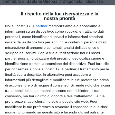
contributo di
Gaetano Quercia
, protagonista indiscusso
della vita culturale della città negli ultimi decenni
Il rispetto della tua riservatezza è la
dell'Ottocento.
nostra priorità
La Poliedricità del Pensatore e l'Amicizia con Bovio
Noi e i nostri 1731
partner
memorizziamo e/o accediamo a
informazioni su un dispositivo, come i cookie, e trattiamo dati
L'intento di Traninostra è chiaro: studiare e far conoscere
personali, come identificatori univoci e informazioni standard
quelle grandi personalità che hanno permesso a Trani di
inviate da un dispositivo per annunci e contenuti personalizzati,
guadagnarsi l'appellativo di
Atene delle Puglie
. Gaetano
misurazione di annunci e contenuti, analisi dell'audience e
Quercia, come emerso dalla ricostruzione della Prof.ssa Di
sviluppo dei servizi.
Con la tua autorizzazione noi e i nostri
Nanni, è uno degli uomini che sono riusciti a "vincere l'oblio
partner possiamo utilizzare dati precisi di geolocalizzazione e
del trascorrere del tempo".
identificazione tramite la scansione del dispositivo. Puoi fare clic
«Il tema è presto detto: c'è il dovere morale di ricordare
per consentire a noi e ai nostri 1731 partner il trattamento per le
finalità sopra descritte. In alternativa puoi accedere a
quello che era tanto importante per noi, cioè tutta la cultura
informazioni più dettagliate e modificare le tue preferenze prima
di questa famiglia Quercia, molto presente sul nostro
di acconsentire o di negare il consenso.
Si rende noto che alcuni
territorio e che ha donato tanto a questa città», ha spiegato
trattamenti dei dati personali possono non richiedere il tuo
la Prof.ssa Di Nanni. Lo spessore di Quercia era
consenso, ma hai il diritto di opporti a tale trattamento. Le tue
notevolissimo. Egli fu al contempo
giornalista, avvocato,
preferenze si applicheranno solo a questo sito web. Puoi
scrittore e poeta
, con una
"cultura veramente a 360 gradi"
.
modificare le tue preferenze o revocare il consenso in qualsiasi
Lo dimostrano i suoi testi, tra cui un saggio sul pessimismo
momento tornando su questo sito e facendo clic sul pulsante