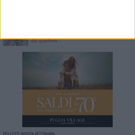
Trani si mobilita per salvare i negozi di vicinato
| Parte bene la raccolta Firme di Confesercenti
e si continua questa sera
6 AGOSTO 2026
Nasce il Comitato Trani Nord: un nuovo punto
di riferimento per la tutela e la valorizzazione
del quartiere
PIÙ LETTI QUESTA SETTIMANA