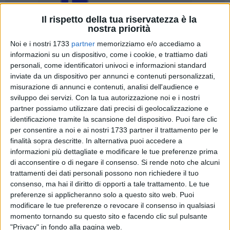
Il rispetto della tua riservatezza è la
nostra priorità
29
Noi e i nostri 1733
partner
memorizziamo e/o accediamo a
informazioni su un dispositivo, come i cookie, e trattiamo dati
personali, come identificatori univoci e informazioni standard
inviate da un dispositivo per annunci e contenuti personalizzati,
Una grande festa dell'arte si terrà a Trani il 16 e 17 agosto
misurazione di annunci e contenuti, analisi dell'audience e
con l'Heart Festival, progetto di sostenibilità delle arti e degli
sviluppo dei servizi.
Con la tua autorizzazione noi e i nostri
artisti emergenti promosso dal circolo Hastarci di Trani. Le
partner possiamo utilizzare dati precisi di geolocalizzazione e
due serate ospiteranno una line up musicale di ottimo livello
identificazione tramite la scansione del dispositivo. Puoi fare clic
con ospiti eccezionali che passeranno da Trani nell'anno in
per consentire a noi e ai nostri 1733 partner il trattamento per le
cui celebrano i 30 anni di carriera tra rock e fumetti: i Tre
finalità sopra descritte. In alternativa puoi accedere a
Allegri Ragazzi morti. Saranno loro sul palco il 16 agosto
informazioni più dettagliate e modificare le tue preferenze prima
di acconsentire o di negare il consenso.
Si rende noto che alcuni
con Ta Ga Da, Cristiano Cosa e Konbini Klan mentre la
trattamenti dei dati personali possono non richiedere il tuo
seconda serata, il 17 agosto, vedrà sul palco Delicatoni,
consenso, ma hai il diritto di opporti a tale trattamento. Le tue
Yosh Whale, Ponzio Pilates e Guatemala.
preferenze si applicheranno solo a questo sito web. Puoi
modificare le tue preferenze o revocare il consenso in qualsiasi
I concerti si terranno nell'area antistante l'ex Monastero di
momento tornando su questo sito e facendo clic sul pulsante
Santa Maria di Colonna a Trani ed i biglietti per l'accesso per
"Privacy" in fondo alla pagina web.