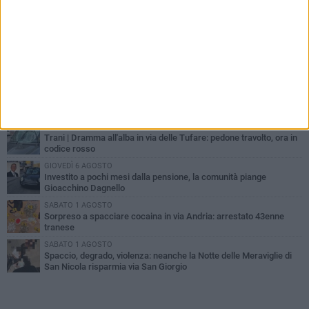
PIÙ LETTI QUESTA SETTIMANA
MERCOLEDÌ 5 AGOSTO
Trani piange G.D., il 64enne investito all'alba in via delle Tufare
non ce l'ha fatta
MERCOLEDÌ 5 AGOSTO
Lite sulla barca nel Porto di Trani, moglie sorprende marito e
scoppia il caos
MERCOLEDÌ 5 AGOSTO
Trani | Dramma all'alba in via delle Tufare: pedone travolto, ora in
codice rosso
GIOVEDÌ 6 AGOSTO
Investito a pochi mesi dalla pensione, la comunità piange
Gioacchino Dagnello
SABATO 1 AGOSTO
Sorpreso a spacciare cocaina in via Andria: arrestato 43enne
tranese
SABATO 1 AGOSTO
Spaccio, degrado, violenza: neanche la Notte delle Meraviglie di
San Nicola risparmia via San Giorgio