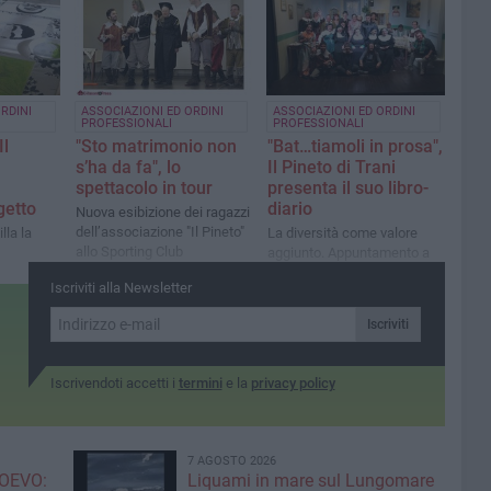
RDINI
ASSOCIAZIONI ED ORDINI
ASSOCIAZIONI ED ORDINI
PROFESSIONALI
PROFESSIONALI
Il
"Sto matrimonio non
"Bat…tiamoli in prosa",
s’ha da fa", lo
Il Pineto di Trani
spettacolo in tour
presenta il suo libro-
getto
diario
Nuova esibizione dei ragazzi
dell’associazione "Il Pineto"
lla la
La diversità come valore
allo Sporting Club
aggiunto. Appuntamento a
venerdì
Iscriviti alla Newsletter
Iscriviti
Iscrivendoti accetti i
termini
e la
privacy policy
7 AGOSTO 2026
OEVO:
Liquami in mare sul Lungomare