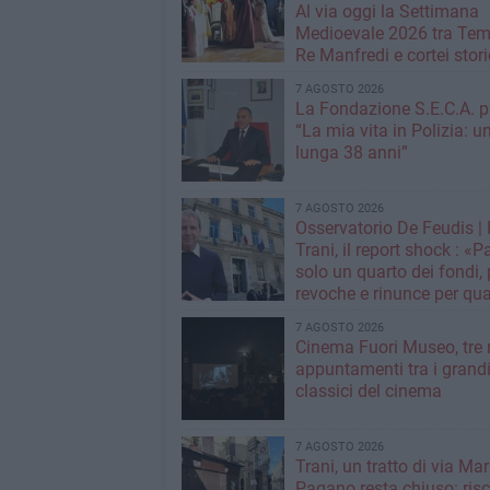
Al via oggi la Settimana
Medioevale 2026 tra Temp
Re Manfredi e cortei stori
7 AGOSTO 2026
La Fondazione S.E.C.A. p
“La mia vita in Polizia: u
lunga 38 anni”
7 AGOSTO 2026
Osservatorio De Feudis 
Trani, il report shock : «
solo un quarto dei fondi,
revoche e rinunce per qua
milioni»
7 AGOSTO 2026
Cinema Fuori Museo, tre 
appuntamenti tra i grand
classici del cinema
7 AGOSTO 2026
Trani, un tratto di via Mar
Pagano resta chiuso: risc