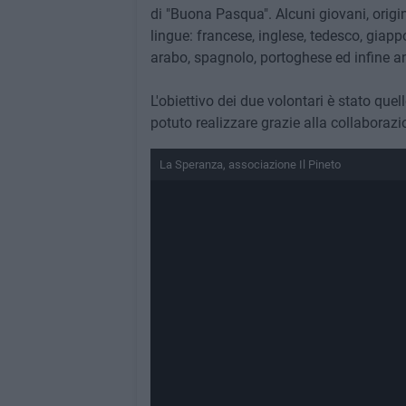
di "Buona Pasqua". Alcuni giovani, originar
lingue: francese, inglese, tedesco, giapp
arabo, spagnolo, portoghese ed infine anc
L'obiettivo dei due volontari è stato quello
potuto realizzare grazie alla collaborazion
La Speranza, associazione Il Pineto