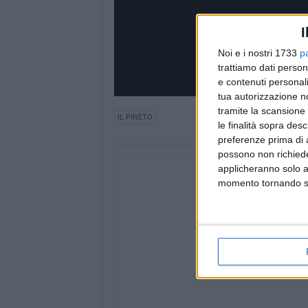
I
Noi e i nostri 1733
p
trattiamo dati person
e contenuti personali
tua autorizzazione no
tramite la scansione 
IL PINETO
le finalità sopra des
preferenze prima di 
possono non richieder
applicheranno solo a
momento tornando su 