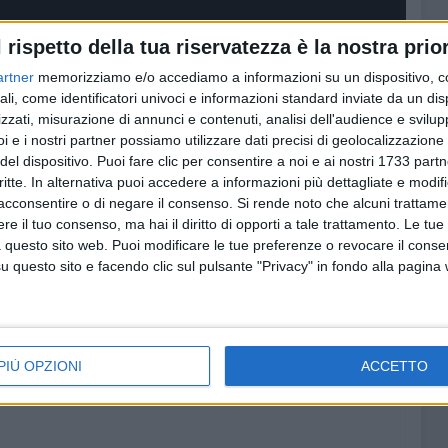
l rispetto della tua riservatezza è la nostra prior
artner
memorizziamo e/o accediamo a informazioni su un dispositivo, c
ali, come identificatori univoci e informazioni standard inviate da un di
zzati, misurazione di annunci e contenuti, analisi dell'audience e svilupp
i e i nostri partner possiamo utilizzare dati precisi di geolocalizzazione 
del dispositivo. Puoi fare clic per consentire a noi e ai nostri 1733 partn
critte. In alternativa puoi accedere a informazioni più dettagliate e modif
acconsentire o di negare il consenso.
Si rende noto che alcuni trattamen
e il tuo consenso, ma hai il diritto di opporti a tale trattamento. Le tue
 questo sito web. Puoi modificare le tue preferenze o revocare il conse
questo sito e facendo clic sul pulsante "Privacy" in fondo alla pagina
PIÙ OPZIONI
ACCETTO