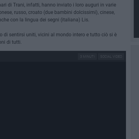
i di Trani, infatti, hanno inviato i loro auguri in varie
onese, russo, croato (due bambini dolcissimi), cinese,
he con la lingua dei segni (italiana) Lis.
 di sentirsi uniti, vicini al mondo intero e tutto ciò si è
i di tutti.
3 MINUTI
SOCIAL VIDEO