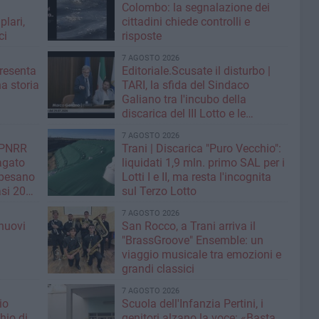
Colombo: la segnalazione dei
lari,
cittadini chiede controlli e
ci
risposte
7 AGOSTO 2026
resenta
Editoriale.Scusate il disturbo |
na storia
TARI, la sfida del Sindaco
Galiano tra l'incubo della
discarica del III Lotto e le
strategie per tagliare la tassa sui
7 AGOSTO 2026
rifiuti
| PNRR
Trani | Discarica "Puro Vecchio":
Pagato
liquidati 1,9 mln. primo SAL per i
 pesano
Lotti I e II, ma resta l'incognita
si 20
sul Terzo Lotto
7 AGOSTO 2026
nuovi
San Rocco, a Trani arriva il
i
"BrassGroove" Ensemble: un
viaggio musicale tra emozioni e
grandi classici
7 AGOSTO 2026
io
Scuola dell'Infanzia Pertini, i
hio di
genitori alzano la voce: «Basta