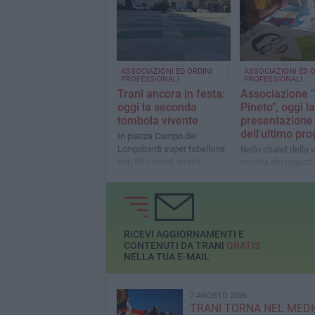
ASSOCIAZIONI ED ORDINI
ASSOCIAZIONI ED O
PROFESSIONALI
PROFESSIONALI
Trani ancora in festa:
Associazione "
oggi la seconda
Pineto", oggi la
tombola vivente
presentazione
dell'ultimo pro
In piazza Campo dei
Longobardi super tabellone
Nello chalet della vi
con 90 numeri umani
mostra dei ragazzi
diversamente abili
RICEVI AGGIORNAMENTI E
CONTENUTI DA TRANI
GRATIS
NELLA TUA E-MAIL
7 AGOSTO 2026
TRANI TORNA NEL MEDI