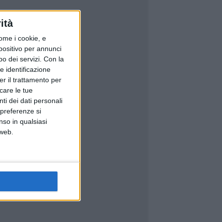
ità
ome i cookie, e
spositivo per annunci
o dei servizi.
Con la
e identificazione
er il trattamento per
icare le tue
ti dei dati personali
 preferenze si
nso in qualsiasi
 web.