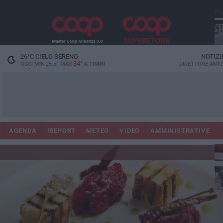
PI
26
°C
CIELO SERENO
NOTIZI
34°
OGGI MIN
25.5°
MAX
A
TRANI
DIRETTORE
ANTO
AGENDA
IREPORT
METEO
VIDEO
AMMINISTRATIVE
Con