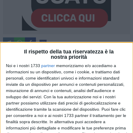
66
Il rispetto della tua riservatezza è la
nostra priorità
Noi e i nostri 1733
partner
memorizziamo e/o accediamo a
Particolare interesse e coinvolgimento ha riscontrato
informazioni su un dispositivo, come i cookie, e trattiamo dati
l'incontro con Ivan Fantini, cuoco "eterodosso e
personali, come identificatori univoci e informazioni standard
dimissionario", agricoltore e scrittore, svoltosi il 16 novembre
inviate da un dispositivo per annunci e contenuti personalizzati,
presso l'Istituto "A. Moro" di Trani.
misurazione di annunci e contenuti, analisi dell'audience e
L'evento rientra nell'ambito del progetto "Ortografia: rassegna
sviluppo dei servizi.
Con la tua autorizzazione noi e i nostri
letteraria del cibo buono", realizzato dal gruppo della
partner possiamo utilizzare dati precisi di geolocalizzazione e
Biblioteca Scolastica, in collaborazione con la Cooperativa
identificazione tramite la scansione del dispositivo. Puoi fare clic
per consentire a noi e ai nostri 1733 partner il trattamento per le
di Comunità Hub Porta Nova.
finalità sopra descritte. In alternativa puoi accedere a
Dopo i saluti iniziali del dirigente scolastico, Ivan ha potuto
informazioni più dettagliate e modificare le tue preferenze prima
parlare di sé attraverso alcune domande poste dai docenti e