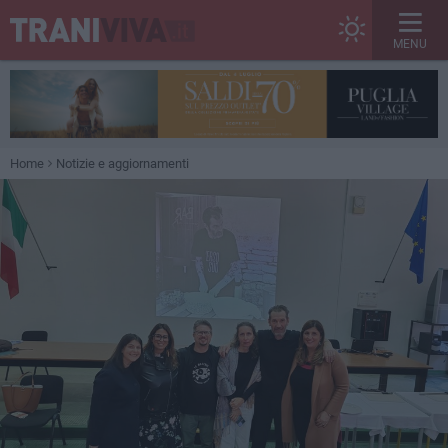
MENU
Home
Notizie e aggiornamenti