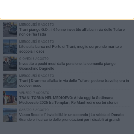
PIÙ LETTI QUESTA SETTIMANA
MERCOLEDÌ 5 AGOSTO
Trani piange G.D., il 64enne investito all'alba in via delle Tufare
non ce l'ha fatta
MERCOLEDÌ 5 AGOSTO
Lite sulla barca nel Porto di Trani, moglie sorprende marito e
scoppia il caos
GIOVEDÌ 6 AGOSTO
Investito a pochi mesi dalla pensione, la comunità piange
Gioacchino Dagnello
MERCOLEDÌ 5 AGOSTO
Trani | Dramma all'alba in via delle Tufare: pedone travolto, ora in
codice rosso
VENERDÌ 7 AGOSTO
TRANI TORNA NEL MEDIOEVO: Al via oggi la Settimana
Medioevale 2026 tra Templari, Re Manfredi e cortei storici
SABATO 8 AGOSTO
Vasco Rossi e l' invisibilità in un secondo | La rabbia di Donato
Grande e il calvario delle prenotazioni per i disabili ai grandi
concerti