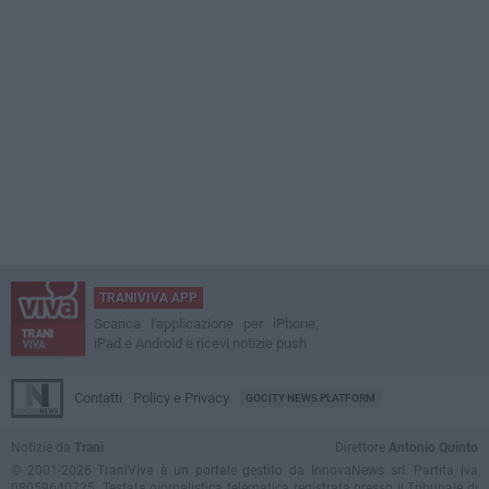
TRANIVIVA APP
Scarica l'applicazione per iPhone,
iPad e Android e ricevi notizie push
Contatti
Policy e Privacy
GOCITY NEWS PLATFORM
Notizie da
Trani
Direttore
Antonio Quinto
© 2001-2026 TraniViva è un portale gestito da InnovaNews srl. Partita iva
08059640725. Testata giornalistica telematica registrata presso il Tribunale di