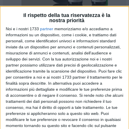
Il rispetto della tua riservatezza è la
nostra priorità
111
Noi e i nostri 1733
partner
memorizziamo e/o accediamo a
informazioni su un dispositivo, come i cookie, e trattiamo dati
personali, come identificatori univoci e informazioni standard
C'è anche lo chef tranese (acquisito) Felice Lo Basso nel
inviate da un dispositivo per annunci e contenuti personalizzati,
programma di cucina "Senti chi mangia", condotto da
misurazione di annunci e contenuti, analisi dell'audience e
Benedetta Parodi. Il cooking show ha preso il via lo scorso
sviluppo dei servizi.
Con la tua autorizzazione noi e i nostri
14 settembre e va in onda tutti giorni da lunedì al venerdì alle
partner possiamo utilizzare dati precisi di geolocalizzazione e
17 su La7.
identificazione tramite la scansione del dispositivo. Puoi fare clic
per consentire a noi e ai nostri 1733 partner il trattamento per le
finalità sopra descritte. In alternativa puoi accedere a
Due chef professionisti, Felix Lo Basso ed Eugenio Boer, e
informazioni più dettagliate e modificare le tue preferenze prima
due sfidanti volenterosi ma negati in cucina, dovranno
di acconsentire o di negare il consenso.
Si rende noto che alcuni
preparare un piatto gourmet da presentare al giudice Andrea
trattamenti dei dati personali possono non richiedere il tuo
Grignaffini, critico dell'Espresso e palato esigente e curioso,
consenso, ma hai il diritto di opporti a tale trattamento. Le tue
che decreterà il vincitore della puntata. Gli chef guideranno
preferenze si applicheranno solo a questo sito web. Puoi
nella preparazione i due sfidanti tramite l'uso di un
modificare le tue preferenze o revocare il consenso in qualsiasi
momento tornando su questo sito e facendo clic sul pulsante
auricolare e attraverso un monitor senza poter intervenire al