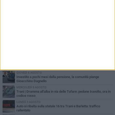
PIÙ LETTI QUESTA SETTIMANA
MERCOLEDÌ 5 AGOSTO
Trani piange G.D., il 64enne investito all'alba in via delle Tufare
non ce l'ha fatta
MERCOLEDÌ 5 AGOSTO
Lite sulla barca nel Porto di Trani, moglie sorprende marito e
scoppia il caos
GIOVEDÌ 6 AGOSTO
Investito a pochi mesi dalla pensione, la comunità piange
Gioacchino Dagnello
MERCOLEDÌ 5 AGOSTO
Trani | Dramma all'alba in via delle Tufare: pedone travolto, ora in
codice rosso
LUNEDÌ 3 AGOSTO
Auto si ribalta sulla statale 16 tra Trani e Barletta: traffico
rallentato