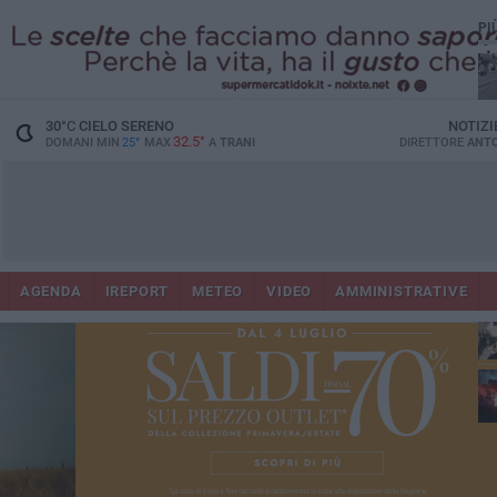
PI
30
°C
CIELO SERENO
NOTIZI
32.5°
DOMANI MIN
25°
MAX
A
TRANI
DIRETTORE
ANTO
AGENDA
IREPORT
METEO
VIDEO
AMMINISTRATIVE
ris