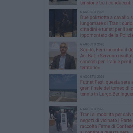
tensione tra i conducenti
6 AGOSTO 2026
Due poliziotte a cavallo s
lungomare di Trani: curios
cittadini e turisti per il se
ippomontato della Polizia
Stato
6 AGOSTO 2026
Sanità, Ferri incontra il d
Asl Bat: «Servono risultat
concreti per Trani e per il
territorio»
6 AGOSTO 2026
Futnet Fest, questa sera a
gran finale del torneo di c
tennis in Largo Berlingue
6 AGOSTO 2026
Trani si mobilita per salva
negozi di vicinato | Parte
raccolta Firme di Confese
si continua questa sera