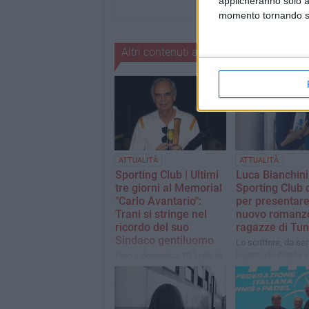
applicheranno solo a
momento tornando su 
Altri contenuti a tema
ATTUALITÀ
ATTUALITÀ
Sporting Club | Ultimi
Luca Bianchini
tre giorni al Memorial
Sporting Club d
"Carlo Avantario":
per presentare
Trani si stringe nel
nuovo romanz
ricordo del suo
ragazze di Tuni
Sindaco gentiluomo
Lo scrittore, da s
legato alla Puglia e
Fino a domenica 19 luglio le
di Trani, incontrerà
fasi finali del torneo di
gli ospiti in una se
tennis per un tributo
ingresso gratuito, 
all'uomo che ha guidato la
alla letteratura
città con sobrietà, dedizione