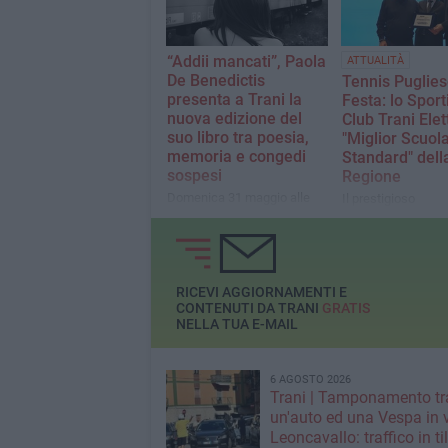
e profondo spessore umano
“Addii mancati”, Paola
ATTUALITÀ
De Benedictis
Tennis Puglies
presenta a Trani la
Festa: lo Sport
nuova edizione del
Club Trani Elet
suo libro tra poesia,
"Miglior Scuol
memoria e congedi
Standard" dell
sospesi
Regione
Domenica 31 maggio alle
Il prestigioso
18.30 allo Sporting Club
riconoscimento è 
l’incontro con la scrittrice
consegnato dalla FI
tranese: dialogherà con
Presidente Amorus
Milly Corallo. Saluti del
premio al lavoro e a
presidente Nicola Amoruso
passione, ma non 
RICEVI AGGIORNAMENTI E
fermiamo qui"
CONTENUTI DA TRANI
GRATIS
NELLA TUA E-MAIL
6 AGOSTO 2026
Trani | Tamponamento tr
un'auto ed una Vespa in 
Leoncavallo: traffico in til