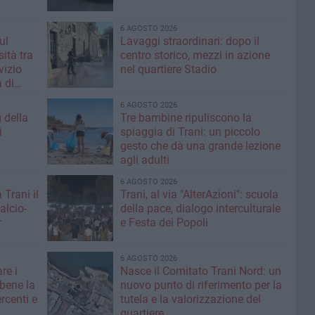
6 AGOSTO 2026
ul
Lavaggi straordinari: dopo il
ità tra
centro storico, mezzi in azione
rvizio
nel quartiere Stadio
 di
6 AGOSTO 2026
g della
Tre bambine ripuliscono la
i
spiaggia di Trani: un piccolo
gesto che dà una grande lezione
agli adulti
6 AGOSTO 2026
 Trani il
Trani, al via "AlterAzioni": scuola
alcio-
della pace, dialogo interculturale
r
e Festa dei Popoli
6 AGOSTO 2026
re i
Nasce il Comitato Trani Nord: un
 bene la
nuovo punto di riferimento per la
rcenti e
tutela e la valorizzazione del
quartiere