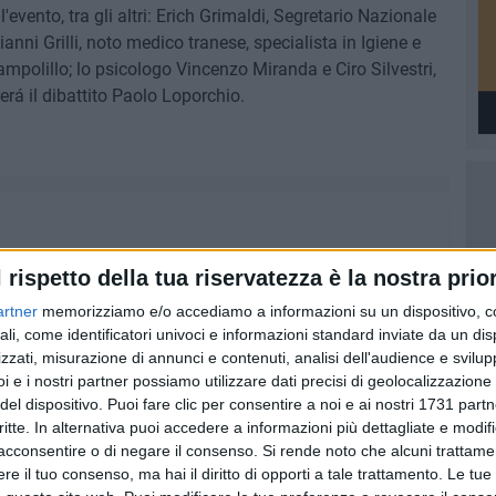
evento, tra gli altri: Erich Grimaldi, Segretario Nazionale
ni Grilli, noto medico tranese, specialista in Igiene e
ampolillo; lo psicologo Vincenzo Miranda e Ciro Silvestri,
erá il dibattito Paolo Loporchio.
l rispetto della tua riservatezza è la nostra prior
artner
memorizziamo e/o accediamo a informazioni su un dispositivo, c
ali, come identificatori univoci e informazioni standard inviate da un di
zzati, misurazione di annunci e contenuti, analisi dell'audience e svilupp
i e i nostri partner possiamo utilizzare dati precisi di geolocalizzazione 
del dispositivo. Puoi fare clic per consentire a noi e ai nostri 1731 partn
critte. In alternativa puoi accedere a informazioni più dettagliate e modif
acconsentire o di negare il consenso.
Si rende noto che alcuni trattamen
e il tuo consenso, ma hai il diritto di opporti a tale trattamento. Le tue