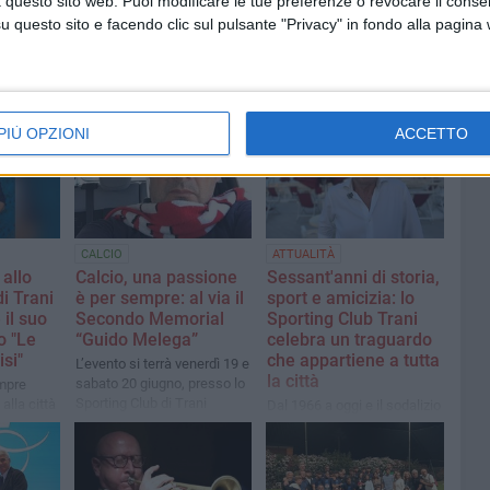
 questo sito web. Puoi modificare le tue preferenze o revocare il conse
questo sito e facendo clic sul pulsante "Privacy" in fondo alla pagina
PIÙ OPZIONI
ACCETTO
CALCIO
ATTUALITÀ
 allo
Calcio, una passione
Sessant'anni di storia,
i Trani
è per sempre: al via il
sport e amicizia: lo
 il suo
Secondo Memorial
Sporting Club Trani
o "Le
“Guido Melega”
celebra un traguardo
si"
che appartiene a tutta
L’evento si terrà venerdì 19 e
la città
sabato 20 giugno, presso lo
empre
Sporting Club di Trani
 alla città
Dal 1966 a oggi e il sodalizio
 i soci e
festeggia con una stagione
rata, ad
ricca di eventi aperti alla
dedicata
comunità. Il presidente
Nicola Amoruso: "Un