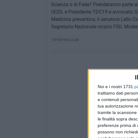
Scienza o di Fede? Prenderanno parte all'
UCDL e Presidente TDC19 e avvocato; Gian
Medicina preventiva; il senatore Lello Ci
Segretario Nazionale vicario FISI. Moder
SPORTING CLUB
I
Noi e i nostri 1731
p
trattiamo dati person
e contenuti personali
tua autorizzazione no
tramite la scansione 
le finalità sopra des
preferenze prima di 
possono non richieder