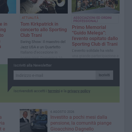
patrimonio di valori da
custodire e proiettare nel
futuro"
ATTUALITÀ
ASSOCIAZIONI ED ORDINI
PROFESSIONALI
e in
Tom Kirkpatrick in
Primo Memorial
ing
concerto allo Sporting
“Guido Melega”:
to
Club Trani
l’evento ospitato dallo
a
Swing Show: Il maestro del
Sporting Club di Trani
a
Jazz USA e un Quartetto
L’evento solidale ha visto
Italiano d’eccezione in
una grande partecipazione e
scena oggi, Domenica 16
il ricavato è stato donato
Novembre.
stato
Iscriviti alla Newsletter
all’Unicef BAT
TP. Il
o: "Un
Iscriviti
lla
ci
Iscrivendoti accetti i
termini
e la
privacy policy
6 AGOSTO 2026
a
Investito a pochi mesi dalla
via
pensione, la comunità piange
t e
Gioacchino Dagnello