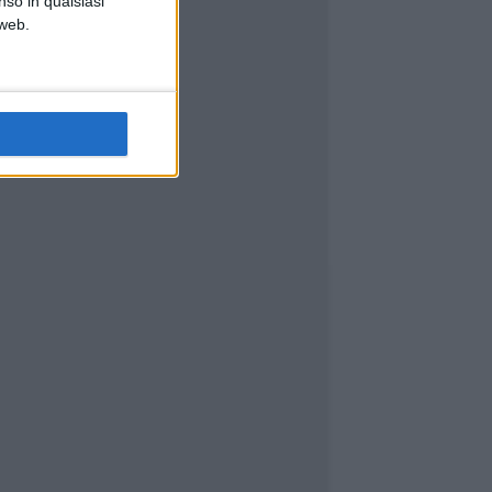
nso in qualsiasi
 web.