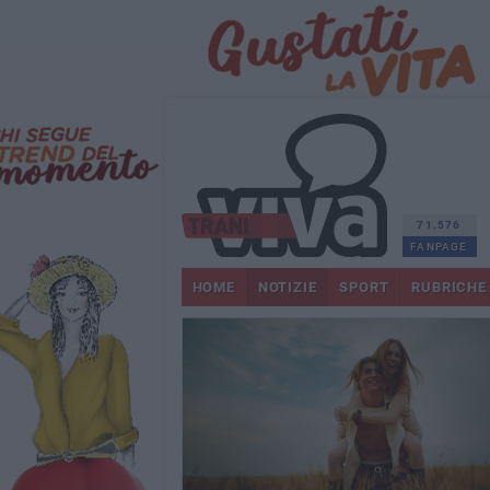
71.576
FANPAGE
HOME
NOTIZIE
SPORT
RUBRICHE