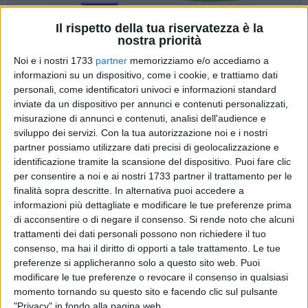
Il rispetto della tua riservatezza è la
nostra priorità
Noi e i nostri 1733
partner
memorizziamo e/o accediamo a
informazioni su un dispositivo, come i cookie, e trattiamo dati
personali, come identificatori univoci e informazioni standard
inviate da un dispositivo per annunci e contenuti personalizzati,
misurazione di annunci e contenuti, analisi dell'audience e
sviluppo dei servizi.
Con la tua autorizzazione noi e i nostri
Giovedì 5 marzo, assemblea pubblica del Coordinamento
partner possiamo utilizzare dati precisi di geolocalizzazione e
Pace e Disarmo Nord Barese. Ore 18.30 presso HUB Porta
identificazione tramite la scansione del dispositivo. Puoi fare clic
Nova
per consentire a noi e ai nostri 1733 partner il trattamento per le
Nel tempo delle nuove monarchie, delle guerre globali che
finalità sopra descritte. In alternativa puoi accedere a
avanzano con l'arroganza del potere, il nostro compito è
informazioni più dettagliate e modificare le tue preferenze prima
chiaro: smascherare i meccanismi dell'imperialismo e del
di acconsentire o di negare il consenso.
Si rende noto che alcuni
colonialismo, opporci all'autoritarismo e alla repressione,
trattamenti dei dati personali possono non richiedere il tuo
consenso, ma hai il diritto di opporti a tale trattamento. Le tue
rivendicare il diritto dei popoli all'autodeterminazione.
preferenze si applicheranno solo a questo sito web. Puoi
Siamo qui per intrecciare le lotte, per riconoscere il filo che
modificare le tue preferenze o revocare il consenso in qualsiasi
lega la militarizzazione delle scuole, l'embargo su Cuba, la
momento tornando su questo sito e facendo clic sul pulsante
negazione dello Stato di Palestina, l'aggressione all'Iran, il
"Privacy" in fondo alla pagina web.