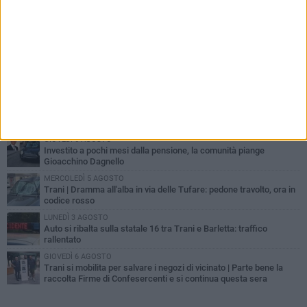
PIÙ LETTI QUESTA SETTIMANA
MERCOLEDÌ 5 AGOSTO
Trani piange G.D., il 64enne investito all'alba in via delle Tufare
non ce l'ha fatta
MERCOLEDÌ 5 AGOSTO
Lite sulla barca nel Porto di Trani, moglie sorprende marito e
scoppia il caos
GIOVEDÌ 6 AGOSTO
Investito a pochi mesi dalla pensione, la comunità piange
Gioacchino Dagnello
MERCOLEDÌ 5 AGOSTO
Trani | Dramma all'alba in via delle Tufare: pedone travolto, ora in
codice rosso
LUNEDÌ 3 AGOSTO
Auto si ribalta sulla statale 16 tra Trani e Barletta: traffico
rallentato
GIOVEDÌ 6 AGOSTO
Trani si mobilita per salvare i negozi di vicinato | Parte bene la
raccolta Firme di Confesercenti e si continua questa sera