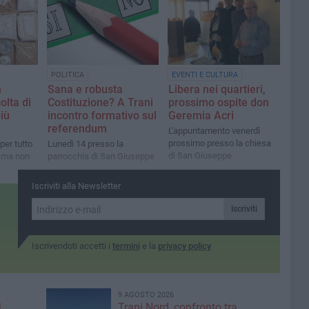
POLITICA
EVENTI E CULTURA
n
Sana e robusta
Libera nei quartieri,
olta di
Costituzione? A Trani
prossimo ospite don
più
incontro formativo sul
Geremia Acri
referendum
L'appuntamento venerdì
prossimo presso la chiesa
 per tutto
Lunedì 14 presso la
di San Giuseppe
o, ma non
parrocchia di San Giuseppe
Iscriviti alla Newsletter
Iscriviti
Iscrivendoti accetti i
termini
e la
privacy policy
9 AGOSTO 2026
|
Trani Nord, confronto tra