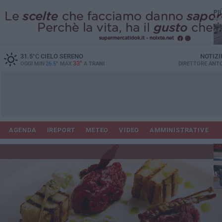
PI
31.5
°C
CIELO SERENO
NOTIZI
33°
OGGI MIN
26.5°
MAX
A
TRANI
DIRETTORE
ANTO
AGENDA
IREPORT
METEO
VIDEO
AMMINISTRATIVE
Con