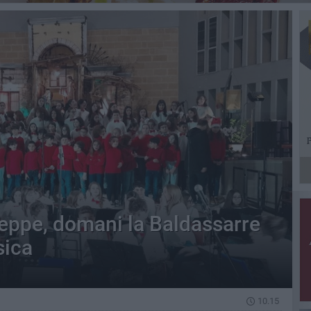
eppe, domani la Baldassarre
sica
10.15