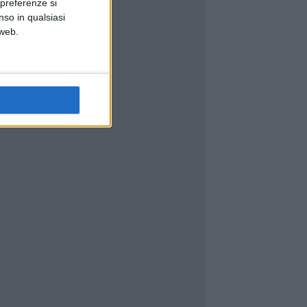
 preferenze si
nso in qualsiasi
 web.