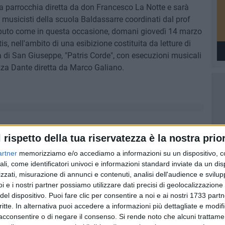
lla parrocchia diretta da don Francesco La Notte e sarà
musicisti della scuola Baldassarre coordinati dal prof
ributo come in questa occasione, domani giovedì 14 marzo
is, nell'ambito di una esibizione costituita da letture di
ra di San Giuseppe, "Patris Corde", con esecuzioni musicali
azza Dante diretta da Marco Galiano.
l rispetto della tua riservatezza è la nostra prior
artner
memorizziamo e/o accediamo a informazioni su un dispositivo, c
ali, come identificatori univoci e informazioni standard inviate da un di
zzati, misurazione di annunci e contenuti, analisi dell'audience e svilupp
i e i nostri partner possiamo utilizzare dati precisi di geolocalizzazione 
del dispositivo. Puoi fare clic per consentire a noi e ai nostri 1733 partn
critte. In alternativa puoi accedere a informazioni più dettagliate e modif
acconsentire o di negare il consenso.
Si rende noto che alcuni trattamen