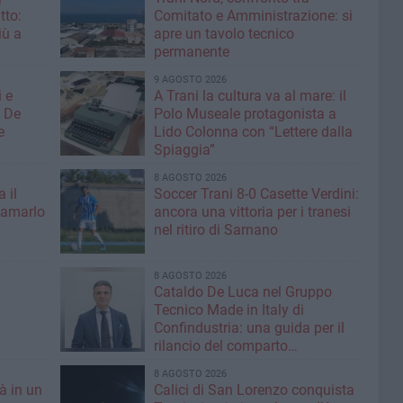
tto:
Comitato e Amministrazione: si
iù a
apre un tavolo tecnico
permanente
9 AGOSTO 2026
 e
A Trani la cultura va al mare: il
: De
Polo Museale protagonista a
e
Lido Colonna con “Lettere dalla
Spiaggia”
8 AGOSTO 2026
 il
Soccer Trani 8-0 Casette Verdini:
iamarlo
ancora una vittoria per i tranesi
nel ritiro di Sarnano
8 AGOSTO 2026
Cataldo De Luca nel Gruppo
Tecnico Made in Italy di
Confindustria: una guida per il
rilancio del comparto
calzaturiero e della moda
8 AGOSTO 2026
tà in un
Calici di San Lorenzo conquista