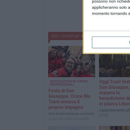
possono non richieder
applicheranno solo a
momento tornando su 
Altri contenuti a tema
Oggi Trani fes
ASSOCIAZIONI ED ORDINI
PROFESSIONALI
San Giuseppe,
Festa di San
stasera la
Giuseppe, Croce Blu
benedizione d
Trani rinnova il
in piazza Liber
proprio impegno
L'appuntamento all
Una testimonianza concreta
20:00
a servizio della comunità