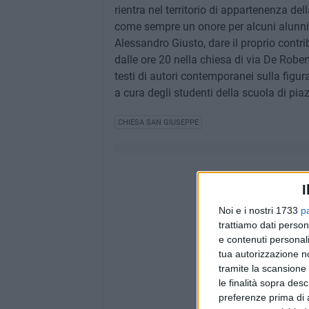
rientra nel territorio di appartenenza de
come sempre un onore per alcuni alunni 
Alessandro Giusto, dare il proprio cont
dalle ore 20 nella chiesa di via De Robert
testi di autori contemporanei sulla figu
a cura degli studenti della scuola di pi
CHIESA SAN GIUSEPPE
I
Noi e i nostri 1733
p
trattiamo dati person
e contenuti personali
tua autorizzazione no
tramite la scansione 
le finalità sopra des
preferenze prima di 