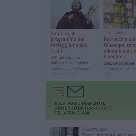
San Ciro, il
SOLIDARIETÀ
programma dei
Parrocchia sa
festeggiamenti a
Giuseppe, racc
Trani
alimenti per i 
bisognosi
Il 31 anniversario
dell'elezione e nomina
L'iniziativa solidale
episcopale di Monsignor
il periodo natalizi
Lorenzo Leuzzi
solo
RICEVI AGGIORNAMENTI E
CONTENUTI DA TRANI
GRATIS
NELLA TUA E-MAIL
9 AGOSTO 2026
Trani. Istruzioni per l'uso 