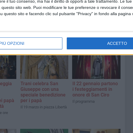
e il tuo consenso, ma hai il diritto di opporti a tale trattamento. Le tue
 questo sito web. Puoi modificare le tue preferenze o revocare il conse
questo sito e facendo clic sul pulsante "Privacy" in fondo alla pagina
PIÙ OPZIONI
ACCETTO
teggia
Trani celebra San
Il 22 gennaio partono
Giuseppe con una
i festeggiamenti in
speciale benedizione
onore di San Ciro
ei papà
per i papà
Il programma
tà
Il 19 marzo in piazza Libertà
e ore