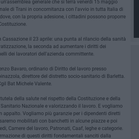
n un'assemblea generale che si terrà venerdì 15 maggio
ale di Trani in concomitanza con l'avvio in tutta Italia di
e, con la propria adesione, i cittadini possono proporre
Costituzione.
Cassazione il 23 aprile: una punta al rilancio della sanità
tizzazione, la seconda ad aumentare i diritti dei
uelli dei lavoratori dell'azienda committente.
enzo Bavaro, ordinario di Diritto del lavoro presso
inazzola, direttore del distretto socio-sanitario di Barletta.
 Cgil Bat Michele Valente.
 tutela della salute nel rispetto della Costituzione e della
Sanitario Nazionale e valorizzando il lavoro. E vogliamo
i in appalto. Vogliamo più garanzie per i dipendenti diretti
saremo mobilitati con banchetti in alcune piazze e poi
sedi, Camere del lavoro, Patronati, Caaf, leghe e categorie.
mazione di questi diritti fondamentali sanciti dalla