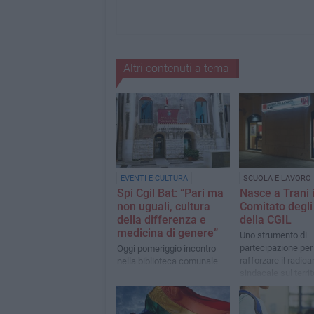
Altri contenuti a tema
EVENTI E CULTURA
SCUOLA E LAVORO
Spi Cgil Bat: “Pari ma
Nasce a Trani i
non uguali, cultura
Comitato degli i
della differenza e
della CGIL
medicina di genere”
Uno strumento di
partecipazione per
Oggi pomeriggio incontro
rafforzare il radic
nella biblioteca comunale
sindacale sul territ
luoghi di lavoro