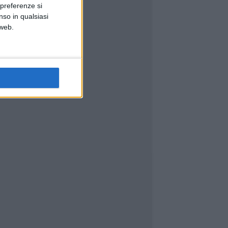
 preferenze si
nso in qualsiasi
 web.