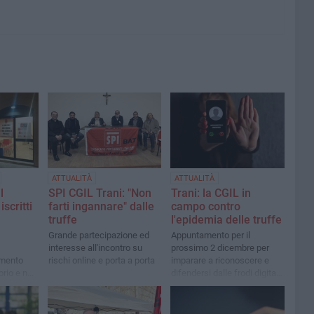
ATTUALITÀ
ATTUALITÀ
l
SPI CGIL Trani: "Non
Trani: la CGIL in
scritti
farti ingannare" dalle
campo contro
truffe
l'epidemia delle truffe
Grande partecipazione ed
Appuntamento per il
interesse all'incontro su
prossimo 2 dicembre per
amento
rischi online e porta a porta
imparare a riconoscere e
orio e nei
difendersi dalle frodi digitali
e "fisiche"