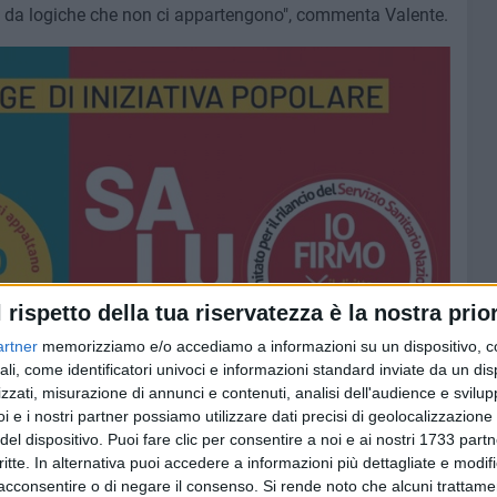
o da logiche che non ci appartengono", commenta Valente.
l rispetto della tua riservatezza è la nostra prior
artner
memorizziamo e/o accediamo a informazioni su un dispositivo, c
ali, come identificatori univoci e informazioni standard inviate da un di
zzati, misurazione di annunci e contenuti, analisi dell'audience e svilupp
i e i nostri partner possiamo utilizzare dati precisi di geolocalizzazione 
del dispositivo. Puoi fare clic per consentire a noi e ai nostri 1733 partn
critte. In alternativa puoi accedere a informazioni più dettagliate e modif
acconsentire o di negare il consenso.
Si rende noto che alcuni trattamen