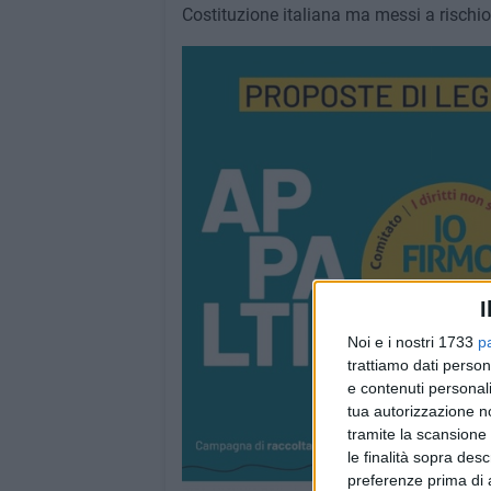
Costituzione italiana ma messi a rischi
I
Noi e i nostri 1733
p
trattiamo dati person
e contenuti personali
tua autorizzazione no
tramite la scansione 
le finalità sopra des
preferenze prima di 