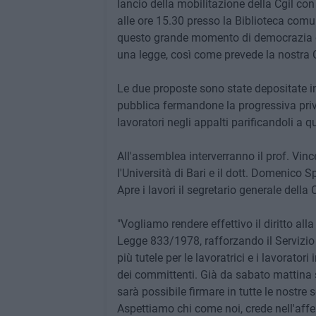
lancio della mobilitazione della Cgil co
alle ore 15.30 presso la Biblioteca comun
questo grande momento di democrazia dov
una legge, così come prevede la nostra 
Le due proposte sono state depositate in 
pubblica fermandone la progressiva priva
lavoratori negli appalti parificandoli a q
All'assemblea interverranno il prof. Vinc
l'Università di Bari e il dott. Domenico Sp
Apre i lavori il segretario generale della
"Vogliamo rendere effettivo il diritto alla
Legge 833/1978, rafforzando il Servizio 
più tutele per le lavoratrici e i lavorator
dei committenti. Già da sabato mattina 
sarà possibile firmare in tutte le nostre 
Aspettiamo chi come noi, crede nell'affer