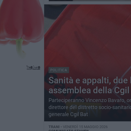
POLITICA
Sanità e appalti, due 
assemblea della Cgil 
Parteciperanno Vincenzo Bavaro, ord
direttore del distretto socio-sanitar
generale Cgil Bat
TRANI -
VENERDÌ 15 MAGGIO 2026