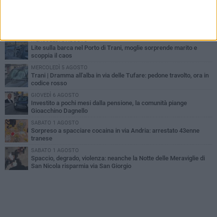
MERCOLEDÌ 5 AGOSTO
Trani piange G.D., il 64enne investito all'alba in via delle Tufare
non ce l'ha fatta
MERCOLEDÌ 5 AGOSTO
Lite sulla barca nel Porto di Trani, moglie sorprende marito e
scoppia il caos
MERCOLEDÌ 5 AGOSTO
Trani | Dramma all'alba in via delle Tufare: pedone travolto, ora in
codice rosso
GIOVEDÌ 6 AGOSTO
Investito a pochi mesi dalla pensione, la comunità piange
Gioacchino Dagnello
SABATO 1 AGOSTO
Sorpreso a spacciare cocaina in via Andria: arrestato 43enne
tranese
SABATO 1 AGOSTO
Spaccio, degrado, violenza: neanche la Notte delle Meraviglie di
San Nicola risparmia via San Giorgio