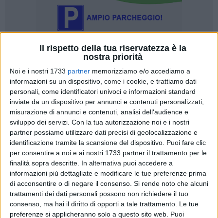
Il rispetto della tua riservatezza è la
nostra priorità
36
Noi e i nostri 1733
partner
memorizziamo e/o accediamo a
informazioni su un dispositivo, come i cookie, e trattiamo dati
personali, come identificatori univoci e informazioni standard
In merito alla nota a firma dell'ex consigliera comunale Anna
inviate da un dispositivo per annunci e contenuti personalizzati,
Maria Barresi pubblicata ieri su Traniviva (
leggi qui
),
misurazione di annunci e contenuti, analisi dell'audience e
riportiamo qui di seguito la replica integrale dell'avvocato
sviluppo dei servizi.
Con la tua autorizzazione noi e i nostri
partner possiamo utilizzare dati precisi di geolocalizzazione e
Isabella Tritta, legale di Antonio Modugno ed Edoardo
identificazione tramite la scansione del dispositivo. Puoi fare clic
Savoiardo che specifica meglio la posizione dei suoi
per consentire a noi e ai nostri 1733 partner il trattamento per le
assistiti.
finalità sopra descritte. In alternativa puoi accedere a
informazioni più dettagliate e modificare le tue preferenze prima
di acconsentire o di negare il consenso.
Si rende noto che alcuni
«Gentile Direttore, con riferimento alla notizia apparsa sul
trattamenti dei dati personali possono non richiedere il tuo
giornale online traniviva, di cui Lei è responsabile, dal titolo
consenso, ma hai il diritto di opporti a tale trattamento. Le tue
"Sistema Trani 2: Barresi un altro passo verso la verità è
preferenze si applicheranno solo a questo sito web. Puoi