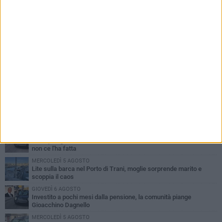
PIÙ LETTI QUESTA SETTIMANA
MERCOLEDÌ 5 AGOSTO
Trani piange G.D., il 64enne investito all'alba in via delle Tufare
non ce l'ha fatta
MERCOLEDÌ 5 AGOSTO
Lite sulla barca nel Porto di Trani, moglie sorprende marito e
scoppia il caos
GIOVEDÌ 6 AGOSTO
Investito a pochi mesi dalla pensione, la comunità piange
Gioacchino Dagnello
MERCOLEDÌ 5 AGOSTO