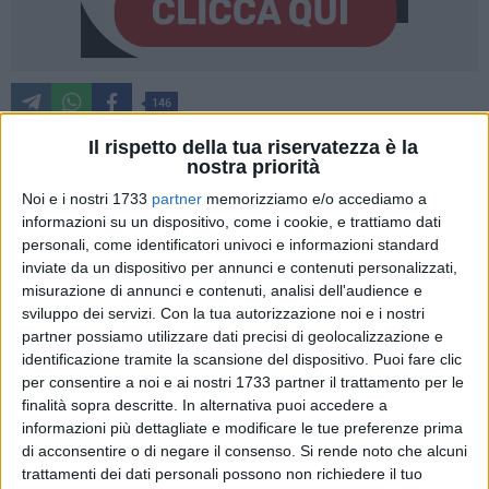
146
Il rispetto della tua riservatezza è la
nostra priorità
L'emergenza sanitaria legata al Coronavirus ha fatto scattare
Noi e i nostri 1733
partner
memorizziamo e/o accediamo a
una vera e propria gara di solidarietà tra associazioni,
informazioni su un dispositivo, come i cookie, e trattiamo dati
imprenditori, enti privati. Non si contano le tante iniziative e
personali, come identificatori univoci e informazioni standard
donazioni rivolte a chi in queste ore è sul campo in prima
inviate da un dispositivo per annunci e contenuti personalizzati,
misurazione di annunci e contenuti, analisi dell'audience e
linea per contrastare la diffusione dei contagi. Così la nota
sviluppo dei servizi.
Con la tua autorizzazione noi e i nostri
azienda di confetti Mucci ha deciso di fare una donazione
partner possiamo utilizzare dati precisi di geolocalizzazione e
degli inimitabili tenerelli tricolore agli agenti della Polizia
identificazione tramite la scansione del dispositivo. Puoi fare clic
locale impegnati nelle attività di presidio ai varchi di
per consentire a noi e ai nostri 1733 partner il trattamento per le
filtraggio.
finalità sopra descritte. In alternativa puoi accedere a
informazioni più dettagliate e modificare le tue preferenze prima
Ma non solo. Capece Minutolo dell'azienda vinicola
di acconsentire o di negare il consenso.
Si rende noto che alcuni
trattamenti dei dati personali possono non richiedere il tuo
Schinosa ha invece inviato un messaggio di ringraziamento