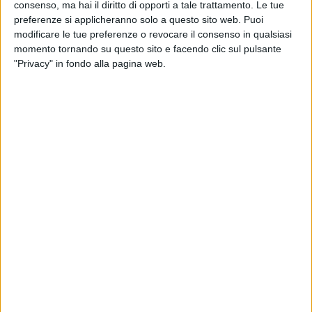
consenso, ma hai il diritto di opporti a tale trattamento. Le tue
speciale, insieme al carico di 10000 bottiglie tra Moscato
preferenze si applicheranno solo a questo sito web. Puoi
secco "Garbino", Aglianico e Laghiglione rosso di Puglia ad
modificare le tue preferenze o revocare il consenso in qualsiasi
un cliente storico di Shangai. Il tutto accompagnato da uno
momento tornando su questo sito e facendo clic sul pulsante
striscione fatto preparare dai bambini. Con questo gesto
"Privacy" in fondo alla pagina web.
simbolico l'azienda tranese intende ringraziare più in
generale l'intera Cina, paese che in questo periodo di
emergenza ha rinnovato più di altri la propria vicinanza
all'Italia con l'invio di mascherine e personale medico.