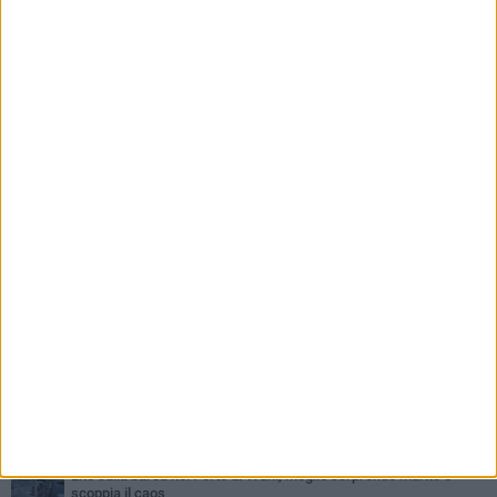
settore»
PIÙ LETTI QUESTA SETTIMANA
MERCOLEDÌ 5 AGOSTO
Trani piange G.D., il 64enne investito all'alba in via delle Tufare
non ce l'ha fatta
MERCOLEDÌ 5 AGOSTO
Lite sulla barca nel Porto di Trani, moglie sorprende marito e
scoppia il caos