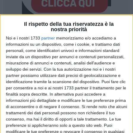
Il rispetto della tua riservatezza è la
18
nostra priorità
Noi e i nostri 1733
partner
memorizziamo e/o accediamo a
informazioni su un dispositivo, come i cookie, e trattiamo dati
personali, come identificatori univoci e informazioni standard
«I capigruppo della maggioranza, a riprova del corretto
inviate da un dispositivo per annunci e contenuti personalizzati,
operato dei consiglieri comunali della maggioranza e del
misurazione di annunci e contenuti, analisi dell'audience e
Sindaco nel corso dei lavori del Consiglio Comunale del 27
sviluppo dei servizi.
Con la tua autorizzazione noi e i nostri
giugno u.s., comunicano quanto segue.
partner possiamo utilizzare dati precisi di geolocalizzazione e
identificazione tramite la scansione del dispositivo. Puoi fare clic
La Regione Puglia - Servizio Demanio Costiero e Portuale - in
per consentire a noi e ai nostri 1733 partner il trattamento per le
data 3 luglio 2024, in riscontro a una richiesta di
finalità sopra descritte. In alternativa puoi accedere a
informazioni più dettagliate e modificare le tue preferenze prima
subingresso nella concessione della Darsena Comunale
di acconsentire o di negare il consenso.
Si rende noto che alcuni
avanzata dall'AD di Amet, avv. Angelo Nigretti, ha
trattamenti dei dati personali possono non richiedere il tuo
comunicato quanto segue: "… sicché il Comune dovrà
consenso, ma hai il diritto di opporti a tale trattamento. Le tue
necessariamente attivare le procedure di evidenza pubblica
preferenze si applicheranno solo a questo sito web. Puoi
per il rilascio dei nuovi titoli. In tale contesto, a fronte di una
modificare le tue preferenze o revocare il consenso in qualsiasi