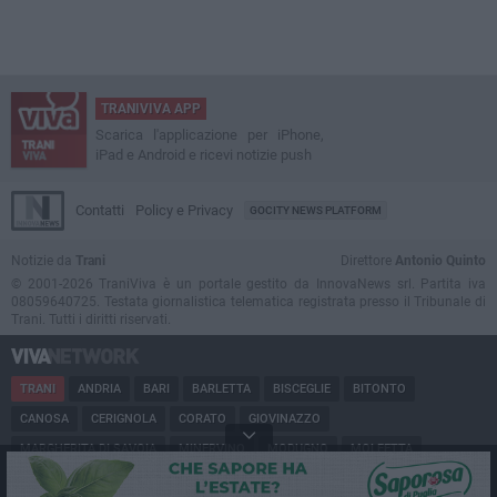
TRANIVIVA APP
Scarica l'applicazione per iPhone,
iPad e Android e ricevi notizie push
Contatti
Policy e Privacy
GOCITY NEWS PLATFORM
Notizie da
Trani
Direttore
Antonio Quinto
© 2001-2026 TraniViva è un portale gestito da InnovaNews srl. Partita iva
08059640725. Testata giornalistica telematica registrata presso il Tribunale di
Trani. Tutti i diritti riservati.
TRANI
ANDRIA
BARI
BARLETTA
BISCEGLIE
BITONTO
CANOSA
CERIGNOLA
CORATO
GIOVINAZZO
MARGHERITA DI SAVOIA
MINERVINO
MODUGNO
MOLFETTA
PUGLIA
RUVO
SAN FERDINANDO
SPINAZZOLA
TERLIZZI