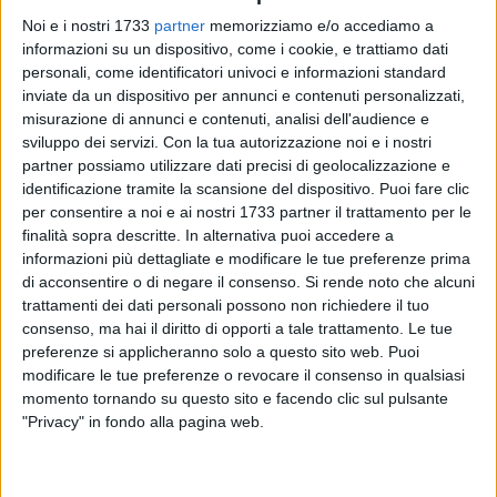
Noi e i nostri 1733
partner
memorizziamo e/o accediamo a
informazioni su un dispositivo, come i cookie, e trattiamo dati
personali, come identificatori univoci e informazioni standard
152
A cura di
inviate da un dispositivo per annunci e contenuti personalizzati,
ALESSANDRA VACCA
misurazione di annunci e contenuti, analisi dell'audience e
sviluppo dei servizi.
Con la tua autorizzazione noi e i nostri
partner possiamo utilizzare dati precisi di geolocalizzazione e
Un uomo di 70 anni, di Trani, è deceduto nei giorni scorsi a
identificazione tramite la scansione del dispositivo. Puoi fare clic
per consentire a noi e ai nostri 1733 partner il trattamento per le
causa di un infarto mentre si trovava in vacanza a bordo di
finalità sopra descritte. In alternativa puoi accedere a
una nave da crociera diretta in Islanda. Il malore è
informazioni più dettagliate e modificare le tue preferenze prima
sopraggiunto poco prima dell'attracco nel porto islandese.
di acconsentire o di negare il consenso.
Si rende noto che alcuni
trattamenti dei dati personali possono non richiedere il tuo
Nonostante i tempestivi tentativi di soccorso da parte del
consenso, ma hai il diritto di opporti a tale trattamento. Le tue
personale medico di bordo, per l'uomo non c'è stato nulla da
preferenze si applicheranno solo a questo sito web. Puoi
fare. La salma sarà trasportata a Bari, dove verrà presa in
modificare le tue preferenze o revocare il consenso in qualsiasi
momento tornando su questo sito e facendo clic sul pulsante
carico dalle pompe funebri per l'organizzazione delle
"Privacy" in fondo alla pagina web.
esequie.
Le autorità competenti stanno collaborando con la