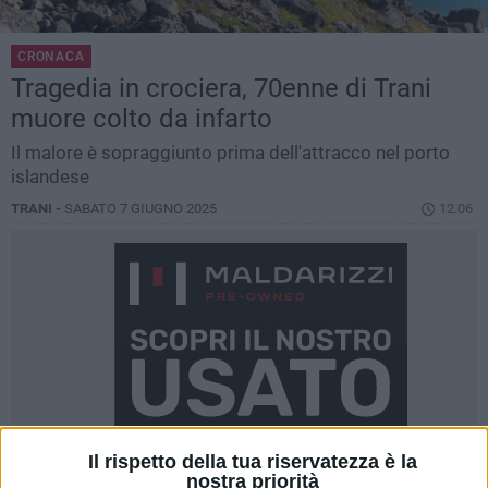
CRONACA
Tragedia in crociera, 70enne di Trani
muore colto da infarto
Il malore è sopraggiunto prima dell'attracco nel porto
islandese
TRANI -
SABATO 7 GIUGNO 2025
12.06
Il rispetto della tua riservatezza è la
nostra priorità