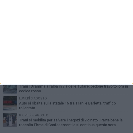
PIÙ LETTI QUESTA SETTIMANA
MERCOLEDÌ 5 AGOSTO
Trani piange G.D., il 64enne investito all'alba in via delle Tufare
non ce l'ha fatta
MERCOLEDÌ 5 AGOSTO
Lite sulla barca nel Porto di Trani, moglie sorprende marito e
scoppia il caos
GIOVEDÌ 6 AGOSTO
Investito a pochi mesi dalla pensione, la comunità piange
Gioacchino Dagnello
MERCOLEDÌ 5 AGOSTO
Trani | Dramma all'alba in via delle Tufare: pedone travolto, ora in
codice rosso
LUNEDÌ 3 AGOSTO
Auto si ribalta sulla statale 16 tra Trani e Barletta: traffico
rallentato
GIOVEDÌ 6 AGOSTO
Trani si mobilita per salvare i negozi di vicinato | Parte bene la
raccolta Firme di Confesercenti e si continua questa sera