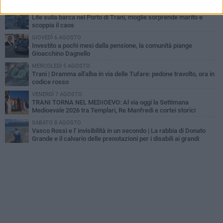
MERCOLEDÌ 5 AGOSTO
Lite sulla barca nel Porto di Trani, moglie sorprende marito e
scoppia il caos
GIOVEDÌ 6 AGOSTO
Investito a pochi mesi dalla pensione, la comunità piange
Gioacchino Dagnello
MERCOLEDÌ 5 AGOSTO
Trani | Dramma all'alba in via delle Tufare: pedone travolto, ora in
codice rosso
VENERDÌ 7 AGOSTO
TRANI TORNA NEL MEDIOEVO: Al via oggi la Settimana
Medioevale 2026 tra Templari, Re Manfredi e cortei storici
SABATO 8 AGOSTO
Vasco Rossi e l' invisibilità in un secondo | La rabbia di Donato
Grande e il calvario delle prenotazioni per i disabili ai grandi
concerti