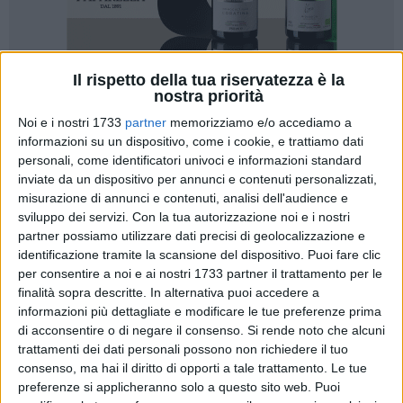
Il rispetto della tua riservatezza è la
nostra priorità
Noi e i nostri 1733
partner
memorizziamo e/o accediamo a
informazioni su un dispositivo, come i cookie, e trattiamo dati
Con un messaggio carico di emozione e riconoscenza per gli
personali, come identificatori univoci e informazioni standard
inviate da un dispositivo per annunci e contenuti personalizzati,
anni trascorsi alla guida della città, il sindaco uscente di
misurazione di annunci e contenuti, analisi dell'audience e
Trani, Amedeo Bottaro, ha rivolto il proprio augurio di buon
sviluppo dei servizi.
Con la tua autorizzazione noi e i nostri
lavoro al neo eletto sindaco Marco Galiano, chiamato a
partner possiamo utilizzare dati precisi di geolocalizzazione e
guidare la città nella nuova fase amministrativa.
identificazione tramite la scansione del dispositivo. Puoi fare clic
«Con il cuore pieno di emozione e di gratitudine per gli anni
per consentire a noi e ai nostri 1733 partner il trattamento per le
straordinari trascorsi alla guida della nostra città, desidero
finalità sopra descritte. In alternativa puoi accedere a
rivolgere un sincero augurio di buon lavoro al nuovo sindaco
informazioni più dettagliate e modificare le tue preferenze prima
di acconsentire o di negare il consenso.
Si rende noto che alcuni
di Trani, Marco Galiano», ha dichiarato Bottaro,
trattamenti dei dati personali possono non richiedere il tuo
sottolineando come l'elezione del nuovo primo cittadino
consenso, ma hai il diritto di opporti a tale trattamento. Le tue
rappresenti «l'inizio di una nuova fase per la nostra
preferenze si applicheranno solo a questo sito web. Puoi
comunità, che merita di essere affrontata con spirito di