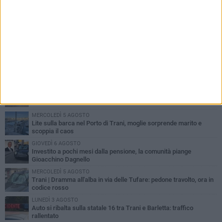
PIÙ LETTI QUESTA SETTIMANA
MERCOLEDÌ 5 AGOSTO
Trani piange G.D., il 64enne investito all'alba in via delle Tufare
non ce l'ha fatta
MERCOLEDÌ 5 AGOSTO
Lite sulla barca nel Porto di Trani, moglie sorprende marito e
scoppia il caos
GIOVEDÌ 6 AGOSTO
Investito a pochi mesi dalla pensione, la comunità piange
Gioacchino Dagnello
MERCOLEDÌ 5 AGOSTO
Trani | Dramma all'alba in via delle Tufare: pedone travolto, ora in
codice rosso
LUNEDÌ 3 AGOSTO
Auto si ribalta sulla statale 16 tra Trani e Barletta: traffico
rallentato