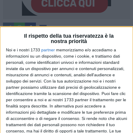
35
Il rispetto della tua riservatezza è la
nostra priorità
Noi e i nostri 1733
partner
memorizziamo e/o accediamo a
Operai al lavoro da questa mattina in via Martiri di Palermo
informazioni su un dispositivo, come i cookie, e trattiamo dati
per mettere la parola "fine" alla pericolosità della pista
personali, come identificatori univoci e informazioni standard
ciclabile. Il percorso, da tempo al centro di cronache non
inviate da un dispositivo per annunci e contenuti personalizzati,
solo amministrative ma anche giudiziarie, è oggetto di un
misurazione di annunci e contenuti, analisi dell'audience e
intervento di messa in sicurezza definitiva attraverso
sviluppo dei servizi.
Con la tua autorizzazione noi e i nostri
l'installazione di una rete stirata plastificata arancione che
partner possiamo utilizzare dati precisi di geolocalizzazione e
identificazione tramite la scansione del dispositivo. Puoi fare clic
ne preclude l'accesso.
per consentire a noi e ai nostri 1733 partner il trattamento per le
finalità sopra descritte. In alternativa puoi accedere a
L'intervento odierno rappresenta l'ultimo capitolo di una
informazioni più dettagliate e modificare le tue preferenze prima
vicenda complessa. Vale la pena ricordare che la pista
di acconsentire o di negare il consenso.
Si rende noto che alcuni
ciclabile è rimasta per lungo tempo sotto sequestro da parte
trattamenti dei dati personali possono non richiedere il tuo
della Procura della Repubblica, nell'ambito di un'inchiesta
consenso, ma hai il diritto di opporti a tale trattamento. Le tue