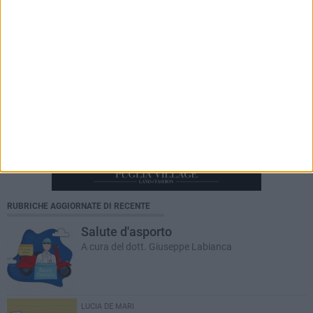
RUBRICHE AGGIORNATE DI RECENTE
Salute d'asporto
A cura del dott. Giuseppe Labianca
LUCIA DE MARI