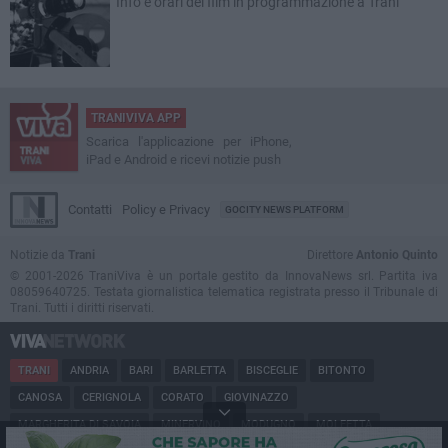
Info e orari dei film in programmazione a Trani
TRANIVIVA APP
Scarica l'applicazione per iPhone,
iPad e Android e ricevi notizie push
Contatti
Policy e Privacy
GOCITY NEWS PLATFORM
Notizie da
Trani
Direttore
Antonio Quinto
© 2001-2026 TraniViva è un portale gestito da InnovaNews srl. Partita iva
08059640725. Testata giornalistica telematica registrata presso il Tribunale di
Trani. Tutti i diritti riservati.
TRANI
ANDRIA
BARI
BARLETTA
BISCEGLIE
BITONTO
CANOSA
CERIGNOLA
CORATO
GIOVINAZZO
MARGHERITA DI SAVOIA
MINERVINO
MODUGNO
MOLFETTA