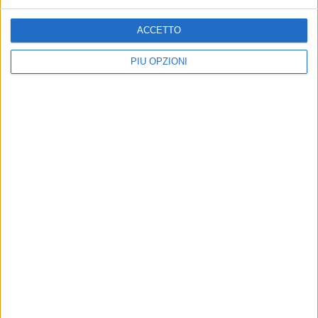
ACCETTO
PIÙ OPZIONI
Iscriviti alla Newsletter
Iscriviti
Iscrivendoti accetti i
termini
e la
privacy policy
Altri contenuti a tema