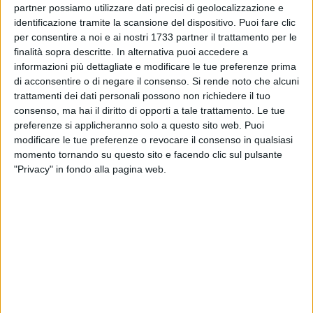
partner possiamo utilizzare dati precisi di geolocalizzazione e
vulgata istituzionale, dal resoconto storico e documentato
identificazione tramite la scansione del dispositivo. Puoi fare clic
come abbiamo visto in tanti altri testi. Qui c'è un
per consentire a noi e ai nostri 1733 partner il trattamento per le
concittadino acquisito (è venuto a vivere a Trani sin da
finalità sopra descritte. In alternativa puoi accedere a
bambino) che prende per mano il lettore, utilizza un
informazioni più dettagliate e modificare le tue preferenze prima
linguaggio colloquiale e racconta aspetti e personaggi d'una
di acconsentire o di negare il consenso.
Si rende noto che alcuni
Trani che non c'è più nella sua sostanza popolare,
trattamenti dei dati personali possono non richiedere il tuo
consenso, ma hai il diritto di opporti a tale trattamento. Le tue
tradizionale, a tratti nobile, a tratti misera, ora elevata, ora
preferenze si applicheranno solo a questo sito web. Puoi
quasi ferina, bestiale, nella sua arretratezza, a seconda delle
modificare le tue preferenze o revocare il consenso in qualsiasi
fasce di popolazione prese in esame dall'autore.
momento tornando su questo sito e facendo clic sul pulsante
"Privacy" in fondo alla pagina web.
Non ci sono personaggi eroici ed istituzionali (si fa
eccezione per il senatore Mongelli ed alcune innovazioni
socio – culturali da questi apportate e qualche altro notabile
citato) ma solo gente umile che coi suoi tic, le sue abitudini,
la sua miseria (si fa ampio riferimento agli anni del secondo
dopoguerra), il suo modo di mangiare e divertirsi,
corteggiarsi ed accoppiarsi, giocare o sudare a seconda delle
situazioni, ha fatto la storia quotidiana di questa Trani. La