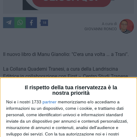
18
A cura di
GIOVANNI RONCO
Il nuovo libro di Manu Gianolio: "C'era una volta … a Trani".
La Collana Quaderni Tranesi, a cura della Landriscina
Editrice in collaborazione con First – Centro Studi Tranese,
arriva al numero dieci e si arricchisce di un lavoro insolito ed
Il rispetto della tua riservatezza è la
inaspettato. "C'era una volta … a Trani", 112 pagg. un
nostra priorità
"racconto" di una Trani quasi del tutto perduta, di Emanuele
Noi e i nostri 1733
partner
memorizziamo e/o accediamo a
Gianolio, per tutti Manu; una Trani cosiddetta "minore",
informazioni su un dispositivo, come i cookie, e trattiamo dati
nascosta, fatta di eventi apparentemente secondari o
personali, come identificatori univoci e informazioni standard
"disdicevoli" come afferma lo stesso autore, ma ugualmente
inviate da un dispositivo per annunci e contenuti personalizzati,
indicativi di una storia, di una mentalità, di un modo di vivere
misurazione di annunci e contenuti, analisi dell'audience e
sviluppo dei servizi.
Con la tua autorizzazione noi e i nostri
e soprattutto d'un modo d'essere tranesi. Siamo lontani dalla