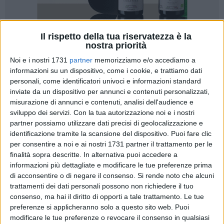
Il rispetto della tua riservatezza è la
nostra priorità
24
Noi e i nostri 1731
partner
memorizziamo e/o accediamo a
informazioni su un dispositivo, come i cookie, e trattiamo dati
personali, come identificatori univoci e informazioni standard
L'A.S.D. Soccer Trani annuncia con orgoglio l'arrivo di due
inviate da un dispositivo per annunci e contenuti personalizzati,
nuovi acquisti a titolo definitivo. Due colpi di qualità con
misurazione di annunci e contenuti, analisi dell'audience e
esperienza in categorie superiori, per rinforzare il reparto di
sviluppo dei servizi.
Con la tua autorizzazione noi e i nostri
centrocampo e la trequarti.
Sebastiano Binetti
partner possiamo utilizzare dati precisi di geolocalizzazione e
(
centrocampista, classe 1999
) è stato legato fino a qualche
identificazione tramite la scansione del dispositivo. Puoi fare clic
giorno fa all'Unione Calcio Bisceglie, compagine in cui ha
per consentire a noi e ai nostri 1731 partner il trattamento per le
finalità sopra descritte. In alternativa puoi accedere a
militato dal 2012. Il suo esordio in prima squadra è arrivato
informazioni più dettagliate e modificare le tue preferenze prima
nella stagione 2015/2016, da quel momento sono arrivate
di acconsentire o di negare il consenso.
Si rende noto che alcuni
150 presenze per lui con la maglia azzurra e 13 reti. Binetti è
trattamenti dei dati personali possono non richiedere il tuo
stato per anni un punto di
consenso, ma hai il diritto di opporti a tale trattamento. Le tue
riferimento della formazione biscegliese con cui si è
preferenze si applicheranno solo a questo sito web. Puoi
affermato a suon di prestazioni, disputando moltissimi
modificare le tue preferenze o revocare il consenso in qualsiasi