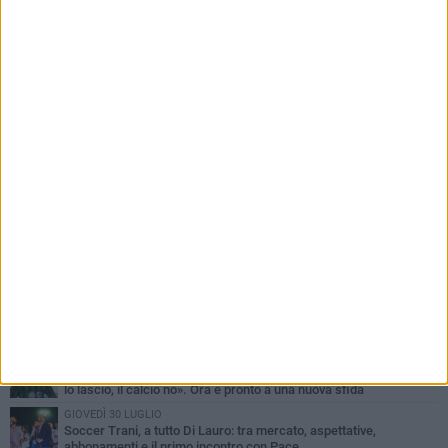
PIÙ LETTI QUESTA SETTIMANA
SABATO 1 AGOSTO
Barletta 4-1 Soccer Trani: ottimi spunti per Moscelli, alla seconda
uscita stagionale
MERCOLEDÌ 5 AGOSTO
Trani | Nando Terrone chiude la carriera da calciatore: «Il campo
lo lascio, il calcio no». Ora è pronto a una nuova sfida
GIOVEDÌ 30 LUGLIO
Soccer Trani, a tutto Di Lauro: tra mercato, aspettative,
abbonamenti e il primo incontro con Pace