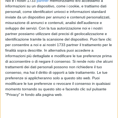
Noi e i nostri 1733
partner
memorizziamo e/o accediamo a
informazioni su un dispositivo, come i cookie, e trattiamo dati
personali, come identificatori univoci e informazioni standard
inviate da un dispositivo per annunci e contenuti personalizzati,
misurazione di annunci e contenuti, analisi dell'audience e
sviluppo dei servizi.
Con la tua autorizzazione noi e i nostri
partner possiamo utilizzare dati precisi di geolocalizzazione e
identificazione tramite la scansione del dispositivo. Puoi fare clic
AMIU S.p.A. informa la cittadinanza che martedì 2 giugno
per consentire a noi e ai nostri 1733 partner il trattamento per le
2026 il Centro Comunale di Raccolta in via Finanzieri sarà
finalità sopra descritte. In alternativa puoi accedere a
aperto di mattina dalle ore 8.00 alle 13.00 mentre resterà
informazioni più dettagliate e modificare le tue preferenze prima
chiuso al pubblico nella fascia oraria pomeridiana. Si invita
di acconsentire o di negare il consenso.
Si rende noto che alcuni
la cittadinanza alla massima collaborazione. Per ogni
trattamenti dei dati personali possono non richiedere il tuo
informazione è possibile contattare AMIU S.p.A. - Trani al
consenso, ma hai il diritto di opporti a tale trattamento. Le tue
Numero Verde 800 665155 attivo dal lunedì al sabato dalle
preferenze si applicheranno solo a questo sito web. Puoi
modificare le tue preferenze o revocare il consenso in qualsiasi
ore 8.00 alle 13.00, scrivere all'indirizzo info@amiutrani.it o
momento tornando su questo sito e facendo clic sul pulsante
alla pagina AMIU Trani tramite Facebook e Instagram.
"Privacy" in fondo alla pagina web.