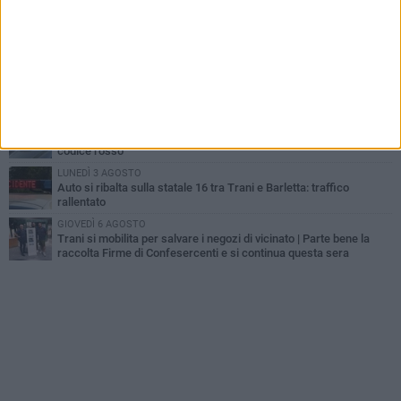
MERCOLEDÌ 5 AGOSTO
Lite sulla barca nel Porto di Trani, moglie sorprende marito e
scoppia il caos
GIOVEDÌ 6 AGOSTO
Investito a pochi mesi dalla pensione, la comunità piange
Gioacchino Dagnello
MERCOLEDÌ 5 AGOSTO
Trani | Dramma all'alba in via delle Tufare: pedone travolto, ora in
codice rosso
LUNEDÌ 3 AGOSTO
Auto si ribalta sulla statale 16 tra Trani e Barletta: traffico
rallentato
GIOVEDÌ 6 AGOSTO
Trani si mobilita per salvare i negozi di vicinato | Parte bene la
raccolta Firme di Confesercenti e si continua questa sera