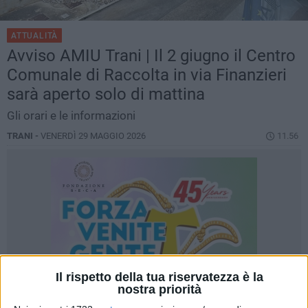
ATTUALITÀ
Avviso AMIU Trani | Il 2 giugno il Centro
Comunale di Raccolta in via Finanzieri
sarà aperto solo di mattina
Gli orari e le informazioni
TRANI -
VENERDÌ 29 MAGGIO 2026
11.56
Il rispetto della tua riservatezza è la
nostra priorità