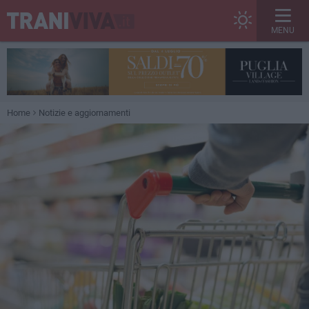
MENU
Home
Notizie e aggiornamenti