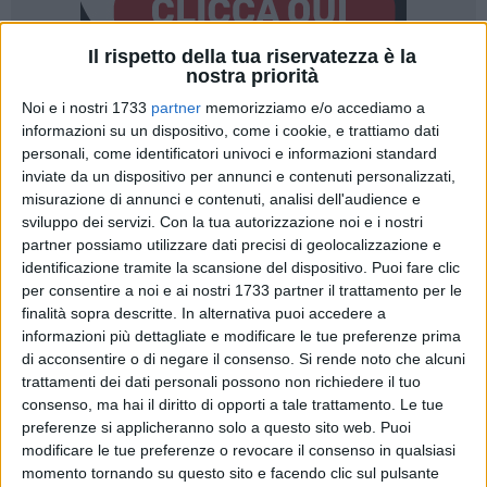
Il rispetto della tua riservatezza è la
nostra priorità
27
Noi e i nostri 1733
partner
memorizziamo e/o accediamo a
informazioni su un dispositivo, come i cookie, e trattiamo dati
personali, come identificatori univoci e informazioni standard
inviate da un dispositivo per annunci e contenuti personalizzati,
Mentre in alcune aziende sanitarie della Puglia si compiono
misurazione di annunci e contenuti, analisi dell'audience e
passi avanti nel riconoscimento dei diritti ai lavoratori, in
sviluppo dei servizi.
Con la tua autorizzazione noi e i nostri
altre aree cresce il malcontento. È il caso della Asl Bt, dove i
partner possiamo utilizzare dati precisi di geolocalizzazione e
dipendenti esprimono forte disappunto alla luce della
identificazione tramite la scansione del dispositivo. Puoi fare clic
per consentire a noi e ai nostri 1733 partner il trattamento per le
recente intesa raggiunta dalla Asl di Foggia per l'erogazione
finalità sopra descritte. In alternativa puoi accedere a
dei buoni pasto, destinati a sostituire il servizio mensa.
informazioni più dettagliate e modificare le tue preferenze prima
di acconsentire o di negare il consenso.
Si rende noto che alcuni
L'accordo, dal valore complessivo di oltre 7 milioni di euro,
trattamenti dei dati personali possono non richiedere il tuo
prevede l'emissione di oltre un milione di buoni pasto validi
consenso, ma hai il diritto di opporti a tale trattamento. Le tue
per il biennio 2024-2025, con un contributo aziendale di 5,28
preferenze si applicheranno solo a questo sito web. Puoi
euro su un valore nominale di 6,60 euro per ogni ticket. A
modificare le tue preferenze o revocare il consenso in qualsiasi
momento tornando su questo sito e facendo clic sul pulsante
gestire il servizio sarà la Pellegrini SpA, azienda