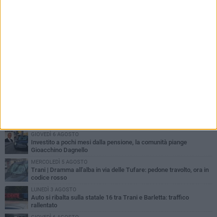
PIÙ LETTI QUESTA SETTIMANA
MERCOLEDÌ 5 AGOSTO
Trani piange G.D., il 64enne investito all'alba in via delle Tufare
non ce l'ha fatta
MERCOLEDÌ 5 AGOSTO
Lite sulla barca nel Porto di Trani, moglie sorprende marito e
scoppia il caos
GIOVEDÌ 6 AGOSTO
Investito a pochi mesi dalla pensione, la comunità piange
Gioacchino Dagnello
MERCOLEDÌ 5 AGOSTO
Trani | Dramma all'alba in via delle Tufare: pedone travolto, ora in
codice rosso
LUNEDÌ 3 AGOSTO
Auto si ribalta sulla statale 16 tra Trani e Barletta: traffico
rallentato