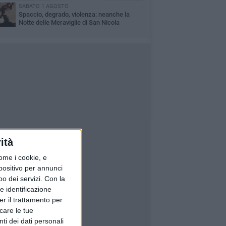
SABATO 1 AGOSTO
Spaccio, degrado, violenza: neanche la
Notte delle Meraviglie di San Nicola
parmia via San Giorgio
ità
ome i cookie, e
spositivo per annunci
o dei servizi.
Con la
e identificazione
er il trattamento per
icare le tue
ti dei dati personali