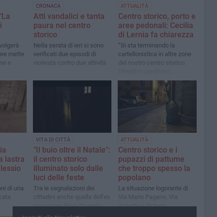
CRONACA
ATTUALITÀ
“La
Atti vandalici e tanta
Centro storico, porto e
i
paura nel centro
aree pedonali: Cecilia
storico
di Lernia fa chiarezza
svolgerà
Nella serata di ieri si sono
“Si sta terminando la
bre mette
verificati due episodi di
cartellonistica in altre zone
ne e
violenza contro due attività
del nostro centro storico.
Obiettivo condiviso
dall’amministrazione”
VITA DI CITTÀ
ATTUALITÀ
ia
"Il buio oltre il Natale":
Centro storico e i
a lastra
il centro storico
pupazzi di pattume
Alessio
illuminato solo dalle
che troppo spesso la
luci delle feste
popolano
ni di una
Tra le segnalazioni dei
La situazione logorante di
cata
cittadini anche quella dell'ex
Via Mario Pagano, Via
assessore Pina Chiarello
Accetta e dintorni