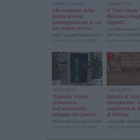
EVENTI E CULTURA
VITA DI CITTÀ
Alla scoperta delle
A Trani nasce 
donne tranesi:
Biblioteca degl
passeggiata per le vie
Oggetti”
del centro storico
L’iniziativa che si 
dal 19 al 21 dicem
FIAB Trani Mò Pedala APS e
insieme condivisio
Centro Antiviolenza SAVE
cultura circolare
Trani promuovono un
percorso guidato
11
VITA DI CITTÀ
VITA DI CITTÀ
"Esplode" il tubo
Spicchi di “stor
provvisorio
dimenticata”: l
dell'acquedotto,
sepolcrale di 
allagata via Cambio
di Grifone
Quel brutto tubo nero è lì nel
Luce sulle condizio
centro storico da tre mesi
situazione dimenti
circa