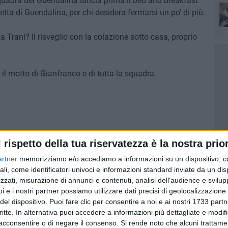
quadra del Guendalina lancia prima il bed and breakfast
a di Guendalina, per chi desidera fermarsi un po' di più.
ris
a Trani? Il risveglio con la colazione sotto casa, proprio
 il motto di Gianfranco e di tutta la squadra.
l rispetto della tua riservatezza è la nostra prior
artner
memorizziamo e/o accediamo a informazioni su un dispositivo, c
ali, come identificatori univoci e informazioni standard inviate da un di
zzati, misurazione di annunci e contenuti, analisi dell'audience e svilupp
i e i nostri partner possiamo utilizzare dati precisi di geolocalizzazione 
del dispositivo. Puoi fare clic per consentire a noi e ai nostri 1733 partn
critte. In alternativa puoi accedere a informazioni più dettagliate e modif
acconsentire o di negare il consenso.
Si rende noto che alcuni trattamen