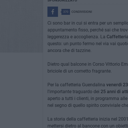
SPONSORIZZATO
370
CONDIVISIONI
Ci sono bar in cui si entra per un semplic
appuntamento fisso, perché sai che trov
leggerezza e accoglienza. La
Caffetteri
questo: un punto fermo nel via vai quoti
ancora che di tazzine.
Dietro qual balcone in Corso Vittorio Em
briciole di un cornetto fragrante.
Per la caffetteria Guendalina
venerdì 2
l'importante traguardo dei
25 anni di atti
aperto a tutti i clienti, in programma all
nel segno di quello spirito conviviale che
La storia della caffetteria inizia nel 2
mettersi dietro al bancone con un obiett