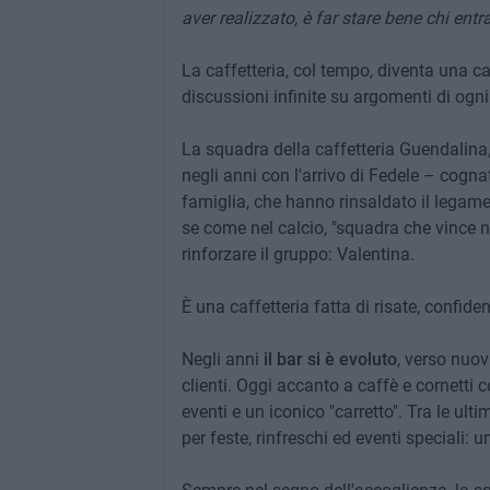
aver realizzato, è far stare bene chi entr
La caffetteria, col tempo, diventa una ca
discussioni infinite su argomenti di ogni 
La squadra della caffetteria Guendalina,
negli anni con l'arrivo di Fedele – cogn
famiglia, che hanno rinsaldato il legam
se come nel calcio, "squadra che vince n
rinforzare il gruppo: Valentina.
È una caffetteria fatta di risate, confid
Negli anni
il bar si è evoluto
, verso nuov
clienti. Oggi accanto a caffè e cornetti 
eventi e un iconico "carretto". Tra le ulti
per feste, rinfreschi ed eventi speciali: 