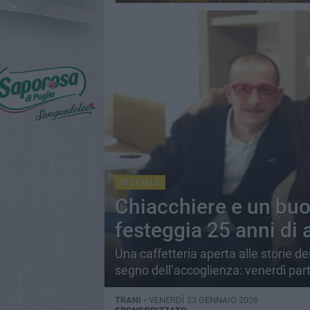
SPECIALE
Chiacchiere e un buo
festeggia 25 anni di a
Una caffetteria aperta alle storie de
segno dell’accoglienza: venerdì party 
TRANI -
VENERDÌ 23 GENNAIO 2026