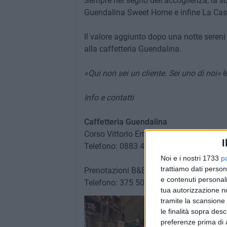
Sempre nel segno dell'accoglienza, la s
Guendalina Sweet Home e infine La Casett
Il valore aggiunto dopo una notte sereni 
alla caffetteria Guendalina.
«Qui non sei un cliente. Sei uno di noi»
è
Info e contatti
Caffetteria Guendalina
Corso Vittorio Emanuele 216, Trani
I
Telefono: 0883 491601
Noi e i nostri 1733
p
trattiamo dati person
Prenotazioni B&B e appartamento
e contenuti personali
Telefono: 375 5003901
tua autorizzazione no
tramite la scansione 
le finalità sopra des
preferenze prima di 