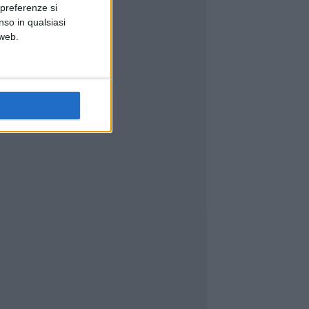
 preferenze si
nso in qualsiasi
 web.