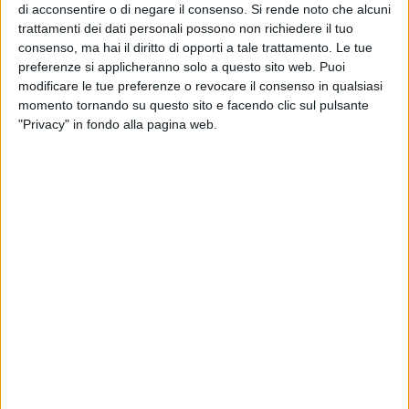
di acconsentire o di negare il consenso.
Si rende noto che alcuni
continuative;
trattamenti dei dati personali possono non richiedere il tuo
· Sedute operatorie aggiuntive per i ricoveri programmati.
consenso, ma hai il diritto di opporti a tale trattamento. Le tue
preferenze si applicheranno solo a questo sito web. Puoi
Verifica dell'appropriatezza prescrittiva
modificare le tue preferenze o revocare il consenso in qualsiasi
momento tornando su questo sito e facendo clic sul pulsante
· Applicazione dei documenti di indirizzo ministeriali e delle
"Privacy" in fondo alla pagina web.
società scientifiche
· Monitoraggio delle prescrizioni ripetute o incongrue
· Attività formative rivolte ai medici prescrittori
Nel documento approvato dalla giunta si stabiliscono anche
prestazioni sanitarie che dovranno essere eseguite
nell'ambito dei piani sperimentali di riduzione dei tempi di
attesa:
• prestazioni di specialistica ambulatoriale che risultano
prenotate oltre i valori soglia previsti dal Piano Nazionale
Gestione Liste di Attesa, a partire dalle prestazioni con
codice di priorità U (Urgenti) e B (Brevi);
• prestazioni di ricovero ospedaliero, con particolare priorità