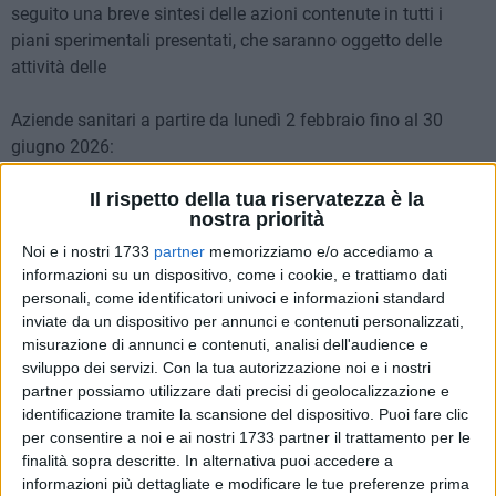
seguito una breve sintesi delle azioni contenute in tutti i
piani sperimentali presentati, che saranno oggetto delle
attività delle
Aziende sanitari a partire da lunedì 2 febbraio fino al 30
giugno 2026:
Attività di recall attivo dei cittadini:
Il rispetto della tua riservatezza è la
nostra priorità
· Contatto diretto dei pazienti in lista di attesa per:
Noi e i nostri 1733
partner
memorizziamo e/o accediamo a
o confermare l'esigenza della prestazione;
informazioni su un dispositivo, come i cookie, e trattiamo dati
o anticipare l'appuntamento;
personali, come identificatori univoci e informazioni standard
o registrare rinunce e rifiuti, unitamente alla motivazione.
inviate da un dispositivo per annunci e contenuti personalizzati,
misurazione di annunci e contenuti, analisi dell'audience e
Aperture straordinarie e ampliamento degli orari di
sviluppo dei servizi.
Con la tua autorizzazione noi e i nostri
assistenza, attraverso:
partner possiamo utilizzare dati precisi di geolocalizzazione e
identificazione tramite la scansione del dispositivo. Puoi fare clic
· Apertura degli ambulatori in fascia serale e nei giorni
per consentire a noi e ai nostri 1733 partner il trattamento per le
festivi;
finalità sopra descritte. In alternativa puoi accedere a
· Estensione della funzionalità giornaliera fino a 12 ore
informazioni più dettagliate e modificare le tue preferenze prima