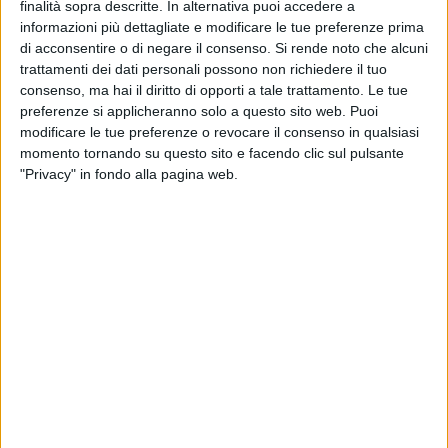
finalità sopra descritte. In alternativa puoi accedere a
ricoprire il ruolo di PRESIDENTE DI SEGGIO, alle quali
informazioni più dettagliate e modificare le tue preferenze prima
conferire detto incarico in tutti i casi in cui, in occasione delle
di acconsentire o di negare il consenso.
Si rende noto che alcuni
elezioni amministrative del 24 e 25 maggio 2026, si verifichi
trattamenti dei dati personali possono non richiedere il tuo
l'improvvisa assenza nella costituzione del seggio dei
consenso, ma hai il diritto di opporti a tale trattamento. Le tue
componenti originariamente nominati,
preferenze si applicheranno solo a questo sito web. Puoi
modificare le tue preferenze o revocare il consenso in qualsiasi
SI RENDE NOTO che è indetto avviso pubblico per
momento tornando su questo sito e facendo clic sul pulsante
l'acquisizione di disponibilità di elettori di questo Comune,
"Privacy" in fondo alla pagina web.
ad essere inseriti in apposito ELENCO SUPPLETIVO per
subentrare nell'esercizio delle funzioni di PRESIDENTE DI
SEGGIO, in tutti i casi di improvvisa vacanza dei componenti
originariamente designati presso gli uffici elettorali di
sezione.
Si specifica che tale disponibilità è da intendersi quale mera
manifestazione di interesse di carattere ricognitivo e quindi
non vincolante per il Comune di Trani; non costituisce e non
può essere considerata o interpretata come una
designazione e non determina per questo Ente alcun obbligo
in relazione alla nomina dei presidenti di sezione elettorale.
Si precisa che, come previsto dalla normativa vigente, la