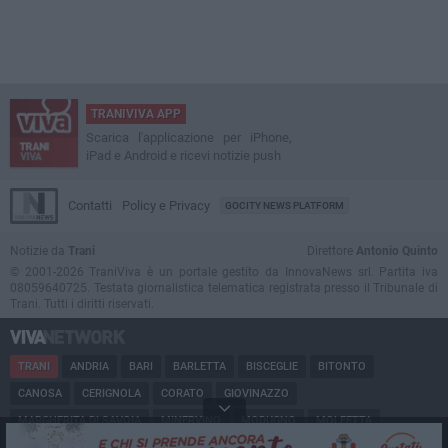
TRANIVIVA APP
Scarica l'applicazione per iPhone,
iPad e Android e ricevi notizie push
Contatti
Policy e Privacy
GOCITY NEWS PLATFORM
Notizie da
Trani
Direttore
Antonio Quinto
© 2001-2026 TraniViva è un portale gestito da InnovaNews srl. Partita iva
08059640725. Testata giornalistica telematica registrata presso il Tribunale di
Trani. Tutti i diritti riservati.
TRANI
ANDRIA
BARI
BARLETTA
BISCEGLIE
BITONTO
CANOSA
CERIGNOLA
CORATO
GIOVINAZZO
MARGHERITA DI SAVOIA
MINERVINO
MODUGNO
MOLFETTA
PUGLIA
RUVO
SAN FERDINANDO
SPINAZZOLA
TERLIZZI