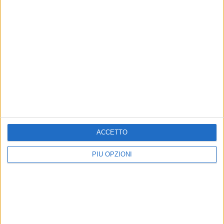
Altri contenuti a tema
ACCETTO
PIÙ OPZIONI
TRANI: ISTRUZIONI PER L'USO
ATTUALITÀ
Trani. Istruzioni per l'uso |
Futnet Fest, questa sera a
Pensioni 2027, cambia tutto:
Trani il gran finale del
ecco chi dovrà lavorare più
torneo di calcio-tennis in