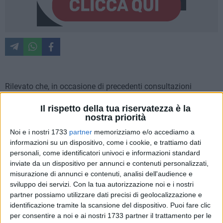
Rilevato che, in occasione di precedenti consultazioni
elettorali, si è verificato un numero elevato di impedimenti e
Il rispetto della tua riservatezza è la
rinunce da parte di Presidenti di seggio nominati dalla Corte
nostra priorità
di Appello, con conseguenti difficoltà nel reperimento di
Noi e i nostri 1733
partner
memorizziamo e/o accediamo a
sostituti e, con notevoli ritardi nella costituzione e
informazioni su un dispositivo, come i cookie, e trattiamo dati
nell'operatività dei seggi elettorali;
personali, come identificatori univoci e informazioni standard
Considerato il rischio che il fenomeno delle rinunce possa
inviate da un dispositivo per annunci e contenuti personalizzati,
reiterarsi in occasione delle prossime consultazioni elettorali
misurazione di annunci e contenuti, analisi dell'audience e
compromettendo la regolare e tempestiva costituzione dei
sviluppo dei servizi.
Con la tua autorizzazione noi e i nostri
seggi elettorali;
partner possiamo utilizzare dati precisi di geolocalizzazione e
identificazione tramite la scansione del dispositivo. Puoi fare clic
Ritenuto necessario costituire un elenco di persone, elettori
per consentire a noi e ai nostri 1733 partner il trattamento per le
di questo Comune, GIA' ISCRITTI ALL'ALBO, disponibili a