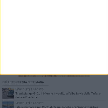
con la sua IX edizione in villa comunale
PIÙ LETTI QUESTA SETTIMANA
MERCOLEDÌ 5 AGOSTO
Trani piange G.D., il 64enne investito all'alba in via delle Tufare
non ce l'ha fatta
MERCOLEDÌ 5 AGOSTO
Lite sulla barca nel Porto di Trani, moglie sorprende marito e