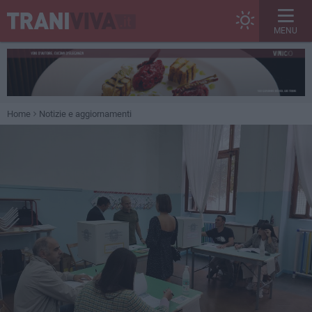
MENU
Home
Notizie e aggiornamenti