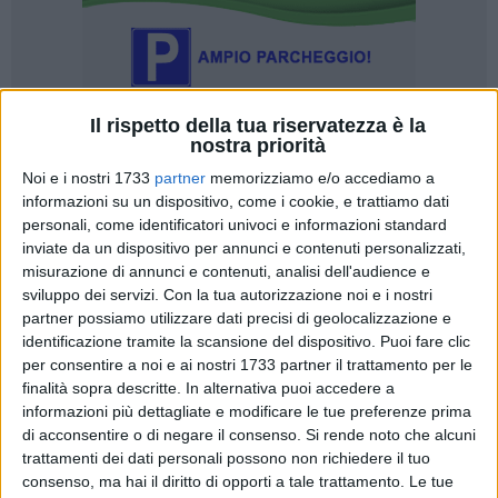
Il rispetto della tua riservatezza è la
nostra priorità
Noi e i nostri 1733
partner
memorizziamo e/o accediamo a
informazioni su un dispositivo, come i cookie, e trattiamo dati
personali, come identificatori univoci e informazioni standard
Prosegue il lavoro delle aziende enti del servizio sanitario
inviate da un dispositivo per annunci e contenuti personalizzati,
pugliese per ridurre i tempi di attesa dei cittadini che hanno
misurazione di annunci e contenuti, analisi dell'audience e
prenotato esami o prestazioni sanitarie. Al termine
sviluppo dei servizi.
Con la tua autorizzazione noi e i nostri
partner possiamo utilizzare dati precisi di geolocalizzazione e
dell'undicesima settimana di monitoraggio, sono 147.007 le
identificazione tramite la scansione del dispositivo. Puoi fare clic
persone complessivamente contattate nell'ambito dei piani
per consentire a noi e ai nostri 1733 partner il trattamento per le
aziendali di recupero delle prestazioni prenotate oltre la
finalità sopra descritte. In alternativa puoi accedere a
soglia del codice di priorità, 133.659 per visite ed esami e
informazioni più dettagliate e modificare le tue preferenze prima
13.348 per ricoveri ospedalieri; complessivamente sono
di acconsentire o di negare il consenso.
Si rende noto che alcuni
state anticipate 76.481 prestazioni.
trattamenti dei dati personali possono non richiedere il tuo
consenso, ma hai il diritto di opporti a tale trattamento. Le tue