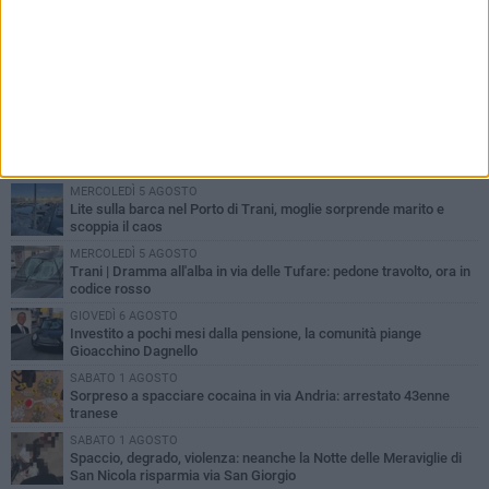
PIÙ LETTI QUESTA SETTIMANA
MERCOLEDÌ 5 AGOSTO
Trani piange G.D., il 64enne investito all'alba in via delle Tufare
non ce l'ha fatta
MERCOLEDÌ 5 AGOSTO
Lite sulla barca nel Porto di Trani, moglie sorprende marito e
scoppia il caos
MERCOLEDÌ 5 AGOSTO
Trani | Dramma all'alba in via delle Tufare: pedone travolto, ora in
codice rosso
GIOVEDÌ 6 AGOSTO
Investito a pochi mesi dalla pensione, la comunità piange
Gioacchino Dagnello
SABATO 1 AGOSTO
Sorpreso a spacciare cocaina in via Andria: arrestato 43enne
tranese
SABATO 1 AGOSTO
Spaccio, degrado, violenza: neanche la Notte delle Meraviglie di
San Nicola risparmia via San Giorgio