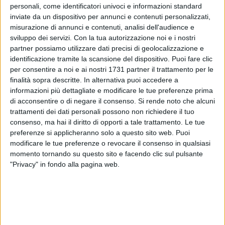
personali, come identificatori univoci e informazioni standard
Ma i numeri, se sovrapposti con rigore analitico tra il primo
inviate da un dispositivo per annunci e contenuti personalizzati,
turno del 24/25 maggio e il ballottaggio del 07/08 giugno,
misurazione di annunci e contenuti, analisi dell'audience e
raccontano una storia assai diversa e molto più spietata per
sviluppo dei servizi.
Con la tua autorizzazione noi e i nostri
il centrodestra. Al primo turno, Galiano partiva forte di un
partner possiamo utilizzare dati precisi di geolocalizzazione e
consenso largo, attestandosi al 40,69% (12.799 voti), contro
identificazione tramite la scansione del dispositivo. Puoi fare clic
il 30,32% (9.537 voti) di Guarriello. Uno scarto sostanzioso di
per consentire a noi e ai nostri 1731 partner il trattamento per le
finalità sopra descritte. In alternativa puoi accedere a
3.262 voti che, pur non lasciando del tutto tranquilla la
informazioni più dettagliate e modificare le tue preferenze prima
coalizione di centrosinistra – complice un'affluenza crollata
di acconsentire o di negare il consenso.
Si rende noto che alcuni
poco sopra il 50% al secondo turno – costituiva un argine
trattamenti dei dati personali possono non richiedere il tuo
solido.
consenso, ma hai il diritto di opporti a tale trattamento. Le tue
preferenze si applicheranno solo a questo sito web. Puoi
Il "Voto di Coscienza" di Marinaro: un travaso incompiuto
modificare le tue preferenze o revocare il consenso in qualsiasi
Il dato che balza agli occhi è il recupero di Guarriello, che ha
momento tornando su questo sito e facendo clic sul pulsante
"Privacy" in fondo alla pagina web.
ridotto lo svantaggio a soli 569 voti, recuperandone ben
2.693 rispetto allo scarto iniziale. Da dove arrivano queste
preferenze? L'apparentamento ufficiale saltato tra Giacomo
Marinaro e il centrodestra, seguito dalla dichiarazione dell'ex
Presidente del Consiglio di lasciare "libero arbitrio" ai propri