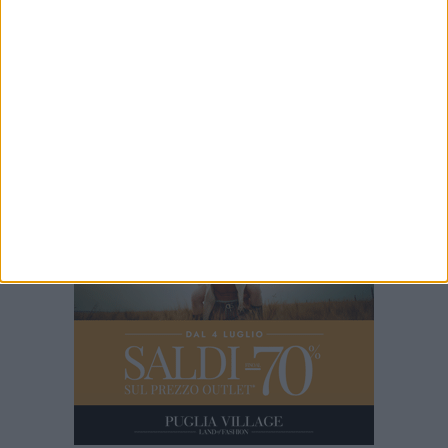
5 AGOSTO 2026
Trani Via Verdi | Bambino in un rudere tra
degrado e abbandono: dopo mesi di denunce
scattano i controlli di Polizia di Stato e Polizia
Locale
5 AGOSTO 2026
Croce Blu Trani installa una nuova stazione
meteo a Capirro: dati in tempo reale e webcam
sulla città