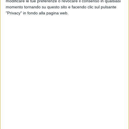
modificare le tue preferenze o revocare il consenso in qualsiasi
tratta di un semplice dettaglio logistico.
Marco Galiano
momento tornando su questo sito e facendo clic sul pulsante
aveva già tracciato una linea metodologica ben precisa in
"Privacy" in fondo alla pagina web.
occasione della sua proclamazione, quando decise di
rompere la liturgia della burocrazia d'ufficio per ricevere la
fascia tricolore nello spazio antistante il Palazzo di Città,
aprendo idealmente le porte dell'istituzione ai tranesi. La
convocazione a Parco Petrarota risponde alla medesima
logica e a una spiccata sensibilità pedagogica: favorire la
partecipazione dei cittadini dando un significato profondo e
simbolico al luogo scelto.
I significati di Parco Petrarota
Villa Bini, oggi Parco Petrarota, è un luogo che per Trani
condensa una pluralità di messaggi:
Rappresenta un polmone urbano da strappare
definitivamente all'incuria, simbolo di quella
manutenzione, decoro e tutela dell'ambiente che lo
stesso Sindaco ha inserito tra i dossier prioritari e