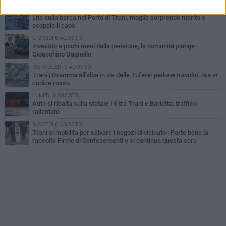
MERCOLEDÌ 5 AGOSTO
Lite sulla barca nel Porto di Trani, moglie sorprende marito e
scoppia il caos
GIOVEDÌ 6 AGOSTO
Investito a pochi mesi dalla pensione, la comunità piange
Gioacchino Dagnello
MERCOLEDÌ 5 AGOSTO
Trani | Dramma all'alba in via delle Tufare: pedone travolto, ora in
codice rosso
LUNEDÌ 3 AGOSTO
Auto si ribalta sulla statale 16 tra Trani e Barletta: traffico
rallentato
GIOVEDÌ 6 AGOSTO
Trani si mobilita per salvare i negozi di vicinato | Parte bene la
raccolta Firme di Confesercenti e si continua questa sera