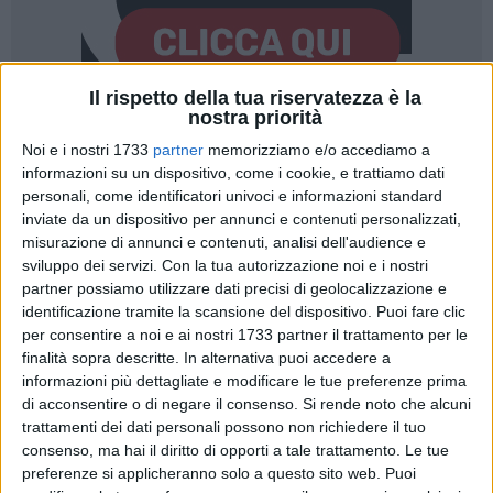
Il rispetto della tua riservatezza è la
nostra priorità
A cura di
Noi e i nostri 1733
partner
memorizziamo e/o accediamo a
TONINO LACALAMITA
informazioni su un dispositivo, come i cookie, e trattiamo dati
personali, come identificatori univoci e informazioni standard
inviate da un dispositivo per annunci e contenuti personalizzati,
misurazione di annunci e contenuti, analisi dell'audience e
L'attesa è ufficialmente terminata rispettando rigorosamente
sviluppo dei servizi.
Con la tua autorizzazione noi e i nostri
i tempi previsti dalla norma, il sindaco
Marco Galiano
ha
partner possiamo utilizzare dati precisi di geolocalizzazione e
sciolto le riserve e si appresta a presentare alla città, fra
identificazione tramite la scansione del dispositivo. Puoi fare clic
meno di 24ore, la nuova giunta comunale, l'appuntamento è
per consentire a noi e ai nostri 1733 partner il trattamento per le
fissato per domani mattina, martedì 7 luglio, alle ore 11:30.
finalità sopra descritte. In alternativa puoi accedere a
informazioni più dettagliate e modificare le tue preferenze prima
Se i nomi degli assessori definiranno l'assetto politico e
di acconsentire o di negare il consenso.
Si rende noto che alcuni
operativo dei prossimi cinque anni, la prima vera notizia
trattamenti dei dati personali possono non richiedere il tuo
consenso, ma hai il diritto di opporti a tale trattamento. Le tue
politica sta nella scelta della cornice. Galiano presenterà la
preferenze si applicheranno solo a questo sito web. Puoi
sua squadra nell'area di Parco Petrarota (Villa Bini). Non si