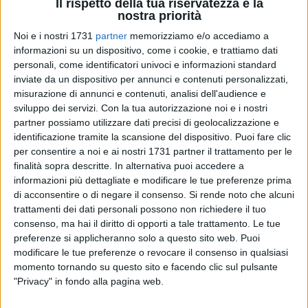
Il rispetto della tua riservatezza è la
nostra priorità
Noi e i nostri 1731
partner
memorizziamo e/o accediamo a
informazioni su un dispositivo, come i cookie, e trattiamo dati
personali, come identificatori univoci e informazioni standard
inviate da un dispositivo per annunci e contenuti personalizzati,
La comunità di Trani celebra oggi la Solennità di
misurazione di annunci e contenuti, analisi dell'audience e
Sant'Antonio di Padova con un intenso programma di
sviluppo dei servizi.
Con la tua autorizzazione noi e i nostri
appuntamenti religiosi che culmineranno nella tradizionale
partner possiamo utilizzare dati precisi di geolocalizzazione e
processione per le vie della città.
identificazione tramite la scansione del dispositivo. Puoi fare clic
Nel corso della giornata saranno celebrate diverse messe
per consentire a noi e ai nostri 1731 partner il trattamento per le
finalità sopra descritte. In alternativa puoi accedere a
presso il Santuario di Sant'Antonio. Le celebrazioni
informazioni più dettagliate e modificare le tue preferenze prima
inizieranno alle ore 6.30 con don Francesco Di Liddo,
di acconsentire o di negare il consenso.
Si rende noto che alcuni
proseguiranno alle 7.30 con padre Carlo D'Inferia, alle 9.30
trattamenti dei dati personali possono non richiedere il tuo
con don Francesco La Notte e alle 11.00 con padre Sabino
consenso, ma hai il diritto di opporti a tale trattamento. Le tue
Maldera.
preferenze si applicheranno solo a questo sito web. Puoi
Alle ore 18.00 è previsto il Santo Rosario, seguito dalla
modificare le tue preferenze o revocare il consenso in qualsiasi
solenne Celebrazione Eucaristica presieduta da monsignor
momento tornando su questo sito e facendo clic sul pulsante
"Privacy" in fondo alla pagina web.
Leonardo D'Ascenzo, Arcivescovo di Trani-Barletta-Bisceglie.
Al termine della messa prenderà il via la tradizionale