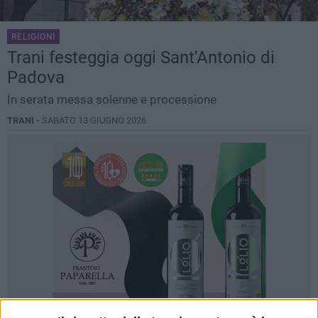
RELIGIONI
Trani festeggia oggi Sant'Antonio di
Padova
In serata messa solenne e processione
TRANI -
SABATO 13 GIUGNO 2026