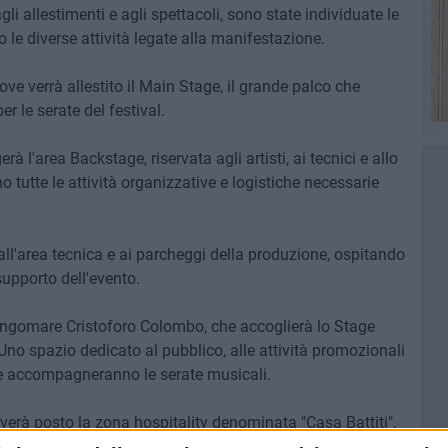
gli allestimenti e agli spettacoli, sono state individuate le
o le diverse attività legate alla manifestazione.
ve verrà allestito il Main Stage, il grande palco che
er le serate del festival.
à l'area Backstage, riservata agli artisti, ai tecnici e allo
o tutte le attività organizzative e logistiche necessarie
all'area tecnica e ai parcheggi della produzione, ospitando
supporto dell'evento.
lungomare Cristoforo Colombo, che accoglierà lo Stage
 Uno spazio dedicato al pubblico, alle attività promozionali
 che accompagneranno le serate musicali.
overà posto la zona hospitality denominata "Casa Battiti",
duzione. L'arrivo di Battiti Live trasformerà così il