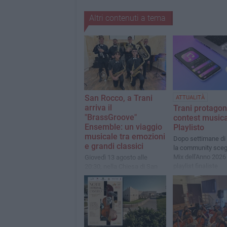
Altri contenuti a tema
San Rocco, a Trani
ATTUALITÀ
arriva il
Trani protagon
"BrassGroove"
contest musica
Ensemble: un viaggio
Playlisto
musicale tra emozioni
Dopo settimane di 
e grandi classici
la community scegl
Mix dell'Anno 2026 
Giovedì 13 agosto alle
playlist finaliste
20:30, nella Chiesa di San
Rocco