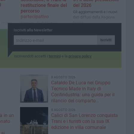
l
restituzione finale del
del 2026
percorso
Gli aggiornamenti e i nuovi
partecipativo
dati diffusi dalla Regione
Puglia
l gruppo
Domani alla Biblioteca
 d'Italia
Comunale “Giovanni Bovio”
Iscriviti alla Newsletter
saranno presentati i risultati
emersi dalle quattro tappe
Iscriviti
territoriali del Forum
regionale
Iscrivendoti accetti i
termini
e la
privacy policy
8 AGOSTO 2026
Cataldo De Luca nel Gruppo
Tecnico Made in Italy di
Confindustria: una guida per il
rilancio del comparto
calzaturiero e della moda
8 AGOSTO 2026
tà in un
Calici di San Lorenzo conquista
onato
Trani e i turisti con la sua IX
edizione in villa comunale
 ai