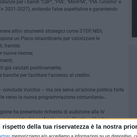
tanze per i bandi "CdP", "PIA", "MiniPIA", "PIA Turismo" e
 2021-2027), evitando false aspettative e garantendo
nere attivi strumenti strategici come STEP, NIDI,
ropone un Piano straordinario per valorizzare le
i, tramite:
r nuove risorse;
menti;
ti già valutati positivamente;
banche per facilitare l'accesso al credito.
 conclude Vurchio – ma ora serve un'azione politica forte
rle verso la nuova programmazione comunitaria».
gione ha presentato richiesta di audizione alla IV
a supporto del confronto con la Giunta, e Vurchio
l rispetto della tua riservatezza è la nostra prior
mostrata verso le esigenze del sistema produttivo regionale.
artner
memorizziamo e/o accediamo a informazioni su un dispositivo, c