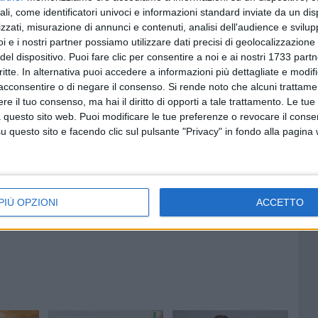
ali, come identificatori univoci e informazioni standard inviate da un di
zzati, misurazione di annunci e contenuti, analisi dell'audience e svilupp
i e i nostri partner possiamo utilizzare dati precisi di geolocalizzazione 
del dispositivo. Puoi fare clic per consentire a noi e ai nostri 1733 partn
critte. In alternativa puoi accedere a informazioni più dettagliate e modif
acconsentire o di negare il consenso.
Si rende noto che alcuni trattamen
e il tuo consenso, ma hai il diritto di opporti a tale trattamento. Le tue
 questo sito web. Puoi modificare le tue preferenze o revocare il conse
questo sito e facendo clic sul pulsante "Privacy" in fondo alla pagina
PIÙ OPZIONI
ACCETTO