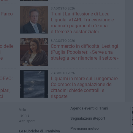
8 AGOSTO 2026
l Parco
Trani | La riflessione di Luca
Lignola: «TARI. Tra evasione e
mancati pagamenti c’è una
differenza sostanziale»
8 AGOSTO 2026
o delle
Commercio in difficoltà, Lestingi
i
(Puglia Popolare): «Serve una
ne
strategia per rilanciare il settore»
7 AGOSTO 2026
OEVO:
Liquami in mare sul Lungomare
Colombo: la segnalazione dei
lari,
cittadini chiede controlli e
ci
risposte
Agenda eventi di Trani
Vela
Tennis
Segnalazioni iReport
Altri sport
Previsioni meteo
Le Rubriche di TraniViva