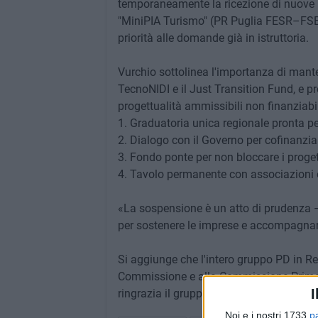
temporaneamente la ricezione di nuove is
"MiniPIA Turismo" (PR Puglia FESR–FSE+
priorità alle domande già in istruttoria.
Vurchio sottolinea l'importanza di mante
TecnoNIDI e il Just Transition Fund, e p
progettualità ammissibili non finanziabil
1. Graduatoria unica regionale pronta pe
2. Dialogo con il Governo per cofinanzia
3. Fondo ponte per non bloccare i proget
4. Tavolo permanente con associazioni e 
«La sospensione è un atto di prudenza –
per sostenere le imprese e accompagna
Si aggiunge che l'intero gruppo PD in Re
Commissione e alla Commissione Prima, 
I
ringrazia il gruppo per la sensibilità di
Noi e i nostri 1733
p