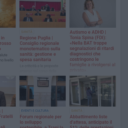
Autismo e ADHD |
SANITÀ
Tonia Spina (FDI):
 in
Regione Puglia |
«Nella BAT troppe
 rosso
Consiglio regionale
segnalazioni di ritardi
o
monotematico sulla
diagnostici che
sanità: gestione e
alute
costringono le
spesa sanitaria
o livello
famiglie a rivolgersi al
Le criticità e le proposte
privato».
emerse nel corso della
massima assise regionale
La V.Presidente della
Comm. Sanità Regione
Puglia interviene per
l'autismo: «Basta attese
infinite: le famiglie pugliesi
hanno diritto a diagnosi e
cure tempestive»
 |
EVENTI E CULTURA
SANITÀ
ratelli
Forum regionale per
Abbattimento liste
lo sviluppo
d'attesa, anticipato il
ali
sostenibile, a Trani la
51% delle prestazioni