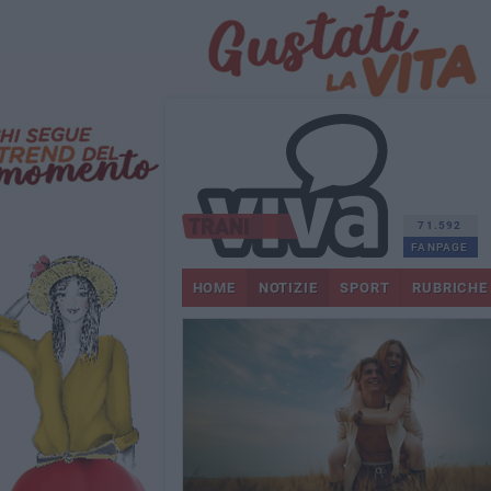
71.592
FANPAGE
HOME
NOTIZIE
SPORT
RUBRICHE