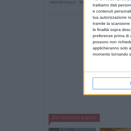
REGIONE PUGLIA
BANDI E CONCORSI
trattiamo dati person
e contenuti personali
tua autorizzazione no
tramite la scansione 
le finalità sopra des
preferenze prima di 
possono non richieder
applicheranno solo a
momento tornando su 
Altri contenuti a tema