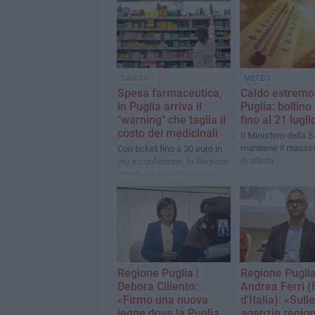
SANITÀ
METEO
Spesa farmaceutica,
Caldo estremo
in Puglia arriva il
Puglia: bollino
"warning" che taglia il
fino al 21 lugli
costo dei medicinali
Il Ministero della S
mantiene il massim
Con ticket fino a 30 euro in
di allerta
più a confezione, la Regione
introduce un software per
spingere l'uso degli
equivalenti e tutelare le
famiglie più fragili
Regione Puglia |
Regione Puglia
Debora Ciliento:
Andrea Ferri (F
«Firmo una nuova
d'Italia): «Sulle
legge dove la Puglia
agenzie region