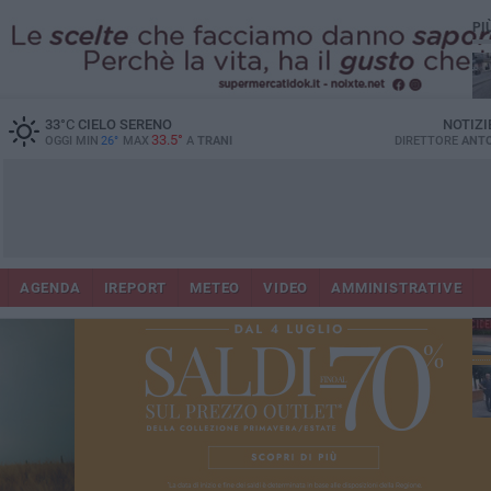
PI
33
°C
CIELO SERENO
NOTIZI
33.5°
OGGI MIN
26°
MAX
A
TRANI
DIRETTORE
ANTO
AGENDA
IREPORT
METEO
VIDEO
AMMINISTRATIVE
Con