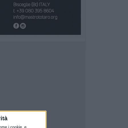
ità
ome i cookie, e