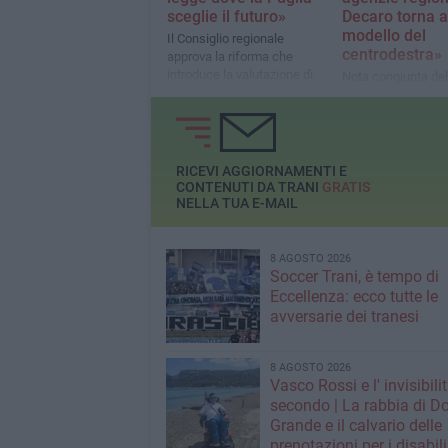
sceglie il futuro»
Decaro torna a
modello del
Il Consiglio regionale
centrodestra»
approva la riforma che
introduce la valutazione di
Nota congiunta de
impatto generazionale e di
consiliare di Fratelli
genere negli atti della
in Regione Puglia
Regione. L'assessora: «Un
passo concreto verso una
Puglia più equa, sostenibile
RICEVI AGGIORNAMENTI E
e inclusiva».
CONTENUTI DA TRANI
GRATIS
NELLA TUA E-MAIL
8 AGOSTO 2026
Soccer Trani, è tempo di
Eccellenza: ecco tutte le
avversarie dei tranesi
8 AGOSTO 2026
Vasco Rossi e l' invisibili
secondo | La rabbia di D
Grande e il calvario delle
prenotazioni per i disabili