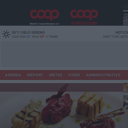
PI
30
°C
CIELO SERENO
NOTIZI
34°
OGGI MIN
26°
MAX
A
TRANI
DIRETTORE
ANTO
AGENDA
IREPORT
METEO
VIDEO
AMMINISTRATIVE
ris