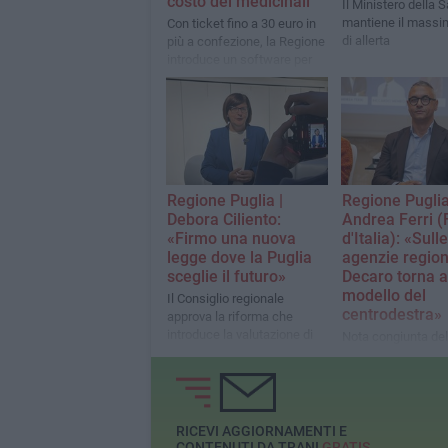
costo dei medicinali
Il Ministero della S
mantiene il massim
Con ticket fino a 30 euro in
di allerta
più a confezione, la Regione
introduce un software per
spingere l'uso degli
equivalenti e tutelare le
famiglie più fragili
Regione Puglia |
Regione Puglia
Debora Ciliento:
Andrea Ferri (F
«Firmo una nuova
d'Italia): «Sulle
legge dove la Puglia
agenzie region
sceglie il futuro»
Decaro torna a
modello del
Il Consiglio regionale
centrodestra»
approva la riforma che
introduce la valutazione di
Nota congiunta de
impatto generazionale e di
consiliare di Fratelli
genere negli atti della
in Regione Puglia
Regione. L'assessora: «Un
passo concreto verso una
Puglia più equa, sostenibile
RICEVI AGGIORNAMENTI E
e inclusiva».
CONTENUTI DA TRANI
GRATIS