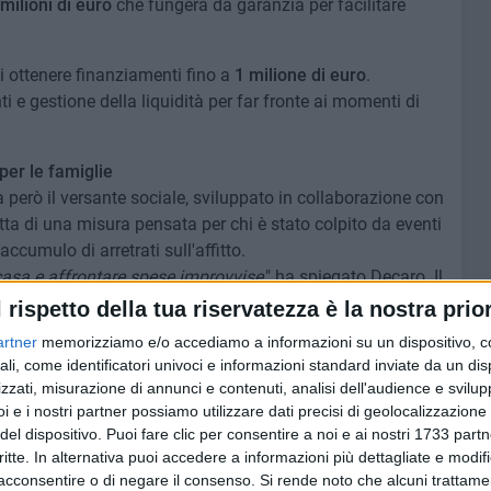
milioni di euro
che fungerà da garanzia per facilitare
di ottenere finanziamenti fino a
1 milione di euro
.
i e gestione della liquidità per far fronte ai momenti di
per le famiglie
 però il versante sociale, sviluppato in collaborazione con
ratta di una misura pensata per chi è stato colpito da eventi
accumulo di arretrati sull'affitto.
casa e affrontare spese improvvise
," ha spiegato Decaro. Il
o
con caratteristiche uniche:
l rispetto della tua riservatezza è la nostra prior
artner
memorizziamo e/o accediamo a informazioni su un dispositivo, c
cato.
ali, come identificatori univoci e informazioni standard inviate da un di
zzati, misurazione di annunci e contenuti, analisi dell'audience e svilupp
one o commissione bancaria.
i e i nostri partner possiamo utilizzare dati precisi di geolocalizzazione 
del dispositivo. Puoi fare clic per consentire a noi e ai nostri 1733 partn
milione di euro darà la precedenza ai cittadini con redditi
critte. In alternativa puoi accedere a informazioni più dettagliate e modif
8.000 euro di ISEE
.
acconsentire o di negare il consenso.
Si rende noto che alcuni trattamen