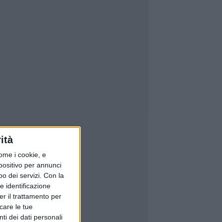
ità
ome i cookie, e
spositivo per annunci
o dei servizi.
Con la
e identificazione
er il trattamento per
icare le tue
ti dei dati personali