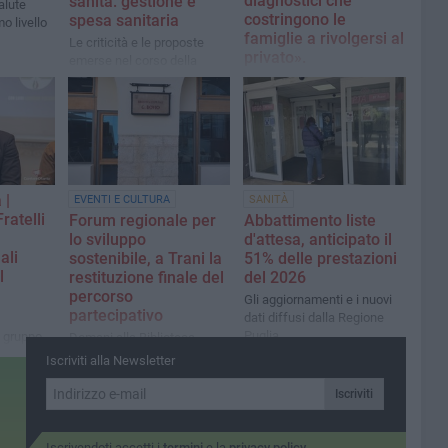
diagnostici che
sanità: gestione e
alute
costringono le
spesa sanitaria
o livello
famiglie a rivolgersi al
Le criticità e le proposte
privato».
emerse nel corso della
massima assise regionale
La V.Presidente della
Comm. Sanità Regione
Puglia interviene per
l'autismo: «Basta attese
infinite: le famiglie pugliesi
hanno diritto a diagnosi e
cure tempestive»
 |
EVENTI E CULTURA
SANITÀ
ratelli
Forum regionale per
Abbattimento liste
lo sviluppo
d'attesa, anticipato il
ali
sostenibile, a Trani la
51% delle prestazioni
l
restituzione finale del
del 2026
percorso
Gli aggiornamenti e i nuovi
partecipativo
dati diffusi dalla Regione
Puglia
l gruppo
Domani alla Biblioteca
 d'Italia
Comunale “Giovanni Bovio”
Iscriviti alla Newsletter
saranno presentati i risultati
emersi dalle quattro tappe
Iscriviti
territoriali del Forum
regionale
Iscrivendoti accetti i
termini
e la
privacy policy