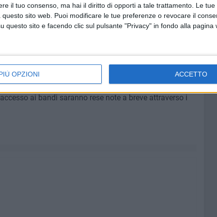
e il tuo consenso, ma hai il diritto di opporti a tale trattamento. Le tue
 questo sito web. Puoi modificare le tue preferenze o revocare il conse
questo sito e facendo clic sul pulsante "Privacy" in fondo alla pagina
onale non è solo assistenzialista, ma si basa sul concetto
ulla "mano tesa" delle istituzioni come volano per la
ucia. A volte basta un aiuto per rialzarsi e tornare più forti
dinare il paradosso del credito, offrendo una rete di
PIÙ OPZIONI
ACCETTO
o una necessità vitale, viene considerato "non bancabile"
 accesso ai bandi saranno rese note a breve attraverso i