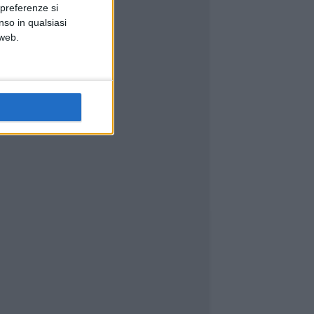
 preferenze si
nso in qualsiasi
 web.