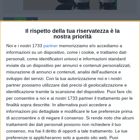
Il rispetto della tua riservatezza è la
nostra priorità
Noi e i nostri 1733
partner
memorizziamo e/o accediamo a
«Il rudere-asilo di via Di Vittorio giace da oltre 37 anni nella
informazioni su un dispositivo, come i cookie, e trattiamo dati
quasi totale indifferenza delle tantissime amministrazioni
personali, come identificatori univoci e informazioni standard
comunali susseguitesi alla guida della città di Trani,
inviate da un dispositivo per annunci e contenuti personalizzati,
incuranti persino dei rischi elevatissimi che il mancato
misurazione di annunci e contenuti, analisi dell'audience e
abbattimento di esso comporta per la pubblica incolumità».
sviluppo dei servizi.
Con la tua autorizzazione noi e i nostri
Così il presidente del comitato del quartiere Stadio
partner possiamo utilizzare dati precisi di geolocalizzazione e
identificazione tramite la scansione del dispositivo. Puoi fare clic
"Alberolongo", Attilio Carbonara, si rivolge al sindaco di Trani,
per consentire a noi e ai nostri 1733 partner il trattamento per le
Amedeo Bottaro, per denunciare, ancora una volta, le
finalità sopra descritte. In alternativa puoi accedere a
problematiche della zona.
informazioni più dettagliate e modificare le tue preferenze prima
di acconsentire o di negare il consenso.
Si rende noto che alcuni
«Pochi giorni fa il primo cittadino - spiega Carbonara - ha
trattamenti dei dati personali possono non richiedere il tuo
dichiarato in un'intervista che non sarà più possibile
consenso, ma hai il diritto di opporti a tale trattamento. Le tue
procedere alla realizzazione di una scuola nell'area sulla
preferenze si applicheranno solo a questo sito web. Puoi