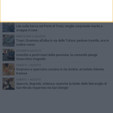
PIÙ LETTI QUESTA SETTIMANA
MERCOLEDÌ 5 AGOSTO
Trani piange G.D., il 64enne investito all'alba in via delle Tufare
non ce l'ha fatta
MERCOLEDÌ 5 AGOSTO
Lite sulla barca nel Porto di Trani, moglie sorprende marito e
scoppia il caos
MERCOLEDÌ 5 AGOSTO
Trani | Dramma all'alba in via delle Tufare: pedone travolto, ora in
codice rosso
GIOVEDÌ 6 AGOSTO
Investito a pochi mesi dalla pensione, la comunità piange
Gioacchino Dagnello
SABATO 1 AGOSTO
Sorpreso a spacciare cocaina in via Andria: arrestato 43enne
tranese
SABATO 1 AGOSTO
Spaccio, degrado, violenza: neanche la Notte delle Meraviglie di
San Nicola risparmia via San Giorgio