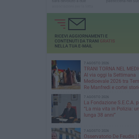
pasticceria nel Sud
sarà devoluto a due
associazioni per la lotta
contro i tumori
RICEVI AGGIORNAMENTI E
CONTENUTI DA TRANI
GRATIS
NELLA TUA E-MAIL
7 AGOSTO 2026
TRANI TORNA NEL MEDI
Al via oggi la Settimana
Medioevale 2026 tra Temp
Re Manfredi e cortei stori
7 AGOSTO 2026
La Fondazione S.E.C.A. p
“La mia vita in Polizia: u
lunga 38 anni”
7 AGOSTO 2026
Osservatorio De Feudis 