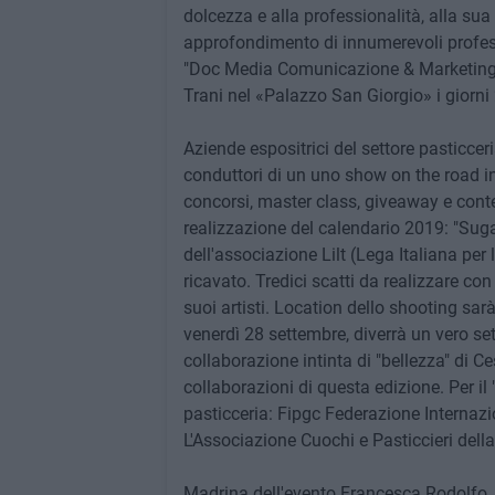
dolcezza e alla professionalità, alla sua
approfondimento di innumerevoli profess
"Doc Media Comunicazione & Marketing" 
Trani nel «Palazzo San Giorgio» i giorni
Aziende espositrici del settore pasticceri
conduttori di un uno show on the road in
concorsi, master class, giveaway e contes
realizzazione del calendario 2019: "Sug
dell'associazione
Lilt
(Lega Italiana per 
ricavato. Tredici scatti da realizzare con
suoi artisti. Location dello shooting sar
venerdì 28 settembre, diverrà un vero se
collaborazione intinta di "bellezza" di 
collaborazioni di questa edizione. Per il "s
pasticceria: Fipgc Federazione Internazi
L'Associazione Cuochi e Pasticcieri dell
Madrina dell'evento Francesca Rodolfo, g