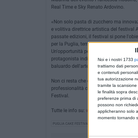
Real Time e Sky Renato Ardovino.
«Non solo pasta di zucchero ma innovazi
e volitiva direttrice artistica del festiva
passate edizioni, il festival si pone l'obi
per la Puglia, terra incomparabile per la 
I
Un'opportunità per scoprire la Città di T
protagonista indiscussa in una cornice s
Noi e i nostri 1733
p
baluardo dell'arte del cake design».
trattiamo dati person
e contenuti personali
tua autorizzazione no
Non ci resta che dare il via a questo cor
tramite la scansione 
professionalità che urla la sua passion
le finalità sopra des
Festival.
preferenze prima di 
possono non richieder
Tutte le info su:
www.pugliacakefestival.
applicheranno solo a
momento tornando su 
PUGLIA CAKE FESTIVAL