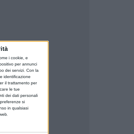
ità
ome i cookie, e
spositivo per annunci
o dei servizi.
Con la
e identificazione
er il trattamento per
icare le tue
ti dei dati personali
 preferenze si
nso in qualsiasi
 web.