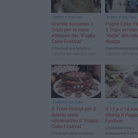
EVENTI E CULTURA
EVENTI E CULTURA
Grande successo a
Puglia Cake Fe
Trani per la nona
a Trani arrivan
edizione del “Puglia
"stelle" del cak
Cake Festival”
design
Il Festival si è tenuto a
Questo weekend l
Palazzo San Giorgio, nello
edizione dell'event
scorso weekend, con giuria
internazionale, co
e concorrenti da tutto il
artisti, masterclass
mondo
novità delle stelle p
professionisti in g
EVENTI E CULTURA
INIZIATIVE E PROM
A Trani ritorna per il
Il 13 e il 14 m
quarto anno
ritorna il Pugl
consecutivo il "Puglia
Festival
Cake Festival"
L'iniziativa mira a
promuovere il setto
Il ricavato delle creazioni