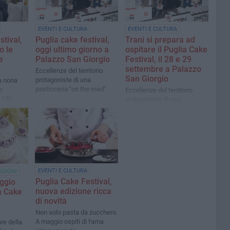
EVENTI E CULTURA
EVENTI E CULTURA
stival,
Puglia cake festival,
Trani si prepara ad
o le
oggi ultimo giorno a
ospitare il Puglia Cake
e
Palazzo San Giorgio
Festival, il 28 e 29
settembre a Palazzo
Eccellenze del territorio
San Giorgio
protagoniste di una
a nona
pasticceria "on the road"
o
Eccellenze del territorio
n 150
protagoniste di una
 e la
pasticceria "on the road"
er i
ara
EVENTI E CULTURA
OZIONI
Puglia Cake Festival,
aggio
nuova edizione ricca
ia Cake
di novità
Non solo pasta da zucchero.
A maggio ospiti di fama
re della