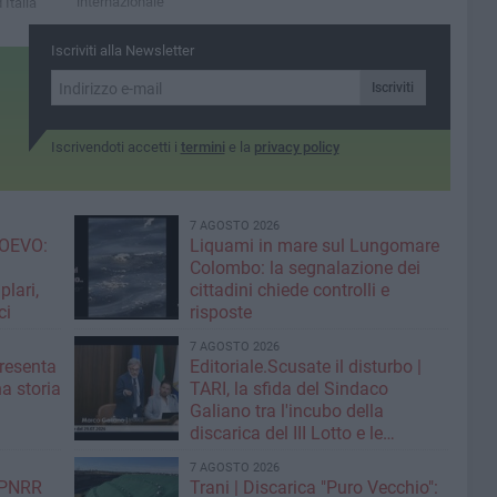
internazionale
 Italia
Iscriviti alla Newsletter
Iscriviti
Iscrivendoti accetti i
termini
e la
privacy policy
7 AGOSTO 2026
OEVO:
Liquami in mare sul Lungomare
Colombo: la segnalazione dei
lari,
cittadini chiede controlli e
ci
risposte
7 AGOSTO 2026
resenta
Editoriale.Scusate il disturbo |
na storia
TARI, la sfida del Sindaco
Galiano tra l'incubo della
discarica del III Lotto e le
strategie per tagliare la tassa sui
7 AGOSTO 2026
rifiuti
| PNRR
Trani | Discarica "Puro Vecchio":