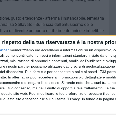
one, gusto e tendenze - afferma l'instancabile, temeraria
l Annalisa Stillavato - Sulla scia dell'entusiasmo delle
ettivo di divenire un punto di riferimento unico e irripetibile
sua storia, i suoi sapori e la bellezza architettonica.
l rispetto della tua riservatezza è la nostra prior
rani attraverso guide organizzate. La dolcezza diverrà
traordinaria, destinata a divenire meta d'eccellenza e
artner
memorizziamo e/o accediamo a informazioni su un dispositivo, c
ali, come identificatori univoci e informazioni standard inviate da un di
zzati, misurazione di annunci e contenuti, analisi dell'audience e svilupp
i e i nostri partner possiamo utilizzare dati precisi di geolocalizzazione 
o di bellezza e magia lasciandoci trasportare dalla
del dispositivo. Puoi fare clic per consentire a noi e ai nostri 1733 partn
e. Appuntamento al 29 e 30 settembre con il Puglia Cake
critte. In alternativa puoi accedere a informazioni più dettagliate e modif
acconsentire o di negare il consenso.
Si rende noto che alcuni trattamen
e il tuo consenso, ma hai il diritto di opporti a tale trattamento. Le tue
it
 questo sito web. Puoi modificare le tue preferenze o revocare il conse
questo sito e facendo clic sul pulsante "Privacy" in fondo alla pagina