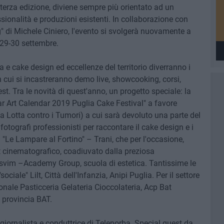
 terza edizione, diviene sempre più orientato ad un
ionalità e produzioni esistenti. In collaborazione con
di Michele Ciniero, l'evento si svolgerà nuovamente a
 29-30 settembre.
a e cake design ed eccellenze del territorio diverranno i
 cui si incastreranno demo live, showcooking, corsi,
t. Tra le novità di quest'anno, un progetto speciale: la
ar Art Calendar 2019 Puglia Cake Festival" a favore
la Lotta contro i Tumori) a cui sarà devoluto una parte del
 fotografi professionisti per raccontare il cake design e i
à "Le Lampare al Fortino" – Trani, che per l'occasione,
t cinematografico, coadiuvato dalla preziosa
Cesvim –Academy Group, scuola di estetica. Tantissime le
ociale" Lilt, Città dell'Infanzia, Anipi Puglia. Per il settore
onale Pasticceria Gelateria Cioccolateria, Acp Bat
a provincia BAT.
iornalista e conduttrice di Telenorba. Special guest da