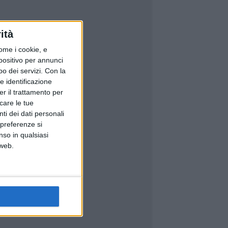
ità
ome i cookie, e
spositivo per annunci
o dei servizi.
Con la
e identificazione
er il trattamento per
icare le tue
ti dei dati personali
 preferenze si
nso in qualsiasi
 web.