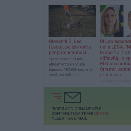
Trani Libera
Giovanni Di Leo
Di Leo espone
(Lega), pulizie extra
della LEGA: "M
per parchi tranesi
lo sport a Trani
difficoltà, lo s
Spese discutibili per
PD non cambia:
affidamento a società
faremo…come
torinese: 100.000 euro in 5
promesso"
mesi, ma nell'elenco
mancano la Villa Comunale,
La denuncia politica
Parco Petrarota e Giardino
partito scappa dall
Telesio
responsabilità sull
strutture sportive t
RICEVI AGGIORNAMENTI E
CONTENUTI DA TRANI
GRATIS
NELLA TUA E-MAIL