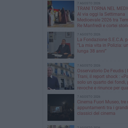
7 AGOSTO 2026
TRANI TORNA NEL MEDI
Al via oggi la Settimana
Medioevale 2026 tra Temp
Re Manfredi e cortei stori
7 AGOSTO 2026
La Fondazione S.E.C.A. p
“La mia vita in Polizia: u
lunga 38 anni”
7 AGOSTO 2026
Osservatorio De Feudis 
Trani, il report shock : «
solo un quarto dei fondi,
revoche e rinunce per qua
milioni»
7 AGOSTO 2026
Cinema Fuori Museo, tre 
appuntamenti tra i grand
classici del cinema
7 AGOSTO 2026