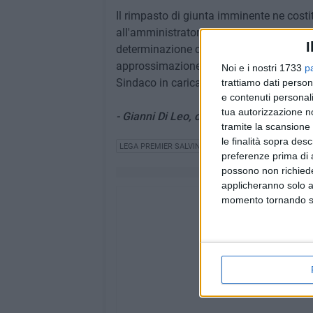
Il rimpasto di giunta imminente ne costitu
all'amministratore delegato a non dimett
I
determinazione contro un sistema che l
approssimazione di scelte e la mancanz
Noi e i nostri 1733
p
Sindaco in carica, purtroppo, da oltre 8 
trattiamo dati person
e contenuti personali
tua autorizzazione no
- Gianni Di Leo, capogruppo Lega Trani
tramite la scansione 
le finalità sopra des
LEGA PREMIER SALVINI
preferenze prima di 
possono non richieder
applicheranno solo a
momento tornando su 