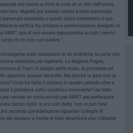
evole che siamo ai titoli di coda di un film dell'orrore.
e l'Avv. Nigretti pur avendo scritto a titolo personale,
il personale aziendale e quindi abbia interpretato il suo
ttiene la verifica fra sindaco e amministratore delegato in
ad AMET spa di non essere depauperata su tutti i servizi
 sordo di chi non vuol sentire ".
convergente sulla risoluzione di un problema, la parte che
minima obiezione per rigettarla. La Regione Puglia,
 comune di Trani, in doppio petto rosso, di procedere ad
llo specchio acqueo del porto. Ma perché la gara non la
nza? Cosa ha fatto il sindaco in questo periodo oltre a
rontare il problema sotto scadenza imminente? Ha fatto
 per cercare un socio privato per AMET per partecipare
i era deciso nulla: si era solo detto "non si può fare".
. Una seconda considerazione riguarda i colleghi di
del sindaco, a fronte di tristi dinamiche che i cittadini