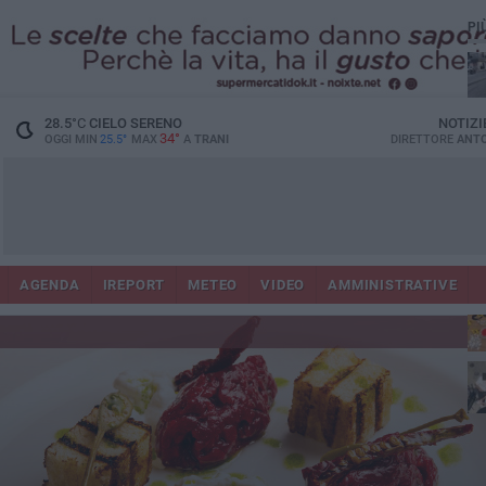
PI
28.5
°C
CIELO SERENO
NOTIZI
34°
OGGI MIN
25.5°
MAX
A
TRANI
DIRETTORE
ANTO
AGENDA
IREPORT
METEO
VIDEO
AMMINISTRATIVE
ris