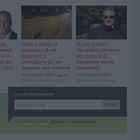
nte
Code e disagi al
Di Leo (Lega):
entre
semaforo di via
"Ennesimo tentativo
 è in
Capirro I: il
del sindaco di
pot del
consigliere Di Leo
decantare meriti
 farò,
propone una rotatoria
inesistenti"
Il consigliere della Lega si
Il consigliere critica
rende disponibile per un
aspramente la recente
sopralluogo tecnico
intervista rilasciata dal
: il
primo cittadino
e
Iscriviti alla Newsletter
e
ranesi
Iscriviti
Iscrivendoti accetti i
termini
e la
privacy policy