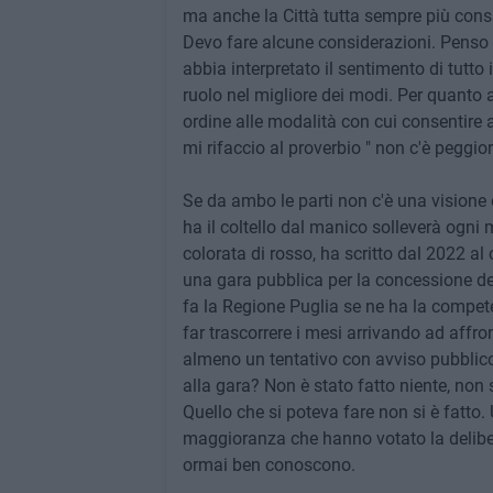
ma anche la Città tutta sempre più consap
Devo fare alcune considerazioni. Penso ch
abbia interpretato il sentimento di tutto 
ruolo nel migliore dei modi. Per quanto a
ordine alle modalità con cui consentire 
mi rifaccio al proverbio " non c'è peggior
Se da ambo le parti non c'è una visione 
ha il coltello dal manico solleverà ogni 
colorata di rosso, ha scritto dal 2022 al
una gara pubblica per la concessione de
fa la Regione Puglia se ne ha la compete
far trascorrere i mesi arrivando ad aff
almeno un tentativo con avviso pubblico
alla gara? Non è stato fatto niente, non s
Quello che si poteva fare non si è fatto
maggioranza che hanno votato la delibera 
ormai ben conoscono.