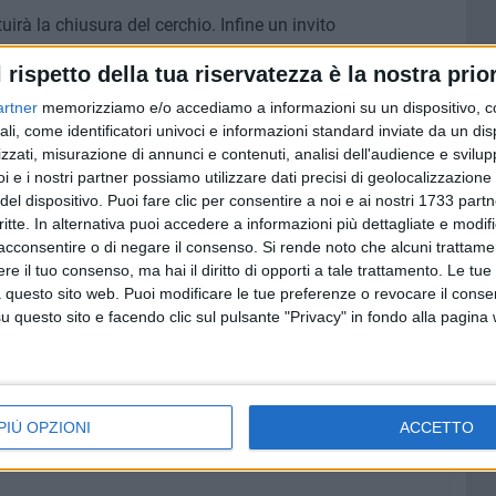
irà la chiusura del cerchio. Infine un invito
ersi perché ha mostrato nei fatti coraggio e
l rispetto della tua riservatezza è la nostra prior
o voleva yes man mostrando in modo impietoso l'
a di adeguata programmazione e strategia da parte del
artner
memorizziamo e/o accediamo a informazioni su un dispositivo, c
anni».
ali, come identificatori univoci e informazioni standard inviate da un di
zzati, misurazione di annunci e contenuti, analisi dell'audience e svilupp
i e i nostri partner possiamo utilizzare dati precisi di geolocalizzazione 
del dispositivo. Puoi fare clic per consentire a noi e ai nostri 1733 partn
critte. In alternativa puoi accedere a informazioni più dettagliate e modif
acconsentire o di negare il consenso.
Si rende noto che alcuni trattamen
e il tuo consenso, ma hai il diritto di opporti a tale trattamento. Le tue
 questo sito web. Puoi modificare le tue preferenze o revocare il conse
questo sito e facendo clic sul pulsante "Privacy" in fondo alla pagina
PIÙ OPZIONI
ACCETTO