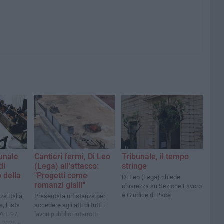
unale
Cantieri fermi, Di Leo
Tribunale, il tempo
di
(Lega) all'attacco:
stringe
 della
"Progetti come
Di Leo (Lega) chiede
romanzi gialli"
chiarezza su Sezione Lavoro
e Giudice di Pace
a Italia,
Presentata un'istanza per
ga, Lista
accedere agli atti di tutti i
rt. 97,
lavori pubblici interrotti
i 2026 e