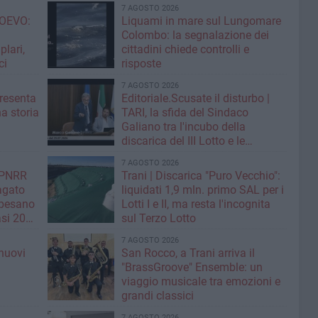
7 AGOSTO 2026
OEVO:
Liquami in mare sul Lungomare
Colombo: la segnalazione dei
lari,
cittadini chiede controlli e
ci
risposte
7 AGOSTO 2026
resenta
Editoriale.Scusate il disturbo |
na storia
TARI, la sfida del Sindaco
Galiano tra l'incubo della
discarica del III Lotto e le
strategie per tagliare la tassa sui
7 AGOSTO 2026
rifiuti
| PNRR
Trani | Discarica "Puro Vecchio":
Pagato
liquidati 1,9 mln. primo SAL per i
 pesano
Lotti I e II, ma resta l'incognita
si 20
sul Terzo Lotto
7 AGOSTO 2026
nuovi
San Rocco, a Trani arriva il
i
"BrassGroove" Ensemble: un
viaggio musicale tra emozioni e
grandi classici
7 AGOSTO 2026