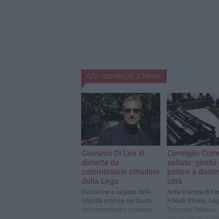
Altri contenuti a tema
Giovanni Di Leo si
Consiglio Com
dimette da
saltato: giochi 
commissario cittadino
potere a danno
della Lega
città
Decisione a seguito delle
Nota stampa di Forz
criticità emerse nel tavolo
Fratelli d'Italia, Le
del centrodestra cittadino
Palumbo Sindaco, A
Noi Moderati, Tran