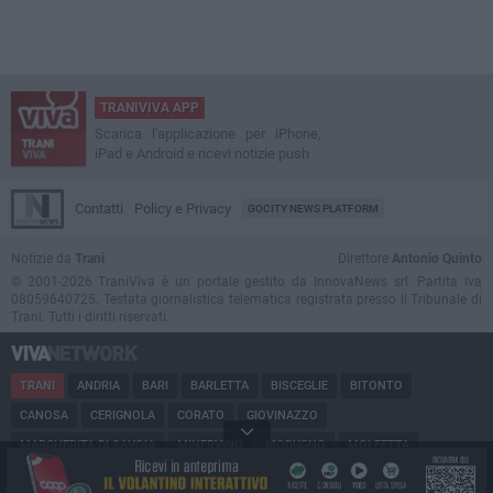
TRANIVIVA APP
Scarica l'applicazione per iPhone,
iPad e Android e ricevi notizie push
Contatti
Policy e Privacy
GOCITY NEWS PLATFORM
Notizie da
Trani
Direttore
Antonio Quinto
© 2001-2026 TraniViva è un portale gestito da InnovaNews srl. Partita iva
08059640725. Testata giornalistica telematica registrata presso il Tribunale di
Trani. Tutti i diritti riservati.
TRANI
ANDRIA
BARI
BARLETTA
BISCEGLIE
BITONTO
CANOSA
CERIGNOLA
CORATO
GIOVINAZZO
MARGHERITA DI SAVOIA
MINERVINO
MODUGNO
MOLFETTA
PUGLIA
RUVO
SAN FERDINANDO
SPINAZZOLA
TERLIZZI