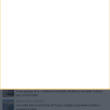
del quartiere
PIÙ LETTI QUESTA SETTIMANA
MERCOLEDÌ 5 AGOSTO
Trani piange G.D., il 64enne investito all'alba in via delle Tufare
non ce l'ha fatta
MERCOLEDÌ 5 AGOSTO
Lite sulla barca nel Porto di Trani, moglie sorprende marito e
scoppia il caos