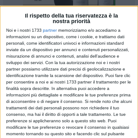
Il rispetto della tua riservatezza è la
nostra priorità
54
Noi e i nostri 1733
partner
memorizziamo e/o accediamo a
A cura di
PIETRO DI GREGORIO
informazioni su un dispositivo, come i cookie, e trattiamo dati
personali, come identificatori univoci e informazioni standard
inviate da un dispositivo per annunci e contenuti personalizzati,
misurazione di annunci e contenuti, analisi dell'audience e
Promozione, si scende in campo per la 15esima giornata di
sviluppo dei servizi.
Con la tua autorizzazione noi e i nostri
campionato: la capolista
Soccer Trani
, sempre più in vetta e
partner possiamo utilizzare dati precisi di geolocalizzazione e
a punteggio pienissimo dopo aver vinto tutte le prime
identificazione tramite la scansione del dispositivo. Puoi fare clic
quattordici gare stagionali, è ospite del
Lucera
, quinto in
per consentire a noi e ai nostri 1733 partner il trattamento per le
graduatoria e reduce dall'inaspettato pareggio a reti bianche
finalità sopra descritte. In alternativa puoi accedere a
informazioni più dettagliate e modificare le tue preferenze prima
contro la Virtus Andria, ultima. La sfida, per l'occasione, si
di acconsentire o di negare il consenso.
Si rende noto che alcuni
disputerà domenica, con calcio d'inizio fissato alle ore
14:30
.
trattamenti dei dati personali possono non richiedere il tuo
consenso, ma hai il diritto di opporti a tale trattamento. Le tue
Il
Lucera
, allenato da mister Carbone, era tra le candidate
preferenze si applicheranno solo a questo sito web. Puoi
principali ad assumere un ruolo da protagonista, ma il
modificare le tue preferenze o revocare il consenso in qualsiasi
cammino disputato
sin qui non è stato dei migliori:
sette
momento tornando su questo sito e facendo clic sul pulsante