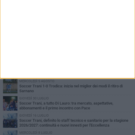
PIÙ LETTI QUESTA SETTIMANA
MERCOLEDÌ 5 AGOSTO
Trani | Nando Terrone chiude la carriera da calciatore: «Il campo
lo lascio, il calcio no». Ora è pronto a una nuova sfida
SABATO 1 AGOSTO
Barletta 4-1 Soccer Trani: ottimi spunti per Moscelli, alla seconda
uscita stagionale
MERCOLEDÌ 5 AGOSTO
Soccer Trani 1-0 Trodica: inizia nel miglior dei modi il ritiro di
Sarnano
GIOVEDÌ 30 LUGLIO
Soccer Trani, a tutto Di Lauro: tra mercato, aspettative,
abbonamenti e il primo incontro con Pace
GIOVEDÌ 16 LUGLIO
Soccer Trani, definito lo staff tecnico e sanitario per la stagione
2026/2027: continuità e nuovi innesti per l'Eccellenza
MERCOLEDÌ 8 LUGLIO