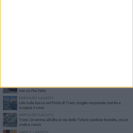
PIÙ LETTI QUESTA SETTIMANA
MERCOLEDÌ 5 AGOSTO
Trani piange G.D., il 64enne investito all'alba in via delle Tufare
non ce l'ha fatta
MERCOLEDÌ 5 AGOSTO
Lite sulla barca nel Porto di Trani, moglie sorprende marito e
scoppia il caos
MERCOLEDÌ 5 AGOSTO
Trani | Dramma all'alba in via delle Tufare: pedone travolto, ora in
codice rosso
SABATO 1 AGOSTO