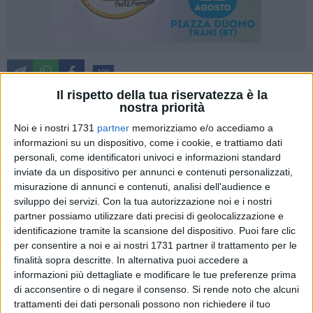
109
Il rispetto della tua riservatezza è la
nostra priorità
"Addio l'Italia, grazie Trani, grazie Molfetta per averci accolto.
Noi e i nostri 1731
partner
memorizziamo e/o accediamo a
informazioni su un dispositivo, come i cookie, e trattiamo dati
Ma l'Ucraina ha bisogno di noi": con le lacrime agli occhi, un
personali, come identificatori univoci e informazioni standard
neonato in culla, una bimba per mano ed una più grandicella
inviate da un dispositivo per annunci e contenuti personalizzati,
che li segue malinconica, Anastasia e Toros hanno deciso di
misurazione di annunci e contenuti, analisi dell'audience e
tornare in Patria. E la di lei mamma Mariyia, ucraina di 58
sviluppo dei servizi.
Con la tua autorizzazione noi e i nostri
anni, che da ben 18 vive e lavora qui, e che nel marzo scorsi
partner possiamo utilizzare dati precisi di geolocalizzazione e
aveva fatto di tutto per farli giungere ed accogliere nella
identificazione tramite la scansione del dispositivo. Puoi fare clic
nostra terra, è triste ma orgogliosa dei suoi ragazzi. Che vede
per consentire a noi e ai nostri 1731 partner il trattamento per le
finalità sopra descritte. In alternativa puoi accedere a
andar via verso una terra ancora martoriata, senza sapere
informazioni più dettagliate e modificare le tue preferenze prima
quando e dove potrà rivederli.
di acconsentire o di negare il consenso.
Si rende noto che alcuni
Anastasia, 35 anni, era arrivata in Italia il 12 marzo scorso
trattamenti dei dati personali possono non richiedere il tuo
dopo un viaggio interminabile, incinta di 7 mesi con le due