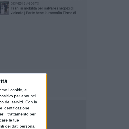
GIOVEDÌ 6 AGOSTO
Trani si mobilita per salvare i negozi di
vicinato | Parte bene la raccolta Firme di
fesercenti e si continua questa sera
ità
ome i cookie, e
spositivo per annunci
o dei servizi.
Con la
e identificazione
er il trattamento per
icare le tue
ti dei dati personali