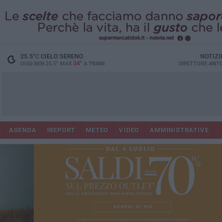
25.5
°C
CIELO SERENO
NOTIZI
34°
OGGI MIN
25.5°
MAX
A
TRANI
DIRETTORE
ANTO
AGENDA
IREPORT
METEO
VIDEO
AMMINISTRATIVE