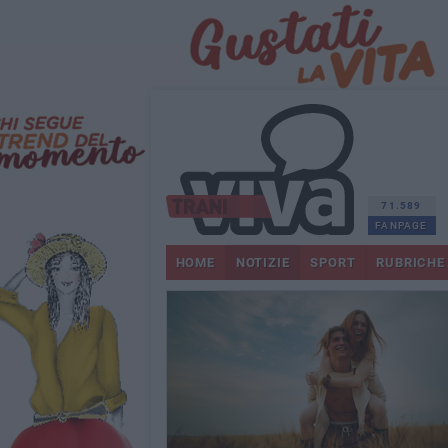
71.589
FANPAGE
HOME
NOTIZIE
SPORT
RUBRICHE