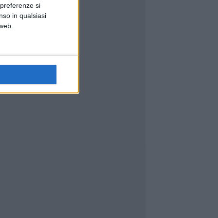
 preferenze si
nso in qualsiasi
 web.