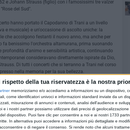
62 e Johann Strauss (figlio) con i famosissimi tre valzer
e "Rose del Sud".
Con
erto hanno portato il Capodanno di Trani a un livello
iva e musicale) e un'occasione di ascolto uniche: la
olle che accolgono festanti il nuovo anno, ma anche per
e; lo fa benissimo l'orchestra altamurana, prima suonando
 profondità d'animo e sensibilità artistica, continuando
contemporanei consideravano direttamente ispirate da Dio,
trauss. Di tutti i concerti che si terranno a Trani nel corso
resso nella memoria per la sua bellezza.
l rispetto della tua riservatezza è la nostra prior
saluti del Sindaco Amedeo Bottaro, che ha sottolineato il
artner
memorizziamo e/o accediamo a informazioni su un dispositivo, c
un centro di riferimento per le festività di fine e inizio
ali, come identificatori univoci e informazioni standard inviate da un di
denza tra il concerto di Capodanno e il passaggio della
zzati, misurazione di annunci e contenuti, analisi dell'audience e svilupp
nvernali di Milano – Cortina 2026, avvenuta proprio ieri
i e i nostri partner possiamo utilizzare dati precisi di geolocalizzazione 
colo musicale. Erano presenti, inoltre, le autorità della
del dispositivo. Puoi fare clic per consentire a noi e ai nostri 1733 partn
lle persone di Elisabetta Papagni in qualità di
critte. In alternativa puoi accedere a informazioni più dettagliate e modif
rettore artistico della fondazione.
acconsentire o di negare il consenso.
Si rende noto che alcuni trattamen