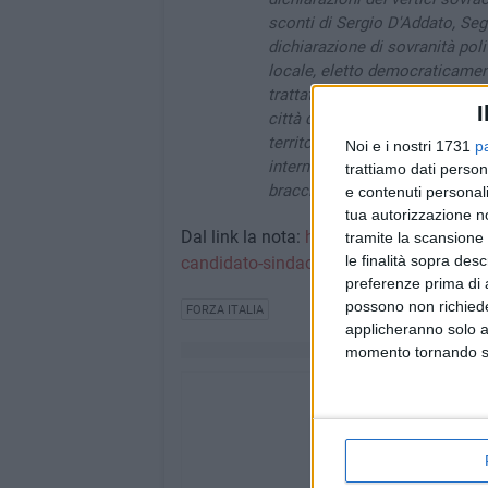
sconti di Sergio D'Addato, Segr
dichiarazione di sovranità poli
locale, eletto democraticamente
trattative calate dall'alto ch
I
città della provincia. Conferm
territoriale lancia un segnale 
Noi e i nostri 1731
p
interno è ormai aperto e l'esi
trattiamo dati person
braccio di ferro.
e contenuti personali
tua autorizzazione no
Dal link la nota:
https://www.traniviva.it
tramite la scansione 
le finalità sopra des
candidato-sindaco-seguiro-personalmente-
preferenze prima di 
possono non richieder
FORZA ITALIA
applicheranno solo a
momento tornando su 