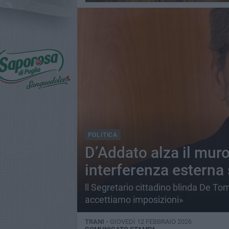
POLITICA
D’Addato alza il muro
interferenza esterna 
ll Segretario cittadino blinda De Toma
accettiamo imposizioni»
TRANI -
GIOVEDÌ 12 FEBBRAIO 2026