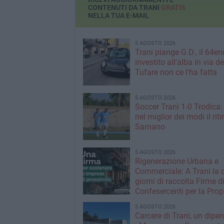
CONTENUTI DA TRANI
GRATIS
NELLA TUA E-MAIL
5 AGOSTO 2026
Trani piange G.D., il 64en
investito all'alba in via de
Tufare non ce l'ha fatta
5 AGOSTO 2026
Soccer Trani 1-0 Trodica: 
nel miglior dei modi il riti
Sarnano
5 AGOSTO 2026
Rigenerazione Urbana e
Commerciale: A Trani la 
giorni di raccolta Firme d
Confesercenti per la Prop
Legge Nazionale
5 AGOSTO 2026
Carcere di Trani, un dipe