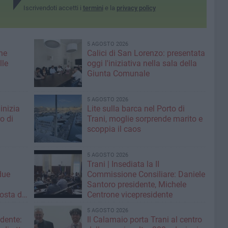
Iscrivendoti accetti i
termini
e la
privacy policy
5 AGOSTO 2026
ne
Calici di San Lorenzo: presentata
lle
oggi l'iniziativa nella sala della
Giunta Comunale
5 AGOSTO 2026
inizia
Lite sulla barca nel Porto di
ro di
Trani, moglie sorprende marito e
scoppia il caos
5 AGOSTO 2026
Trani | Insediata la II
due
Commissione Consiliare: Daniele
i
Santoro presidente, Michele
osta di
Centrone vicepresidente
5 AGOSTO 2026
ndente:
Il Calamaio porta Trani al centro