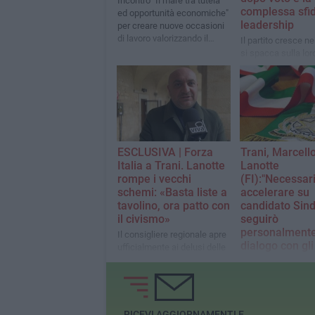
Incontro "Il mare tra tutela
complessa sfid
ed opportunità economiche"
leadership
per creare nuove occasioni
di lavoro valorizzando il
Il partito cresce ne
mare
si spacca sulla loro
dietro la sfida tra l
matematica dei co
la richiesta di rin
si nasconde il ver
per la leadership f
ESCLUSIVA | Forza
Trani, Marcell
Italia a Trani. Lanotte
Lanotte
rompe i vecchi
(FI):"Necessar
schemi: «Basta liste a
accelerare su
tavolino, ora patto con
candidato Sin
il civismo»
seguirò
personalmente 
Il consigliere regionale apre
dialogo con gli 
ufficialmente ai delusi delle
terze vie: «Pronti al
Nota del consiglie
rinnovamento per non farci
regionale e coordi
schiacciare»
provinciale di Forza
Marcello Lanotte
RICEVI AGGIORNAMENTI E