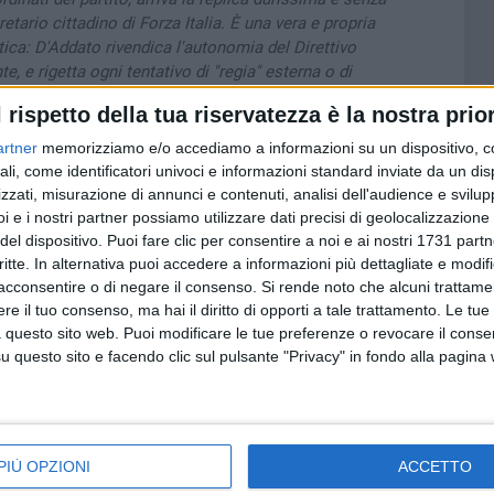
etario cittadino di Forza Italia. È una vera e propria
tica: D'Addato rivendica l'autonomia del Direttivo
, e rigetta ogni tentativo di "regia" esterna o di
e potrebbero coinvolgere logiche di scambio con altre
l rispetto della tua riservatezza è la nostra prior
ando la candidatura di Pasquale De Toma, il Segretario
inequivocabile: a Trani decidono i tranesi. Lo scontro
artner
memorizziamo e/o accediamo a informazioni su un dispositivo, c
to della coalizione di centrodestra passa ora da questo
ali, come identificatori univoci e informazioni standard inviate da un di
zzati, misurazione di annunci e contenuti, analisi dell'audience e svilupp
i e i nostri partner possiamo utilizzare dati precisi di geolocalizzazione 
/notizie/trani-marcello-lanotte-fi-necessario-accellerare-su-
del dispositivo. Puoi fare clic per consentire a noi e ai nostri 1731 partn
critte. In alternativa puoi accedere a informazioni più dettagliate e modif
il-dialogo-con-gli-alleati/
acconsentire o di negare il consenso.
Si rende noto che alcuni trattamen
e il tuo consenso, ma hai il diritto di opporti a tale trattamento. Le tue
 questo sito web. Puoi modificare le tue preferenze o revocare il conse
questo sito e facendo clic sul pulsante "Privacy" in fondo alla pagina
PIÙ OPZIONI
ACCETTO