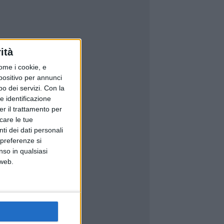
ità
ome i cookie, e
spositivo per annunci
o dei servizi.
Con la
e identificazione
er il trattamento per
icare le tue
ti dei dati personali
 preferenze si
nso in qualsiasi
 web.