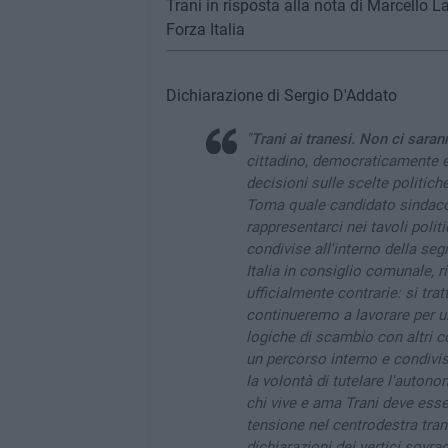
Trani in risposta alla nota di Marcello L
Forza Italia
Dichiarazione di Sergio D'Addato
"
Trani ai tranesi. Non ci saran
cittadino, democraticamente e
decisioni sulle scelte politich
Toma quale candidato sindaco
rappresentarci nei tavoli polit
condivise all'interno della se
Italia in consiglio comunale, 
ufficialmente contrarie: si tr
continueremo a lavorare per un
logiche di scambio con altri c
un percorso interno e condivi
la volontà di tutelare l'auton
chi vive e ama Trani deve esse
tensione nel centrodestra tran
dichiarazioni dei vertici sovrao