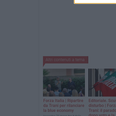
Altri contenuti a tema
Forza Italia | Ripartire
Editoriale. Scus
da Trani per rilanciare
disturbo | Forza
la blue economy
Trani: il parad
dopo voto e la