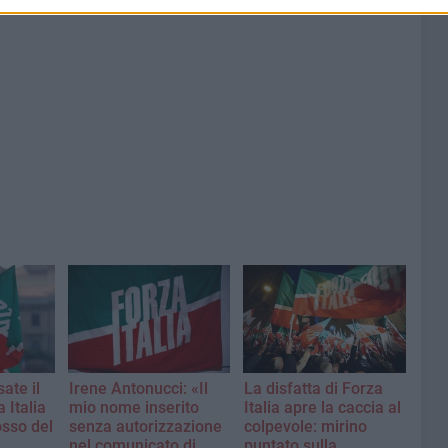
ate il
Irene Antonucci: «Il
La disfatta di Forza
 Italia
mio nome inserito
Italia apre la caccia al
osso del
senza autorizzazione
colpevole: mirino
nel comunicato di
puntato sulla