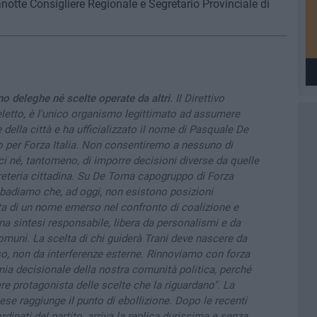
anotte Consigliere Regionale e Segretario Provinciale di
no deleghe né scelte operate da altri.
Il Direttivo
letto, è l'unico organismo legittimato ad assumere
e della città e ha ufficializzato il nome di Pasquale De
 per Forza Italia. Non consentiremo a nessuno di
ici né, tantomeno, di imporre decisioni diverse da quelle
greteria cittadina. Su De Toma capogruppo di Forza
ribadiamo che, ad oggi, non esistono posizioni
atta di un nome emerso nel confronto di coalizione e
a sintesi responsabile, libera da personalismi e da
omuni. La scelta di chi guiderà Trani deve nascere da
so, non da interferenze esterne. Rinnoviamo con forza
omia decisionale della nostra comunità politica, perché
re protagonista delle scelte che la riguardano". La
ese raggiunge il punto di ebollizione. Dopo le recenti
rdinati del partito, arriva la replica durissima e senza