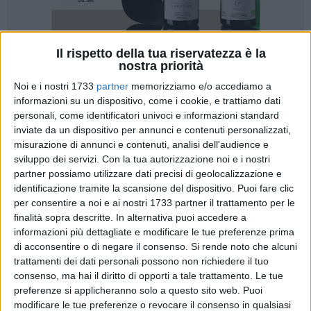
Il rispetto della tua riservatezza è la
nostra priorità
229
Noi e i nostri 1733
partner
memorizziamo e/o accediamo a
informazioni su un dispositivo, come i cookie, e trattiamo dati
personali, come identificatori univoci e informazioni standard
C'è da chiedersi chi sia la bestia feroce, l'uomo o il pit-bull?
inviate da un dispositivo per annunci e contenuti personalizzati,
Forte, l'immagine che pubblichiamo, ma va fatta conoscere
misurazione di annunci e contenuti, analisi dell'audience e
questa barbarie, davvero ci mancava sapere anche che da
sviluppo dei servizi.
Con la tua autorizzazione noi e i nostri
Trani parte questa atroce pratica.
partner possiamo utilizzare dati precisi di geolocalizzazione e
identificazione tramite la scansione del dispositivo. Puoi fare clic
È stata diffusa in mattinata da Canicattì, in provincia da
per consentire a noi e ai nostri 1733 partner il trattamento per le
finalità sopra descritte. In alternativa puoi accedere a
Agrigento, la notizia della scoperta di un'organizzazione di
informazioni più dettagliate e modificare le tue preferenze prima
scommesse di denaro sugli illegali combattimenti fra cani,
di acconsentire o di negare il consenso.
Si rende noto che alcuni
con puntate base da 50 euro.
trattamenti dei dati personali possono non richiedere il tuo
consenso, ma hai il diritto di opporti a tale trattamento. Le tue
Uno dei pit-bull "guerrieri", uno dei sei cani sequestrati,
preferenze si applicheranno solo a questo sito web. Puoi
arrivava da Barletta, ma
tranesi
e barlettani erano coinvolti
modificare le tue preferenze o revocare il consenso in qualsiasi