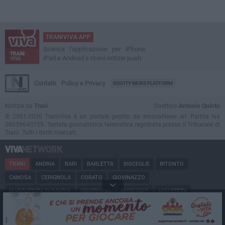
TRANIVIVA APP
Scarica l'applicazione per iPhone,
iPad e Android e ricevi notizie push
Contatti
Policy e Privacy
GOCITY NEWS PLATFORM
Notizie da
Trani
Direttore
Antonio Quinto
© 2001-2026 TraniViva è un portale gestito da InnovaNews srl. Partita iva
08059640725. Testata giornalistica telematica registrata presso il Tribunale di
Trani. Tutti i diritti riservati.
TRANI
ANDRIA
BARI
BARLETTA
BISCEGLIE
BITONTO
CANOSA
CERIGNOLA
CORATO
GIOVINAZZO
MARGHERITA DI SAVOIA
MINERVINO
MODUGNO
MOLFETTA
PUGLIA
RUVO
SAN FERDINANDO
SPINAZZOLA
TERLIZZI
TRINITAPOLI