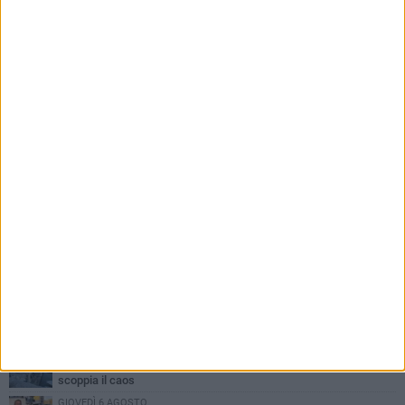
PIÙ LETTI QUESTA SETTIMANA
MERCOLEDÌ 5 AGOSTO
Trani piange G.D., il 64enne investito all'alba in via delle Tufare
non ce l'ha fatta
MERCOLEDÌ 5 AGOSTO
Lite sulla barca nel Porto di Trani, moglie sorprende marito e
scoppia il caos
GIOVEDÌ 6 AGOSTO