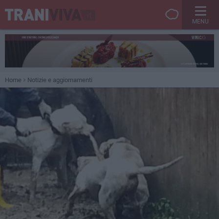
MENU
Home
Notizie e aggiornamenti